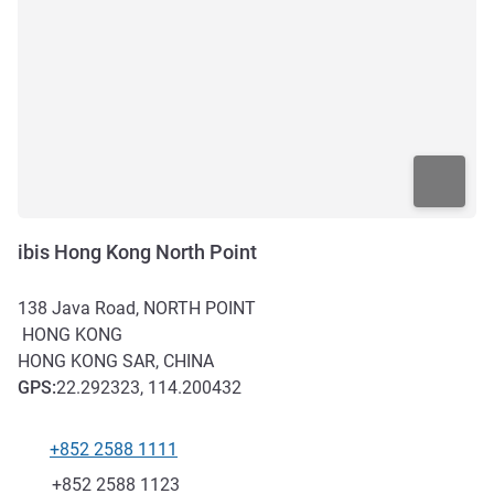
ibis Hong Kong North Point
138 Java Road, NORTH POINT
HONG KONG
HONG KONG SAR, CHINA
GPS
:
22.292323, 114.200432
+852 2588 1111
Telefoon
Fax
+852 2588 1123