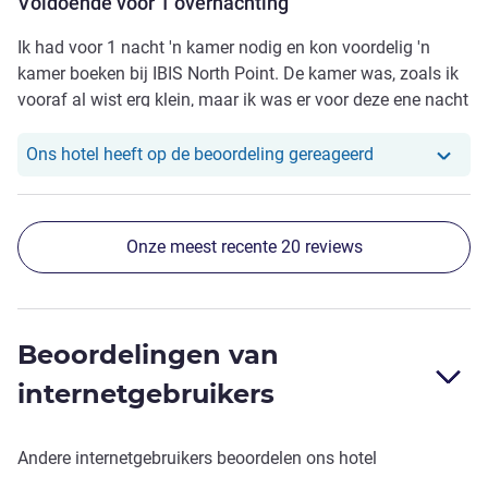
Voldoende voor 1 overnachting
Ik had voor 1 nacht 'n kamer nodig en kon voordelig 'n
kamer boeken bij IBIS North Point. De kamer was, zoals ik
vooraf al wist erg klein, maar ik was er voor deze ene nacht
tevreden mee. Ontbijt was ruim voldoende. Hotel ligt
tegenover de bushalte van AirFlyer A12 of enkele minuten
Ons hotel heef
Ons hotel heeft op de beoordeling gereageerd
lopen vanaf de busterminal van AirFlyer A11. MTR is in de
buurt en er zijn voldoende mogelijkheden in de buurt om
wat te eten.
Onze meest recente 20 reviews
Beoordelingen van
internetgebruikers
Andere internetgebruikers beoordelen ons hotel