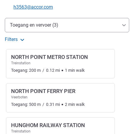
E-mailadres voor contact
h3563@accor.com
Toegang en transport
Toegang en vervoer (3)
Filters
NORTH POINT METRO STATION
Treinstation
Toegang:
200
m
/
0.12
mi
1
min
walk
NORTH POINT FERRY PIER
Veerboten
Toegang:
500
m
/
0.31
mi
2
min
walk
HUNGHOM RAILWAY STATION
Treinstation