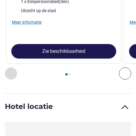
Beddengoed
Bed
1 x Eenpersoonsbed(den)
Uitzicht:
Uitz
Uitzicht op de stad
Meer informatie
Mee
Zie beschikbaarheid
Pagina
1
van
2
, Kamer 1 : Standard kamer met 1 eenpersoon
Vorige - Kamer
Vol
Hotel locatie