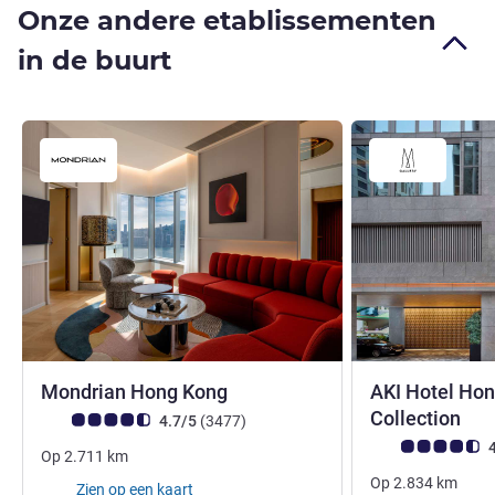
Onze andere etablissementen
in de buurt
5 sterren
Mondrian Hong Kong
AKI Hotel Hon
5 s
Collection
Avis-klantbeoordeling (ALL beoordeling)
beoordelingen
4.7/5
(3477
)
Avis-klantbeoorde
4
Op
2.711
km
Op
2.834
km
Zien op een kaart