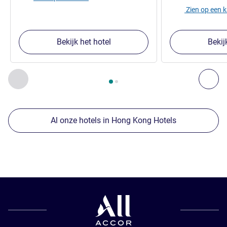
Zien op een 
Bekijk het hotel
Bekij
Pagina
1
van
2
, Onze andere etablissementen in de buurt 1 :,
Vorige - Onze andere etablissementen in de buurt
Vol
Al onze hotels in Hong Kong Hotels