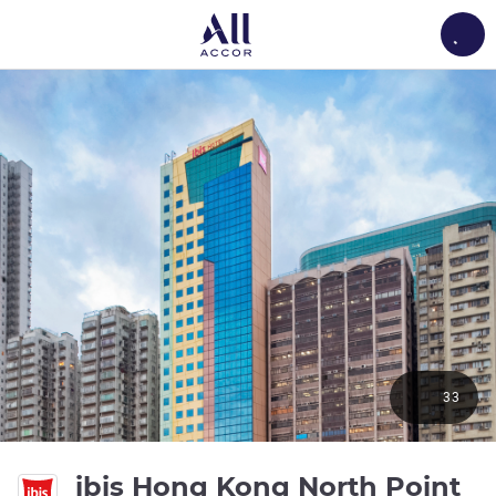
Load
33
3 
ibis Hong Kong North Point