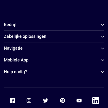
Bedrijf
Zakelijke oplossingen
Navigatie
Mobiele App
Hulp nodig?
Accor Facebook
Accor Instagram
Accor Twitter
Accor Pinterest
Accor Youtube
Accor Li