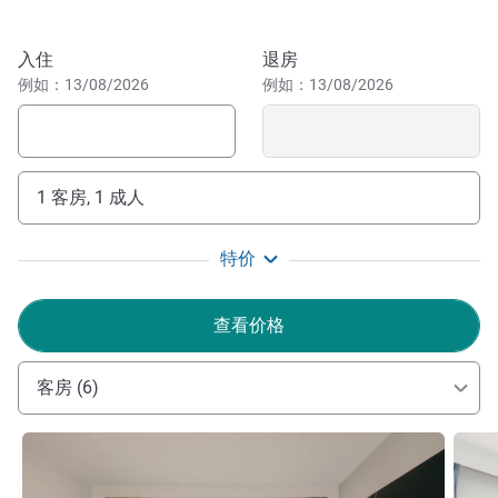
楼层，欢迎专业人士和公司使用。在 GREEM 餐厅用餐，在
会议室召开高效研讨会，在我们的酒吧休闲区还可以继续品
预订此酒店
入住
退房
茗洽谈。
例如：13/08/2026
例如：13/08/2026
沿格雷内尔码头步行 15 分钟，即可到达埃菲尔铁塔。紧邻
Beaugrenelle 购物中心，乘坐地铁 6 号线、10 号线或 RER
C 均可轻松抵达首都的主要旅游景点。
1 客房, 1 成人
无论是城市游览、灵感碰撞的会议，在我们的传统日式餐
厅享用精致午餐，还是前往 GREEM 餐厅品味美食，这家位
特价
于巴黎市中心、紧邻埃菲尔铁塔的酒店，都将为您打造难忘
体验。
查看价格
Laurent MAUGUIT 酒店管理
客房 (6)
请参阅详情
请参