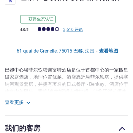
获得生态认证
客户意见评级 (ALL 评级)
3,610 评论
4.0/5
61 quai de Grenelle, 75015 巴黎, 法国
-
查看地图
巴黎中心埃菲尔铁塔诺富特酒店是位于首都中心的一家四星
描述
级家庭酒店，地理位置优越。酒店靠近埃菲尔铁塔，提供塞
纳河观景套房，并拥有著名的日式餐厅 - Benkay。酒店位于
格雷内尔码头，紧挨"光之城"标志性地标，让您沉浸式领略
巴黎生活。在明亮的玻璃屋顶下享用早餐，开启奇妙旅行。
查看更多
巴黎中心埃菲尔铁塔诺富特酒店
健身中心视野开阔，设有桑拿房和室内游泳池。天气晴朗
时，泳池的屋顶可以打开，为您的巴黎住宿增添特别体验。
我们位于塞纳河畔的酒店还拥有面积达 3,000 平方米
我们的客房
（32,300 平方英尺）的模块化会议活动空间，分布在两个