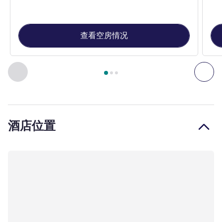
查看空房情况
第
1
页，共
3
页
, 客房 1 : 经典房 - 配备 1 张大床 , 客房 2 
上一个 - 客房
下一
酒店位置