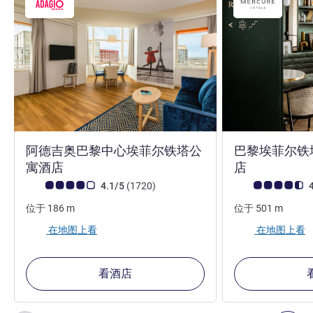
阿德吉奥巴黎中心埃菲尔铁塔公
巴黎埃菲尔铁
4 星
4 星
寓酒店
店
客户意见评级 (ALL 评级)
评论
客户意见评级 (ALL
4.1/5
(1720
)
4
位于
186
m
位于
501
m
在地图上看
在地图上看
看酒店