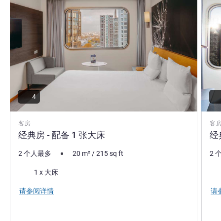
4
客房
客
经典房 - 配备 1 张大床
经
2 个人最多
20
m²
/
215
sq ft
2 
床上用品
床
1 x 大床
请参阅详情
请