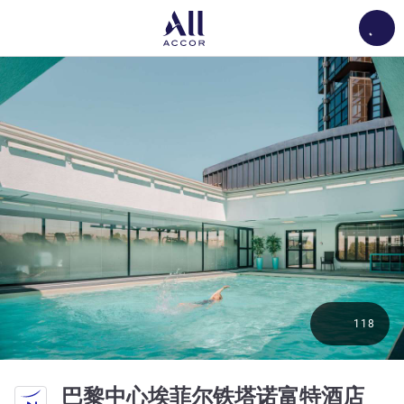
Load
118
4 
巴黎中心埃菲尔铁塔诺富特酒店