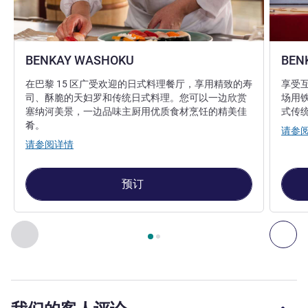
BENKAY WASHOKU
BEN
在巴黎 15 区广受欢迎的日式料理餐厅，享用精致的寿
享受
司、酥脆的天妇罗和传统日式料理。您可以一边欣赏
场用
塞纳河美景，一边品味主厨用优质食材烹饪的精美佳
式传
肴。
请参
请参阅详情
预订
第
1
页，共
2
页
, 餐厅 1 : BENKAY WASHOKU , 餐厅 2 : BENK
上一个 - 餐厅
下一