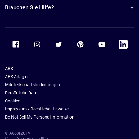
Brauchen Sie Hilfe?
Accor Facebook
Accor Instagram
Accor Twitter
Accor Pinterest
Accor Youtube
Accor Li
ABS
ABS Adagio
Mitgliedschaftsbedingungen
Persönliche Daten
Cookies
Impressum / Rechtliche Hinweise
Do Not Sell My Personal Information
© Accor2019