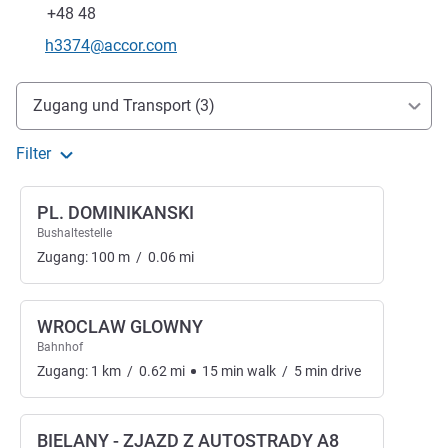
Fax
+48 48
Kontakt-E-Mail
h3374@accor.com
Erreichbarkeit und Anbindung
Zugang und Transport (3)
Filter
PL. DOMINIKANSKI
Bushaltestelle
Zugang:
100
m
/
0.06
mi
WROCLAW GLOWNY
Bahnhof
Zugang:
1
km
/
0.62
mi
15
min
walk
/
5
min
drive
BIELANY - ZJAZD Z AUTOSTRADY A8