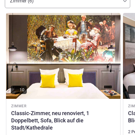
Zimmer (6)
Details ansehen
Detail
10
ZIMMER
ZI
Classic-Zimmer, neu renoviert, 1
Cl
Doppelbett, Sofa, Blick auf die
Bl
Stadt/Kathedrale
2 P