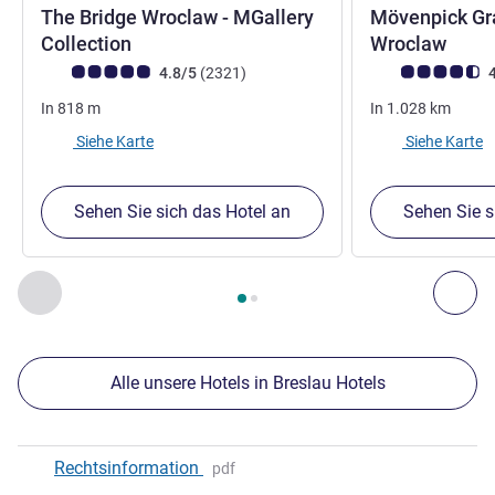
The Bridge Wroclaw - MGallery
Mövenpick Gr
5 Sterne
4 St
Collection
Wroclaw
Note Kundenmeinungen (Bewertung ALL)
Bewertungen
Note Kundenmein
4.8/5
(2321
)
4
In
818
m
In
1.028
km
Siehe Karte
Siehe Karte
Sehen Sie sich das Hotel an
Sehen Sie s
Seite
1
von
2
, Unsere anderen Etablissements in der Nähe 1 :,
Zurück - Unsere anderen Etablissements in der Nähe
Wei
Alle unsere Hotels in Breslau Hotels
Rechtsinformation
pdf