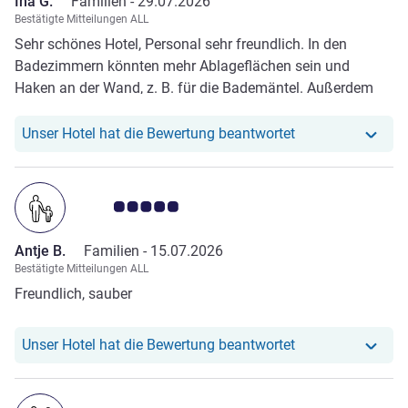
Ina G.
Familien -
29.07.2026
Bestätigte Mitteilungen ALL
Sehr schönes Hotel, Personal sehr freundlich. In den
Badezimmern könnten mehr Ablageflächen sein und
Haken an der Wand, z. B. für die Bademäntel. Außerdem
wäre eine kleine Ecke mit Überdachung auf der Terrasse
schön, sodass man die Terrasse auch bei Regen nutzen
Unser Hotel hat r
Unser Hotel hat die Bewertung beantwortet
könnte:-)
Note Kundenmeinungen 5.0/5
Antje B.
Familien -
15.07.2026
Bestätigte Mitteilungen ALL
Freundlich, sauber
Unser Hotel hat r
Unser Hotel hat die Bewertung beantwortet