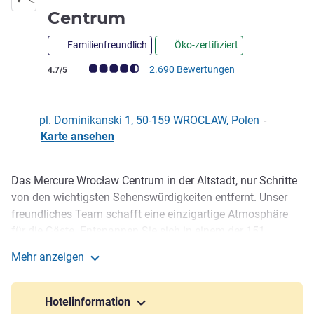
Centrum
Familienfreundlich
Öko-zertifiziert
Note Kundenmeinungen (Bewertung ALL)
2.690 Bewertungen
4.7/5
pl. Dominikanski 1, 50-159 WROCLAW, Polen
-
Karte ansehen
Das Mercure Wrocław Centrum in der Altstadt, nur Schritte
Beschreibung
von den wichtigsten Sehenswürdigkeiten entfernt. Unser
freundliches Team schafft eine einzigartige Atmosphäre
für die Gäste. Entspannen Sie sich in einem der 151
modernen Themenzimmer. Probieren Sie die originellen
Mehr anzeigen
Kreationen unseres Küchenchefs im Winestone und
Hotel Mercure Wroclaw Centrum
organisieren Sie Ihre Versammlung in unseren
anpassbaren Konferenzräumen.
Hotelinformation