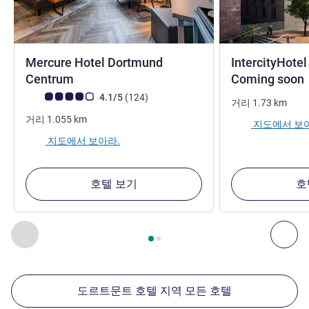
Mercure Hotel Dortmund
IntercityHote
Centrum
Coming soon
고객 평점 (ALL 평가)
리뷰
4.1/5
(124
)
거리
1.73
km
거리
1.055
km
지도에서 보
지도에서 보아라.
호텔 보기
호
2
/
1
페이지
, 주변에 있는 다른 시설 1 :, 주변에 있는 다른 시설 2 
이전 - 주변에 있는 다른 시설
다음
도르트문트 호텔 지역 모든 호텔