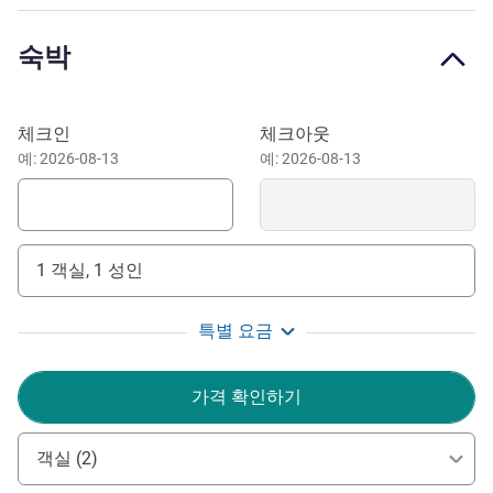
base camp for a visit to Westfalenpark or Signal Iduna
Park The Hotel Ibis Dortmund City also offers quiet rooms
숙박
for your business trip in the centre of Dortmund
With over 600 000 inhabitants, Dortmund is one of the 10
이 호텔 예약하기
largest cities in Germany, European Innovation Capital
체크인
체크아웃
2021, with the most beautiful football stadium worldwide
예: 2026-08-13
예: 2026-08-13
and an industrial heritage location
We have implemented intensified hygiene and
prevention measures to ensure your safety. Our new
1 객실, 1 성인
cleanliness protocols and standards ensure a worry-free
stay.
특별 요금
Dalibor Cavara 호텔 관리
가격 확인하기
객실 (2)