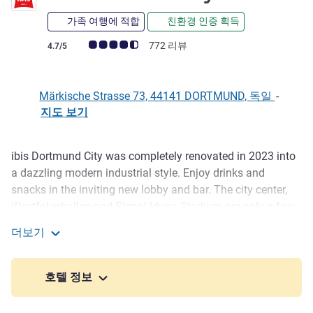
가족 여행에 적합
친환경 인증 획득
고객 평점 (ALL 평가)
772 리뷰
4.7/5
Märkische Strasse 73, 44141 DORTMUND, 독일
-
지도 보기
ibis Dortmund City was completely renovated in 2023 into
호텔설명
a dazzling modern industrial style. Enjoy drinks and
snacks in the inviting new lobby and bar. The city center,
Westfalenhallen and Signal Iduna Stadium are only a few
minutes away by car (from the parking garage) or subway.
더보기
Our hotel has 97 air-conditioned, non-smoking rooms with
ibis Dortmund City
innovative Sweet Bed by ibis beds. Free WiFi throughout
the hotel.
호텔 정보
The Hotel Ibis Dortmund City is ideally located as your