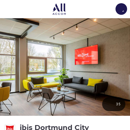
Load
35
3성
ibis Dortmund City