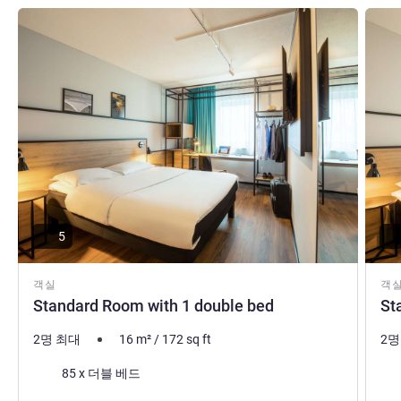
세부 정보 보기
세부 
5
객실
객
Standard Room with 1 double bed
St
2명 최대
16
m²
/
172
sq ft
2명
침구
침
85 x 더블 베드