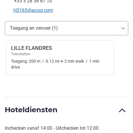
Fax
+33 3 28 38 67 10
E-mailadres voor contact
H3165@accor.com
Toegang en transport
Toegang en vervoer (1)
LILLE FLANDRES
Treinstation
Toegang:
200
m
/
0.12
mi
2
min
walk
/
1
min
drive
Hoteldiensten
Inchecken vanaf
14:00
- Uitchecken tot
12:00