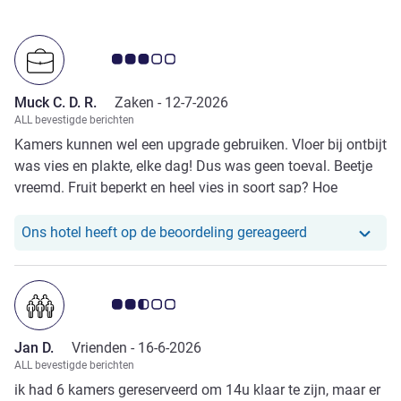
Avis-klantbeoordeling 3.0/5
Muck C. D. R.
Zaken -
12-7-2026
ALL bevestigde berichten
Kamers kunnen wel een upgrade gebruiken. Vloer bij ontbijt
was vies en plakte, elke dag! Dus was geen toeval. Beetje
vreemd. Fruit beperkt en heel vies in soort sap? Hoe
moeilijk is het om seizoensfruit, vers aan te bieden.
Ons hotel heef
Ons hotel heeft op de beoordeling gereageerd
Avis-klantbeoordeling 2.5/5
Jan D.
Vrienden -
16-6-2026
ALL bevestigde berichten
ik had 6 kamers gereserveerd om 14u klaar te zijn, maar er