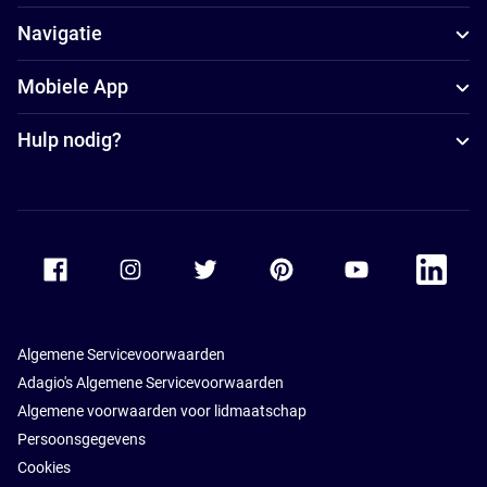
Navigatie
Mobiele App
Hulp nodig?
Accor Facebook
Accor Instagram
Accor Twitter
Accor Pinterest
Accor Youtube
Accor Li
Algemene Servicevoorwaarden
Adagio's Algemene Servicevoorwaarden
Algemene voorwaarden voor lidmaatschap
Persoonsgegevens
Cookies