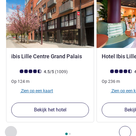
3 sterren
ibis Lille Centre Grand Palais
Hotel Ibis Lil
Avis-klantbeoordeling (ALL beoordeling)
beoordelingen
Avis-klantbeoorde
4.5/5
(1009
)
4
Op
124
m
Op
236
m
Zien op een kaart
Zien op een 
Bekijk het hotel
Bekij
Pagina
1
van
2
, Onze andere etablissementen in de buurt 1 :,
Vorige - Onze andere etablissementen in de buurt
Vol