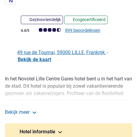
Gezinsvriendelijk
Ecogecertificeerd
Avis-klantbeoordeling (ALL beoordeling)
899 beoordelingen
4.4/5
49 rue de Tournai, 59000 LILLE, Frankrijk
-
Bekijk de kaart
In het Novotel Lille Centre Gares hotel bent u in het hart van
Omschrijving
de stad. Dit hotel is populair bij zowel vakantievierende
gezinnen als zakenreizigers. Profiteer van de flexibiliteit
van onze vergaderruimten voor een ingelaste bijeenkomst.
Ontspan na een wa ndeling over de beroemde Grand Place
Bekijk meer
op het terras van het restaurant en proef de regionale
Novotel Lille Centre Gares
specialiteiten. Het hotel heeft een gunstige ligging dicht bij
de Zénith arena en het Grand Palais. U bent altijd welkom
Hotel informatie