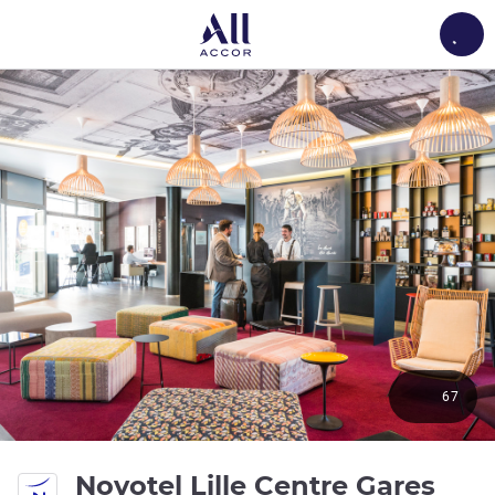
Load
67
4 st
Novotel Lille Centre Gares