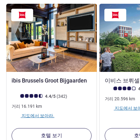
3성
ibis Brussels Groot Bijgaarden
이비스 브뤼
고객 평점 (ALL 평
4
고객 평점 (ALL 평가)
리뷰
4.4/5
(342
)
거리
20.596
km
거리
16.191
km
지도에서 보
지도에서 보아라.
호텔 보기
호