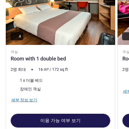
4
객실
객
Room with 1 double bed
Ro
2명 최대
16
m²
/
172
sq ft
2명
침구
침
1 x 더블 베드
장애인 객실
세
세부 정보 보기
이용 가능 여부 보기