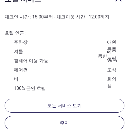
체크인 시간 :
15:00
부터 - 체크아웃 시간 :
12:00
까지
호텔 인근
주차장
애완
동물
셔틀
레스
동반
토랑
휠체어 이용 가능
Wi-Fi
에어컨
조식
바
회의
실
100% 금연 호텔
모든 서비스 보기
주차