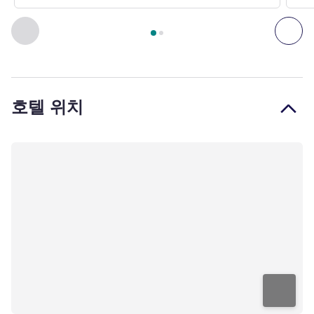
2
/
1
페이지
, 객실 1 : Room with 1 double bed , 객실 2 : Room wi
이전 - 객실
다음
호텔 위치