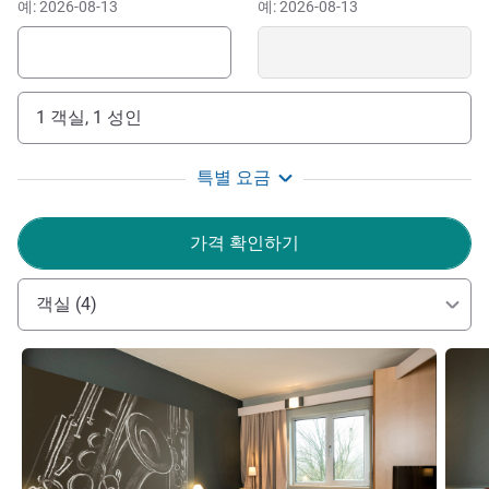
예: 2026-08-13
예: 2026-08-13
atmosphere. Partake in a boat trip on the Dender through
the Dender valley in the direction of Dendermonde or
Denderleeuw. Admire the archaeological collection at the
city's Municipal Museum, where you will also find the
1 객실, 1 성인
permanent exhibition 'The Carnival Module'.
The ibis Aalst Centre hotel is located on the outskirts of the
특별 요금
city centre, near the main business districts and the
A10/E40 highway. Erembodegem's train station is a 20
가격 확인하기
minute walk away.
Feel Welcome at our recently renovated hotel. Traveling
객실 (4)
by public transport or by car? Our hotel is an excellent
choice when visiting Brussels-West because of our
세부 정보 보기
세부 
convenient location. We offer private parking area for our
hotel guests.
Philippe Cosentini 호텔 관리