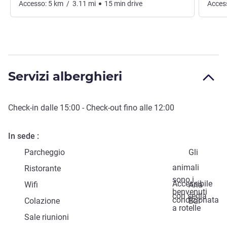
Accesso:
5
km
/
3.11
mi
15
min
drive
Acces
Servizi alberghieri
Check-in
dalle
15:00
-
Check-out
fino alle
12:00
In sede
Parcheggio
Gli
animali
Ristorante
sono i
Accessibile
Wifi
Aria
benvenuti
con sedia
condizionata
Colazione
Bar
a rotelle
Sale riunioni