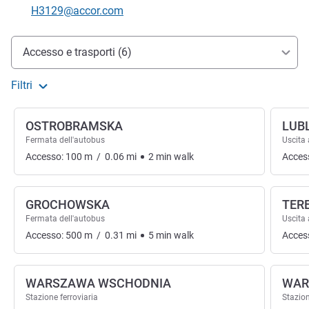
E-mail di contatto
H3129@accor.com
Accesso e trasporti
Accesso e trasporti (6)
Filtri
OSTROBRAMSKA
LUBL
Fermata dell'autobus
Uscita
Accesso:
100
m
/
0.06
mi
2
min
walk
Acces
GROCHOWSKA
TER
Fermata dell'autobus
Uscita
Accesso:
500
m
/
0.31
mi
5
min
walk
Acces
WARSZAWA WSCHODNIA
WAR
Stazione ferroviaria
Stazion