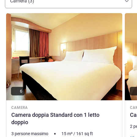
Camera (3)
musica e una vivacità unica.
FIGAT JAROSLAW, Gestione hotel
Visualizza dettagli
Visual
6
CAMERA
CA
Camera doppia Standard con 1 letto
Ca
doppio
2 p
3 persone massimo
15
m²
/
161
sq ft