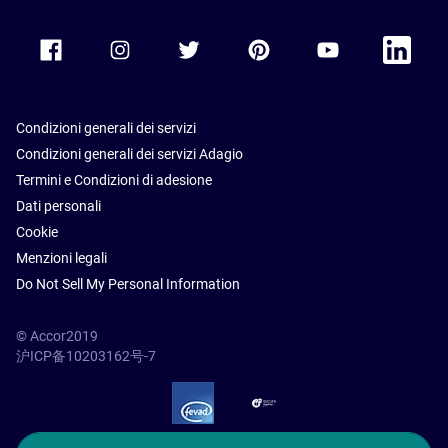
Accor Facebook
Accor Instagram
Accor Twitter
Accor Pinterest
Accor Youtube
Accor Li
Condizioni generali dei servizi
Condizioni generali dei servizi Adagio
Termini e Condizioni di adesione
Dati personali
Cookie
Menzioni legali
Do Not Sell My Personal Information
© Accor2019
沪ICP备10203162号-7
SSL Secure – globalSign