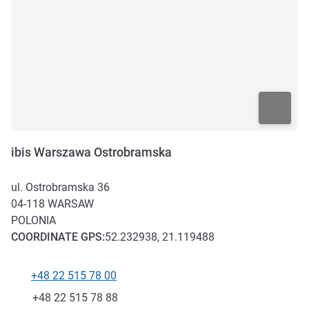
ibis Warszawa Ostrobramska
ul. Ostrobramska 36
04-118
WARSAW
POLONIA
COORDINATE
GPS
:
52.232938, 21.119488
+48 22 515 78 00
Telefono
Fax
+48 22 515 78 88