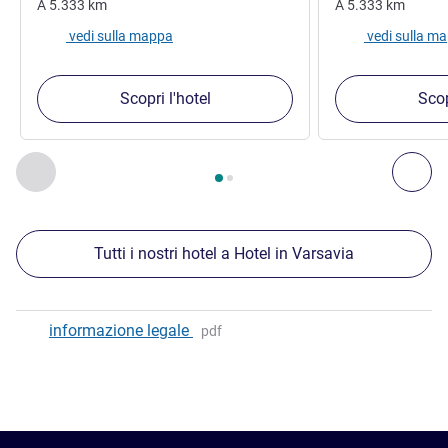
A
5.333
km
A
5.333
km
vedi sulla mappa
vedi sulla m
Scopri l'hotel
Scop
Pagina
1
di
2
, Nostre ulteriori strutture nelle vicinanze 1 :, Nost
Precedente - Nostre ulteriori strutture nelle vicinanze
Succ
Tutti i nostri hotel a Hotel in Varsavia
informazione legale
pdf