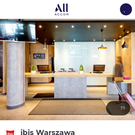
Load
71
ibis Warszawa