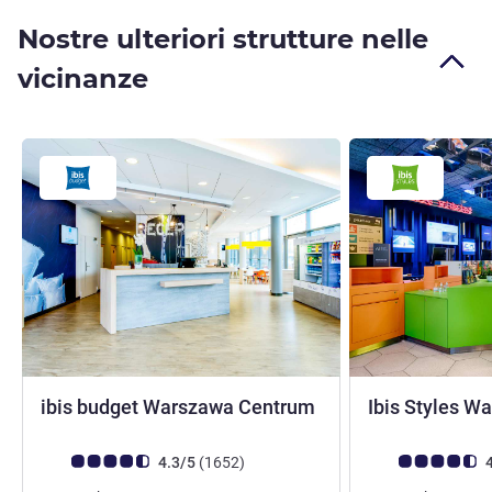
Nostre ulteriori strutture nelle
vicinanze
1 stella
ibis budget Warszawa Centrum
Ibis Styles 
Giudizio clienti (Valutazione ALL)
recensioni
Giudizio clienti (
4.3/5
(1652
)
4