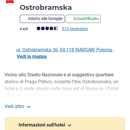
2 stelle
Ostrobramska
Adatto alle famiglie
Ecocertificato
Giudizio clienti (Valutazione ALL)
513 recensioni
4.4/5
ul. Ostrobramska 36, 04-118 WARSAW, Polonia
-
Vedi la mappa
Vicino allo Stadio Nazionale e al suggestivo quartiere
Descrizione
storico di Praga Północ, scoprite l'ibis Ostrobramska, un
hotel a 2 stelle situato nella zona est di Varsavia. L'hotel
offre agli ospiti il ristorante ibis che propone piatti della
cucina regionale e internazionale in un'atmosfera rilassata
Vedi altro
con interni moderni e camere confortevoli con bagno
ibis Warszawa Ostrobramska
privato, TV via cavo e connessione Internet. E in più,
parcheggio e garage. Ideale per i viaggiatori d'affari. Vi
Informazioni sull'hotel