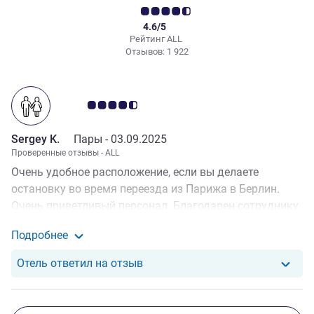
4.6/5
Рейтинг ALL
Отзывов: 1 922
Примечание: отзывы клиентов 4.5/5
Sergey K.
Пары -
03.09.2025
Проверенные отзывы - ALL
Очень удобное расположение, если вы делаете
остановку во время переезда из Парижа в Берлин.
Очень приветливый персонал. Благодарен сотруднику,
который нас встречал во время приезда 31.08
Подробнее
вечером и помог решить маленькие проблемы.
Подробные сведения об отзыве от Sergey K.
Единственная проблема - очень шумная работа
Отель ответил на отзыв от Serge
Отель ответил на отзыв
кондиционера в нашем номере, что неудобно, так как
окна выходят на дорогу и открыть их для
проветривания нельзя.