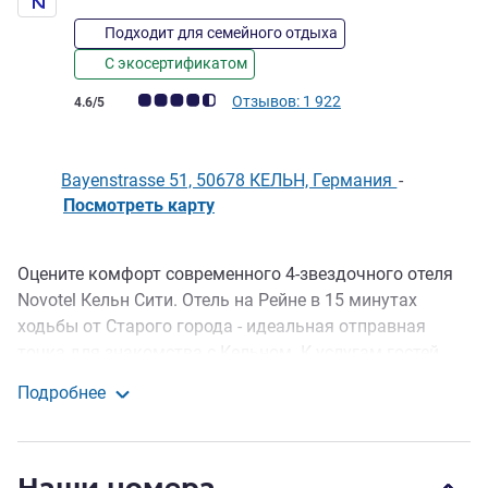
Подходит для семейного отдыха
С экосертификатом
Примечание: отзывы клиентов (Рейтинг ALL)
Отзывов: 1 922
4.6/5
Bayenstrasse 51, 50678 КЕЛЬН, Германия
-
Посмотреть карту
Оцените комфорт современного 4-звездочного отеля
Описание
Novotel Кельн Сити. Отель на Рейне в 15 минутах
ходьбы от Старого города - идеальная отправная
точка для знакомства с Кельном. К услугам гостей
светлые и уютные номера для некурящих с
Подробнее
бесплатным WIFI, а также фитнес-зал, где можно
Novotel Кельн Сити
восстановить силы.
Независимо от того, путешествуете ли вы по делам
Наши номера