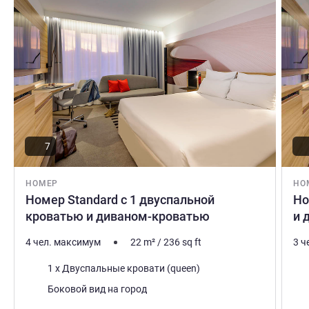
7
НОМЕР
НО
Номер Standard с 1 двуспальной
Но
кроватью и диваном-кроватью
и 
4 чел. максимум
22
m²
/
236
sq ft
3 ч
Постель
Пос
1 x Двуспальные кровати (queen)
Виды:
Вид
Боковой вид на город