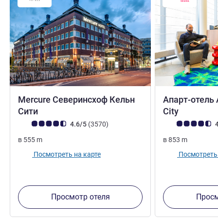
Mercure Северинсхоф Кельн
Апарт-отель 
4 звезды
Сити
City
Примечание: отзывы клиентов (Рейтинг ALL)
Отзывов
Примечание: отз
4.6/5
(3570
)
4
в
555
m
в
853
m
Посмотреть на карте
Посмотреть 
Просмотр отеля
Просм