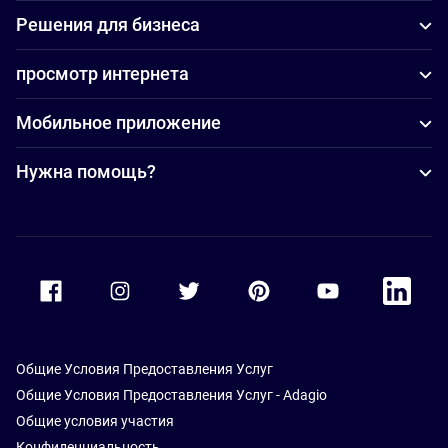
Решения для бизнеса
просмотр интернета
Мобильное приложение
Нужна помощь?
Accor Facebook
Accor Instagram
Accor Twitter
Accor Pinterest
Accor Youtube
Accor Li
Общие Условия Предоставления Услуг
Общие Условия Предоставления Услуг - Adagio
Общие условия участия
Конфиденциальность