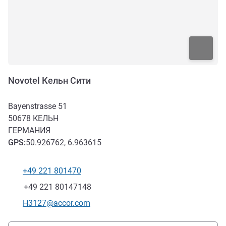
Novotel Кельн Сити
Bayenstrasse 51
50678
КЕЛЬН
ГЕРМАНИЯ
GPS
:
50.926762, 6.963615
+49 221 801470
Телефон
Факс
+49 221 80147148
Контактный адрес электронной почты
H3127@accor.com