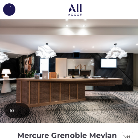
ing...
63
Mercure Grenoble Meylan