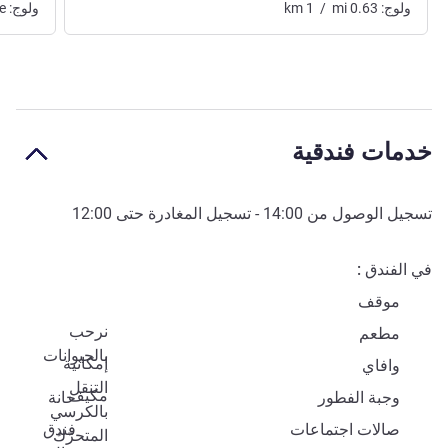
ولوج:
0.63
mi
/
1
km
ولوج:
e
خدمات فندقية
تسجيل الوصول من
14:00
- تسجيل المغادرة حتى
12:00
في الفندق
موقف
نرحب
مطعم
بالحيوانات
إمكانية
وافاي
التنقل
مكيف
وجبة الفطور
حانة
بالكرسي
صالات اجتماعات
فندق
المتحرّك