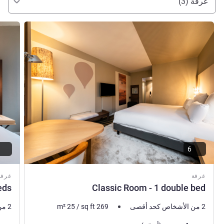
غرفة (3)
راجع التفاصيل
راجع ال
6
غرفة
غرفة
eds
Classic Room - 1 double bed
2 من الأشخاص كحد أقصى
269
sq ft
/
25
m²
2 من الأشخاص كحد أقصى
فرش السرير
فرش 