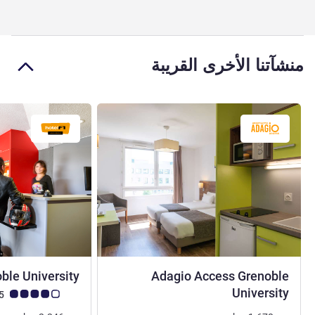
منشآتنا الأخرى القريبة
ble University
Adagio Access Grenoble
3 نجوم
University
ملاحظة أراء العملاء (رأي
4.1/5