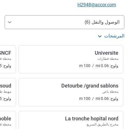
تواصل معنا عبر البريد الإلكتروني
H2948@accor.com
الوصول والتنقل
الوصول والنقل (6)
المرشحات
 SNCF
Universite
محطة قطارات
محطة ق
ولوج:
0.06
mi
/
100
m
ولوج:
5
rsoud
Detourbe /grand sablons
محطة باص
مهبط طا
ولوج:
0.06
mi
/
100
m
ولوج:
5
noble
La tronche hopital nord
مخرج بالطريق السريع
محطة ق