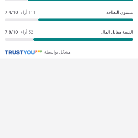
مستوى النظافة
111 أراء
7.4/10
القيمة مقابل المال
52 أراء
7.8/10
مشغّل بواسطة