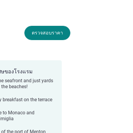
ตรวจสอบราคา
ศษของโรงแรม
he seafront and just yards
 the beaches!
y breakfast on the terrace
e to Monaco and
imiglia
 of the port of Menton