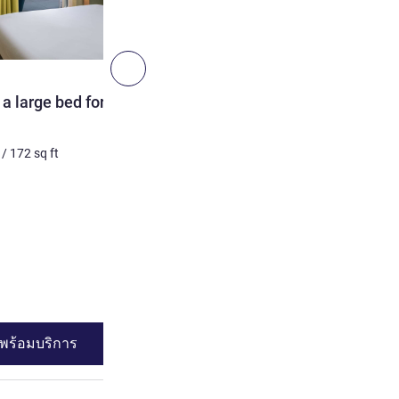
10
ถัดไป - ห้องพัก
ห้องพัก
a large bed for 2
Triple Room with sea vie
3 คน สูงสุด
16
m²
/
172
sq 
/
172
sq ft
เครื่องนอน
1 x เตียงใหญ่ และ 1 x เ
วิว:
วิวทะเล
ดูรายละเอียด
พร้อมบริการ
ดูความพร้อมบร
 bed for 2 people.