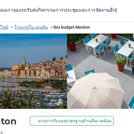
ของเรา
จองรถรับส่ง
กิจกรรม
การประชุมและการจัดงาน
อีก
ีไทม์
โรงแรมใน เมนตัน
ibis budget Menton
2 ดาว
nton
ผ่านการรับรองมาตรฐานด้านสิ่งแวดล้อม
LL)
าร