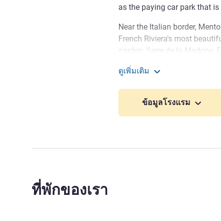
as the paying car park that is
Near the Italian border, Mento
French Riviera's most beautif
garden, Serre de la Madone, 
Menton is only a few minutes 
ดูเพิ่มเติม
palace and casinos, the borde
ibis budget Menton
outlets and Sanremo seaside r
ข้อมูลโรงแรม
On the Italian border, visit 
Serre de la Madone. Near Mon
offers beaches, hiking and ev
Visit Cocteau Museum, beau
and magnificent beaches with
hinterland and markets of Ve
ที่พักของเรา
enchant you.
Roland ARIZA ฝ่ายบริหารโร