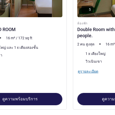
5
ห้องพัก
D ROOM
Double Room with 
people.
16
m²
/
172
sq ft
2 คน สูงสุด
16
m²
1 x เตียงใหญ่ และ 1 x เตียงสองชั้น
เครื่องนอน
1 x เตียงใหญ่
ขา
วิว:
วิวเนินเขา
ดูรายละเอียด
ดูความพร้อมบริการ
ดูความ
้องพัก 1 : STANDARD ROOM , ห้องพัก 2 : Double Room with a large