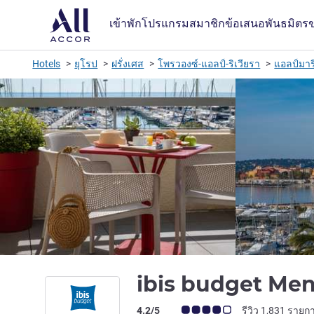
เข้าพัก
โปรแกรมสมาชิก
ข้อเสนอ
พันธมิตร
Hotels
ยุโรป
ฝรั่งเศส
โพรวองซ์-แอลป์-ริเวียรา
แอลป์มาร
ibis budget Me
คะแนนความคิดเห็นจากแขก (เรทติ้งบน A
4.2/5
รีวิว 1,831 รายก