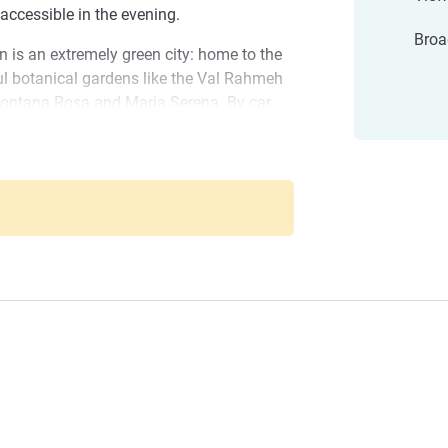
 accessible in the evening.
Broa
n is an extremely green city: home to the
ul botanical gardens like the Val Rahmeh
Fontana Rosa and Maria Serena. By car,
from the Principality of Monaco with its
r town of Ventimiglia with its factory
esort that's always in bloom.
Menton's botanical gardens: Val Rahmeh and
aco, Ventimiglia and Sanremo, the city
ents such as the Lemon Festival.
tiful gardens on the coast, the old town
in walking distance. The nearby
ntimiglia, San Remo and Monaco will
งแรม