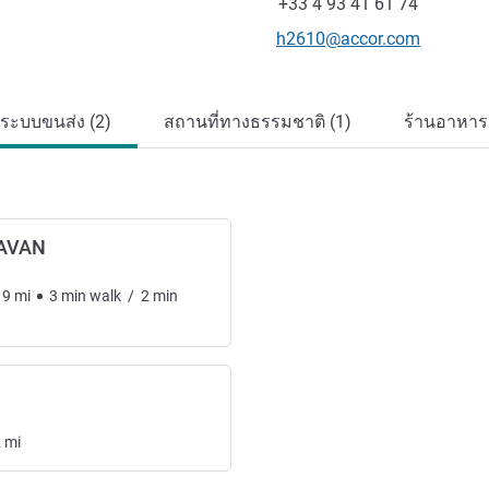
แฟกซ์
+33 4 93 41 61 74
อีเมลติดต่อ
h2610@accor.com
ะระบบขนส่ง (2)
สถานที่ทางธรรมชาติ (1)
ร้านอาหารแ
AVAN
19
mi
3
min
walk
/
2
min
2
mi