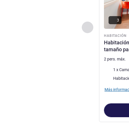
3
Anterior - Habitaci
HABITACIÓN
Habitació
tamaño pa
2 pers. máx.
Ropa de cam
1 x Cama
Habitaci
Más informac
Página
1
de
2
, 