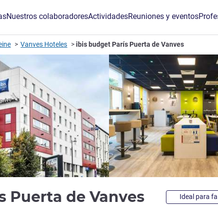
as
Nuestros colaboradores
Actividades
Reuniones y eventos
Profe
eine
Vanves Hoteles
ibis budget París Puerta de Vanves
2 estrell
ís Puerta de Vanves
Ideal para fa
de ALL)