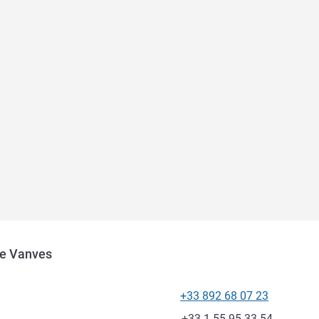
de Vanves
+33 892 68 07 23
Teléfono
Fax
+33 1 55 95 33 54