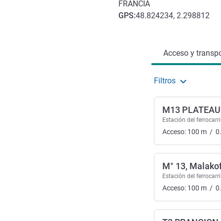
FRANCIA
GPS
:
48.824234, 2.298812
Acceso y transporte
Acceso y transpo
Filtros
M13 PLATEAU
Estación del ferrocarri
Acceso:
100
m
/
0
M° 13, Malakof
Estación del ferrocarri
Acceso:
100
m
/
0