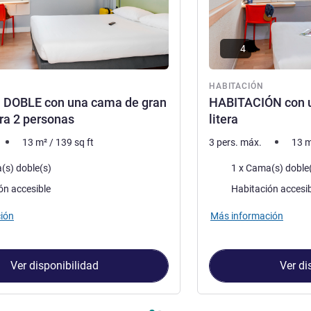
4
ón
HABITACIÓN
n DOBLE con una cama de gran
HABITACIÓN con u
ra 2 personas
litera
13
m²
/
139
sq ft
3 pers. máx.
13
m
a
Ropa de cama
(s) doble(s)
ón accesible
Habitación accesi
ión
Más información
Ver disponibilidad
Ver di
Habitación 1 : Habitación DOBLE con una cama de gran tamaño p