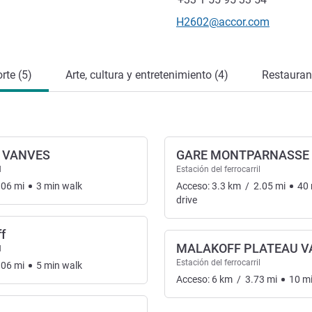
Correo electrónico de conta
H2602@accor.com
rte (5)
Arte, cultura y entretenimiento (4)
Restauran
 VANVES
GARE MONTPARNASSE
l
Estación del ferrocarril
.06
mi
3
min
walk
Acceso:
3.3
km
/
2.05
mi
40
drive
f
MALAKOFF PLATEAU V
l
Estación del ferrocarril
.06
mi
5
min
walk
Acceso:
6
km
/
3.73
mi
10
m