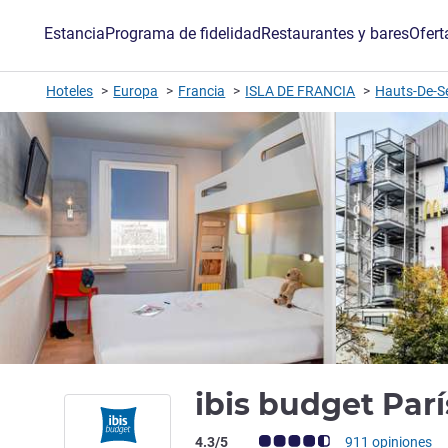
Estancia
Programa de fidelidad
Restaurantes y bares
Ofert
Hoteles
Europa
Francia
ISLA DE FRANCIA
Hauts-De-S
ibis budget Par
Nota de clientes de Avis (Clasificación 
4.3/5
911 opiniones