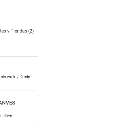
cto
tes y Tiendas (2)
min
walk
/
9
min
ANVES
in
drive