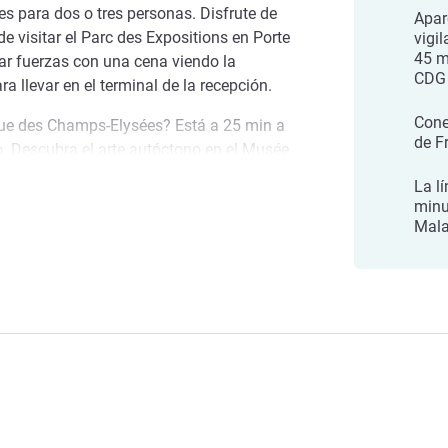
s para dos o tres personas. Disfrute de
Apar
e visitar el Parc des Expositions en Porte
vigi
45 m
rar fuerzas con una cena viendo la
CDG
a llevar en el terminal de la recepción.
Cone
nue des Champs-Elysées? Está a 25 min a
de F
ro. Descubra el arte autóctono en el Musée
 y junto al Sena y la torre Eiffel. Los fines
La l
a 10 min a pie del hotel. El Stade de
minu
 de Vanves
irecto por la línea 13) y el Parc des
Mala
n en transporte público. La fundación
ro y Aquaboulevard está a 4 paradas de
goza de una ubicación conveniente a las
rc des Expositions, del transporte y de los
 parisinos.
s encantados de darle la bienvenida a