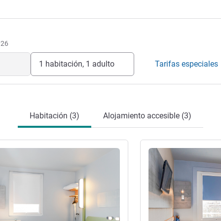
o posible para ofrecerle una estancia
e. Le ofrecemos una muy cálida
telera
026
1 habitación, 1 adulto
Tarifas especiales
Habitación (3)
Alojamiento accesible (3)
ión
Más información