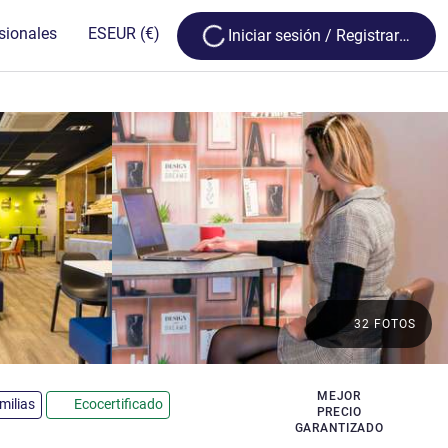
Loading...
sionales
ES
EUR
(€)
Iniciar sesión / Registrarse
32 FOTOS
as
MEJOR
milias
Ecocertificado
PRECIO
GARANTIZADO