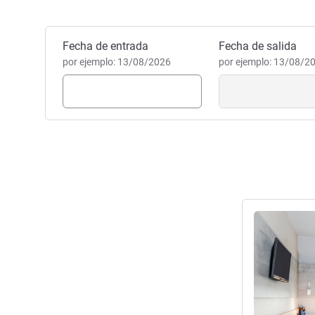
nuestro hotel. Haremos todo l
cómoda, práctica y agradabl
bienvenida.
Reservar este hotel
Fecha de entrada
Fecha de salida
Gwladys POLEON, Gestión ho
por ejemplo: 13/08/2026
por ejemplo: 13/08/2
Más informac