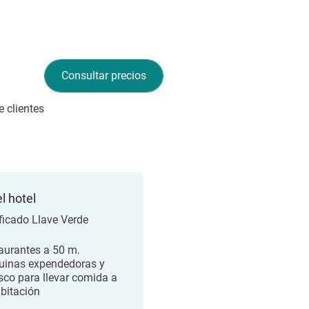
Consultar precios
 clientes
l hotel
ificado Llave Verde
aurantes a 50 m.
inas expendedoras y
sco para llevar comida a
abitación