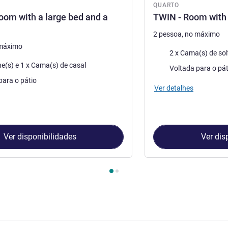
QUARTO
oom with a large bed and a
TWIN - Room with 
2 pessoa, no máximo
 máximo
Roupa de cama
2 x Cama(s) de sol
ma
1 x Beliche(s) e 1 x Cama(s) de casal
Vistas:
Voltada para o pát
para o pátio
Ver detalhes
Ver disponibilidades
Ver dis
Quarto 1 : TRIPLE - Room with a large bed and a bunk bed , Quart