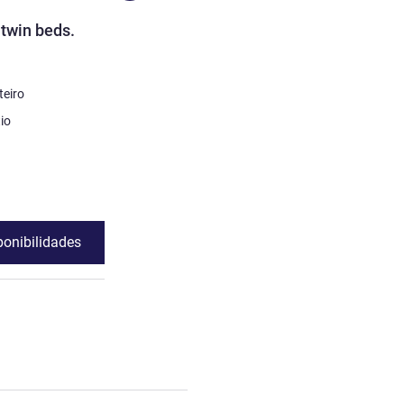
QUARTO
twin beds.
Family Room
4 pessoa, no máximo
Roupa de cama
teiro
1 x Cama(s) de casal e 1 x Beliche(s) e 1 x
Cama(s) de solteiro
io
Vistas:
Voltada para o pátio
Ver detalhes
ponibilidades
Ver disponibili
o 2 : TWIN - Room with twin beds.