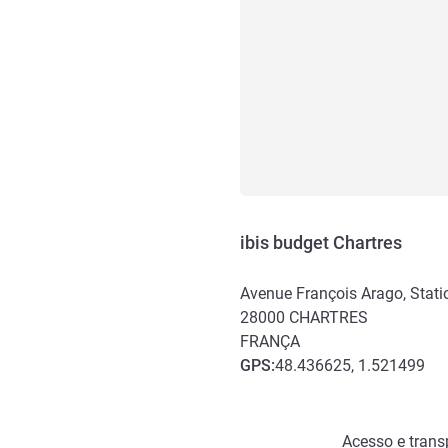
ibis budget Chartres
Avenue François Arago, Statio
28000
CHARTRES
FRANÇA
GPS
:
48.436625, 1.521499
Acesso e transporte
Acesso e transp