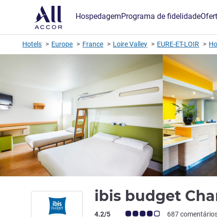
Hospedagem
Programa de fidelidade
Ofer
Hotels
Europe
France
Loire Valley
EURE-ET-LOIR
Ho
ibis budget Cha
Classificação clientes Avis (Classificaç
4.2/5
687 comentário