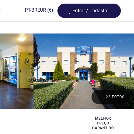
Loading...
s
PT-BR
EUR
(€)
Entrar / Cadastre-se
22 FOTOS
MELHOR
PREÇO
GARANTIDO