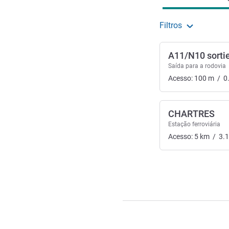
Filtros
A11/N10 sortie
Saída para a rodovia
Acesso:
100
m
/
0
CHARTRES
Estação ferroviária
Acesso:
5
km
/
3.