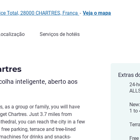
vice Total, 28000 CHARTRES, França
-
Veja o mapa
Localização
Serviços de hotéis
rtres
Extras d
olha inteligente, aberto aos
24-h
ALLS
New:
rs, as a group or family, you will have
1 to
dget Chartres. Just 3.7 miles from
hedral, you can reach the city in a few
Terr
 free parking, terrace and tree-lined
machines for drinks and snacks-
Free