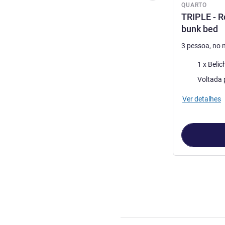
QUARTO
TRIPLE - R
bunk bed
3 pessoa, no
Roupa de ca
Vistas:
Voltada 
Ver detalhes
Página
1
de
2
, 