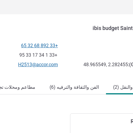
ibis budget Saint
+33 892 68 32 65
الهاتف
فاكس
+33 1 34 17 33 95
تواصل معنا عبر البريد الإلكترون
H2513@accor.com
48.965549, 2.282455
):
لنقل (2)
الفن والثقافة والترفيه (6)
مطاعم ومحلات تجاري