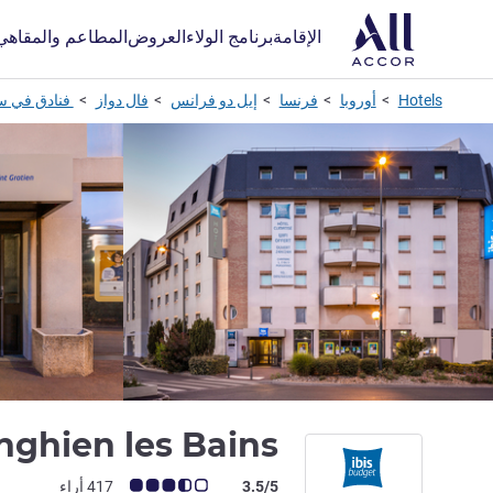
الإقامة
برنامج الولاء
العروض
المطاعم والمقاهي
Hotels
أوروبا
فرنسا
إيل دو فرانس
فال دواز
فنادق في سا
nghien les Bains
ملاحظة أراء العملاء (رأي ALL)
3.5/5
417 أراء