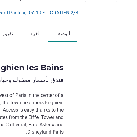
2/8 Boulevard Pasteur, 95210 ST GRATIEN, فرنسا
الوصف
الغرف
تقييم
nghien les Bains
فندق بأسعار معقولة وخيا
est of Paris in the center of a
, the town neighbors Enghien-
l. Access is easy thanks to the
utes from the Eiffel Tower and
e Cathedral, Parc Asterix and
Disneyland Paris.