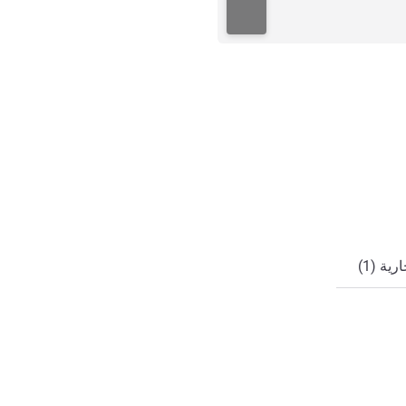
ي
ة (1)