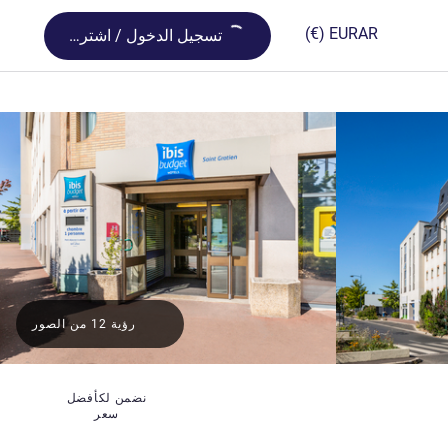
Loading...
(€)
EUR
AR
تسجيل الدخول / اشترك
رؤية 12 من الصور
ة
نضمن لكأفضل
سعر