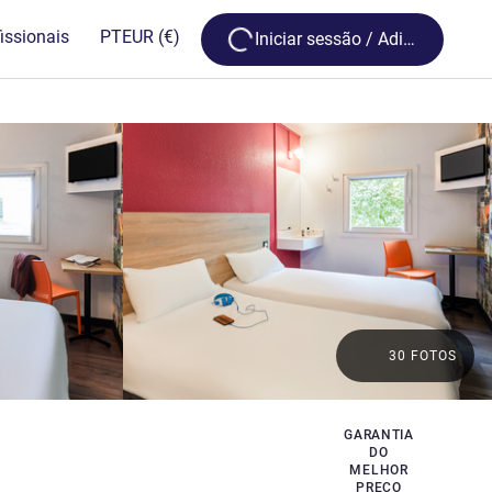
Loading...
issionais
PT
EUR
(€)
Iniciar sessão / Adira
30 FOTOS
GARANTIA
DO
MELHOR
PREÇO