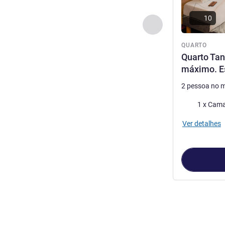
10
Anterior - Quarto
QUARTO
Quarto Tan
máximo. E
2 pessoa no 
Cama
1 x Cama
Ver detalhes
Página
1
de
3
, 