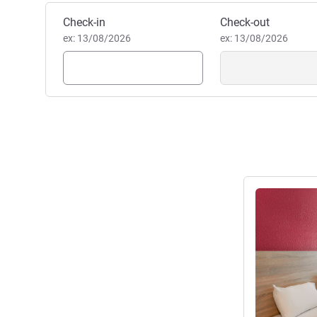
Reservar este hotel
Check-in
Check-out
ex: 13/08/2026
ex: 13/08/2026
Ver detalhes