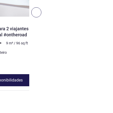
10
Seguinte - Quarto
QUARTO
ra 2 viajantes no
Quarto Cabrio com casa 
al #ontheroad
privada - Novo para #ont
9
m²
/
96
sq ft
2 pessoa no máximo
9
m²
Cama
teiro
1 x Camas dupla(s)
Ver detalhes
ponibilidades
Ver disponibili
 #ontheroad , Quarto 2 : Quarto Side-Car para 2 viajantes no m