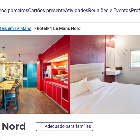
os parceiros
Cartões-presente
Atividades
Reuniões e Eventos
Prof
téis em Le Mans
hotelF1 Le Mans Nord
1 estrela
s Nord
Adequado para famílias
s