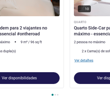
10
QUARTO
dem para 2 viajantes no
Quarto Side-Car pa
ssencial #ontheroad
máximo - essenci
máximo
9
m²
/
96
sq ft
2 pessoa no máximo
Cama
s dupla(s)
2 x Cama(s) de sol
Ver detalhes
Ver disponibilidades
Ver dis
Quarto 1 : Quarto Tandem para 2 viajantes no máximo. Essencial