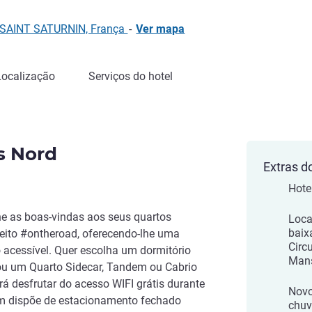
0 SAINT SATURNIN, França
-
Ver mapa
Localização
Serviços do hotel
s Nord
Extras d
Hote
he as boas-vindas aos seus quartos
Loca
baix
ito #ontheroad, oferecendo-lhe uma
Circ
 acessível. Quer escolha um dormitório
Man
 ou um Quarto Sidecar, Tandem ou Cabrio
á desfrutar do acesso WIFI grátis durante
Novo
ém dispõe de estacionamento fechado
chuv