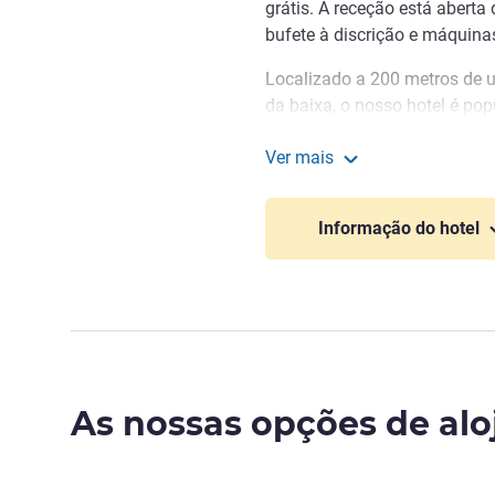
grátis. A receção está abert
bufete à discrição e máquina
Localizado a 200 metros de 
da baixa, o nosso hotel é pop
24 Horas de Le Mans, cuja pis
Ver mais
Facilmente acessível, perto d
hotelF1 Le Mans Nord
A81).
Informação do hotel
Seja para negócios ou laze
Mans Nord e descubra o noss
Cabrio com casa de banho, 17
Quartos Familiares, com cabi
florian laybros-roques, Gest
As nossas opções de al