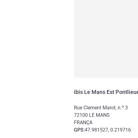
ibis Le Mans Est Pontlieu
Rue Clement Marot, n.º 3
72100
LE MANS
FRANÇA
GPS
:
47.981527, 0.219716
Acesso e transporte