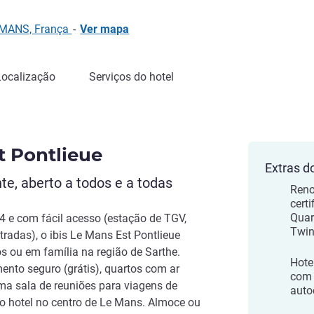
E MANS, França
-
Ver mapa
Localização
Serviços do hotel
t Pontlieue
Extras d
te, aberto a todos e a todas
Reno
cert
Quar
 e com fácil acesso (estação de TGV,
Twi
tradas), o ibis Le Mans Est Pontlieue
os ou em família na região de Sarthe.
Hote
nto seguro (grátis), quartos com ar
com 
uma sala de reuniões para viagens de
auto
o hotel no centro de Le Mans. Almoce ou