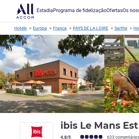
Estadia
Programa de fidelização
Ofertas
Os noss
Hotels
Europa
França
PAYS DE LA LOIRE
Sarthe
Ho
ibis Le Mans Es
Nota clientes Avis (Classificação ALL)
4.8/5
623 comentário