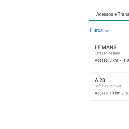
Acessos e Trans
Filtros
LE MANS
Estação de trem
Acesso:
3
km
/
1.
A 28
Saída da rodovia
Acesso:
10
km
/
6