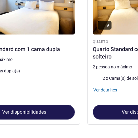
9
QUARTO
andard com 1 cama dupla
Quarto Standard 
solteiro
máximo
2 pessoa no máximo
s dupla(s)
Cama
2 x Cama(s) de sol
Ver detalhes
Ver disponibilidades
Ver dis