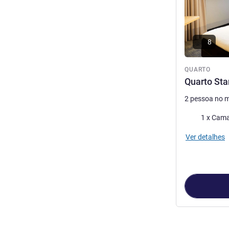
8
QUARTO
Quarto St
2 pessoa no 
Cama
1 x Cama
Ver detalhes