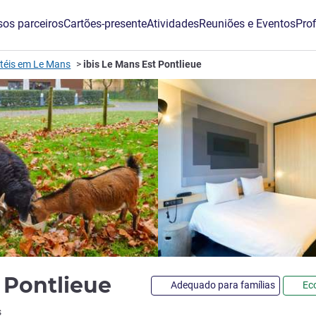
os parceiros
Cartões-presente
Atividades
Reuniões e Eventos
Prof
téis em Le Mans
ibis Le Mans Est Pontlieue
3 estrelas
t Pontlieue
Adequado para famílias
Ec
s