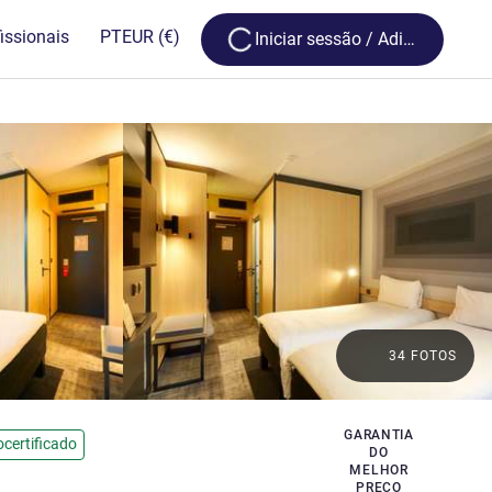
Loading...
issionais
PT
EUR
(€)
Iniciar sessão / Adira
34 FOTOS
GARANTIA
ocertificado
DO
MELHOR
PREÇO