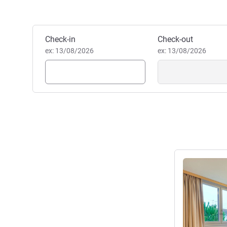
Reservar este hotel
Check-in
Check-out
ex: 13/08/2026
ex: 13/08/2026
Ver detalhes