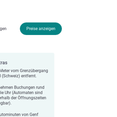
gen
Preise anzeigen
tras
Meter vom Grenzübergang
l (Schweiz) entfernt.
nehmen Buchungen rund
ie Uhr (Automaten sind
rhalb der Öffnungszeiten
ügbar).
utominuten von Genf