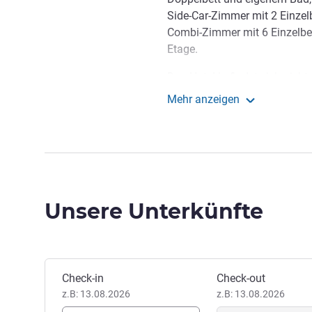
Side-Car-Zimmer mit 2 Einzel
Combi-Zimmer mit 6 Einzelbe
Etage.
Das Hotel befindet sich nicht
Schweizer Grenze. Ideal für T
Mehr anzeigen
Stadtzentrum von Genf ist 15
Hotel F1 Genf Saint-J
Wir freuen uns, Sie in uns
willkommen zu heißen.
Hotel Direktion
Unsere Unterkünfte
Dieses Hotel buchen
Check-in
Check-out
z.B: 13.08.2026
z.B: 13.08.2026