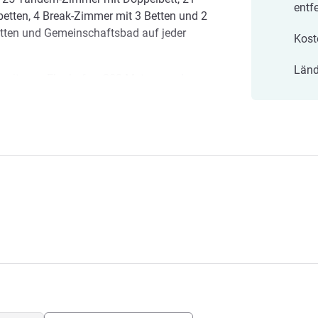
entfe
betten, 4 Break-Zimmer mit 3 Betten und 2
tten und Gemeinschaftsbad auf jeder
Kost
Länd
 weit vom Flughafen, 300 Meter von der
ouristen, die Ruhe suchen. Das
 km entfernt.
ulien-en-Genevois
erem Hotel am Stadtrand von Genf