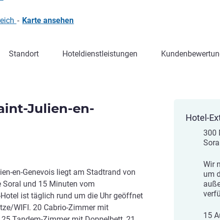
reich
-
Karte ansehen
Standort
Hoteldienstleistungen
Kundenbewertun
aint-Julien-en-
Hotel-Ex
300 
Sora
Wir 
ien-en-Genevois liegt am Stadtrand von
um d
le Soral und 15 Minuten vom
auße
verf
otel ist täglich rund um die Uhr geöffnet
ätze/WIFI. 20 Cabrio-Zimmer mit
15 A
 25 Tandem-Zimmer mit Doppelbett, 21