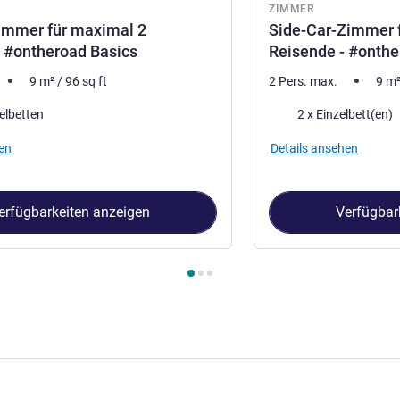
ZIMMER
mmer für maximal 2
Side-Car-Zimmer 
 #ontheroad Basics
Reisende - #onthe
9
m²
/
96
sq ft
2 Pers. max.
9
m
Bettwäsche
elbetten
2 x Einzelbett(en)
en
Details ansehen
erfügbarkeiten anzeigen
Verfügbar
immer 1 : Tandem-Zimmer für maximal 2 Personen - #ontheroad 