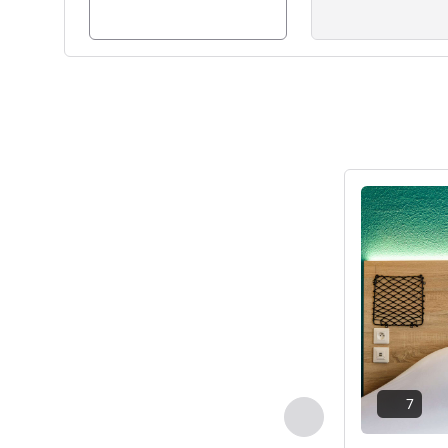
Details anseh
7
Zurück - Zimmer