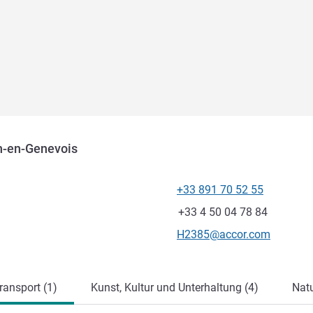
en-en-Genevois
+33 891 70 52 55
Tel
Fax
+33 4 50 04 78 84
Kontakt-E-Mail
H2385@accor.com
ung
ansport (1)
Kunst, Kultur und Unterhaltung (4)
Natu