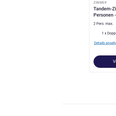
ZIMMER
Tandem-Zi
Personen -
2 Pers. max.
Bettwäsche
1 x Dopp
Details anseh
V
Seite
1
von
3
, Z