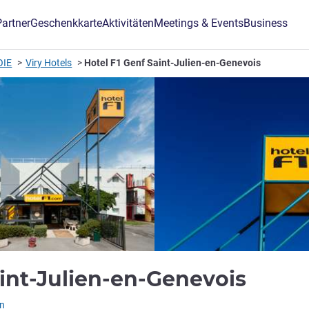
Partner
Geschenkkarte
Aktivitäten
Meetings & Events
Business
OIE
Viry Hotels
Hotel F1 Genf Saint-Julien-en-Genevois
aint-Julien-en-Genevois
L)
n