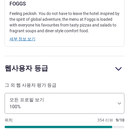
FOGGS
Feeling peckish. You do not have to leave the hotel: inspired by
the spirit of global adventure, the menu at Foggs is loaded
with everyone his favourites from tasty pizzas and salads to
fragrant soups and diner-style comfort food.
세부 정보 보기
웹사용자 등급
그 외 웹 사용자 평가 등급
모든 프로필 보기
100%
위치
354 리뷰
9/10