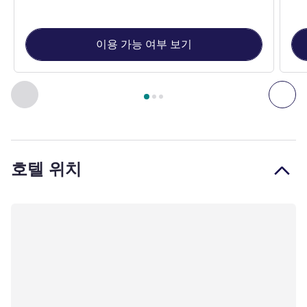
이용 가능 여부 보기
3
/
1
페이지
, 객실 1 : Double room with 1 double bed , 객실 2 : 
이전 - 객실
다음
호텔 위치