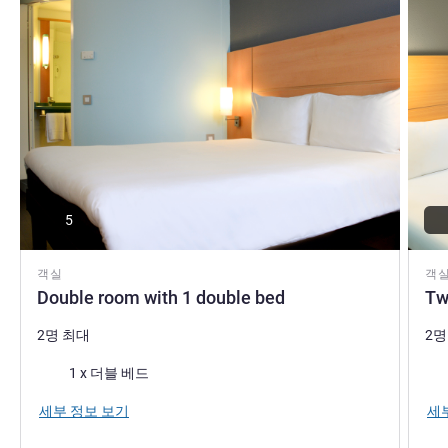
be, our dedicated team is here to ensure that your stay is
nothing short of perfect."
Suraj Rana 호텔 관리
5
객실
객
Double room with 1 double bed
Tw
2명 최대
2명
침구
침
1 x 더블 베드
세부 정보 보기
세