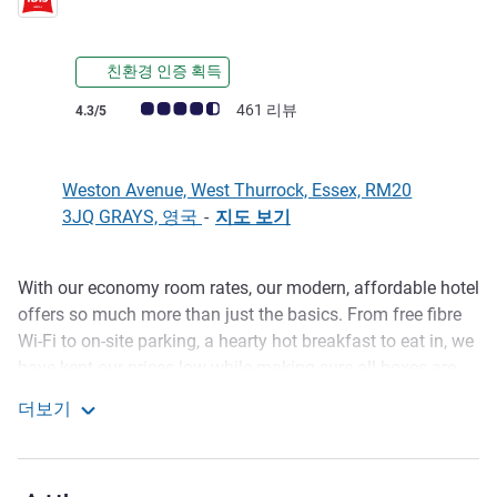
친환경 인증 획득
고객 평점 (ALL 평가)
461 리뷰
4.3/5
Weston Avenue, West Thurrock, Essex, RM20
3JQ GRAYS, 영국
-
지도 보기
With our economy room rates, our modern, affordable hotel
호텔설명
offers so much more than just the basics. From free fibre
Wi-Fi to on-site parking, a hearty hot breakfast to eat in, we
have kept our prices low while making sure all boxes are
ticked. As an added bonus, our laid-back, stylish bar and
더보기
restaurant offers relaxing spots for enjoying dinners . And
ibis London Thurrock M25
if you need a hand with anything. The friendly team at our
affordable hotel is always happy to help