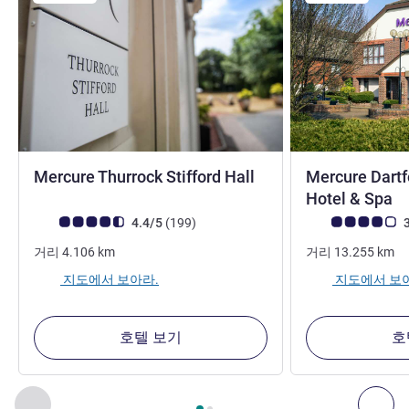
3성
Mercure Thurrock Stifford Hall
Mercure Dartf
4
Hotel & Spa
고객 평점 (ALL 평가)
리뷰
고객 평점 (ALL 평
4.4/5
(199
)
3
거리
4.106
km
거리
13.255
km
지도에서 보아라.
지도에서 보
호텔 보기
호
2
/
1
페이지
, 주변에 있는 다른 시설 1 :, 주변에 있는 다른 시설 2 
이전 - 주변에 있는 다른 시설
다음