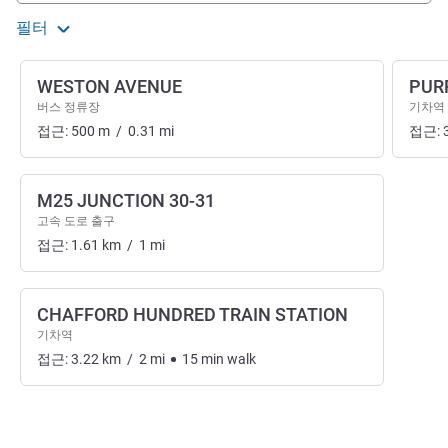
필터
WESTON AVENUE
PUR
버스 정류장
기차역
접근:
500
m
/
0.31
mi
접근:
M25 JUNCTION 30-31
고속 도로 출구
접근:
1.61
km
/
1
mi
CHAFFORD HUNDRED TRAIN STATION
기차역
접근:
3.22
km
/
2
mi
15
min
walk