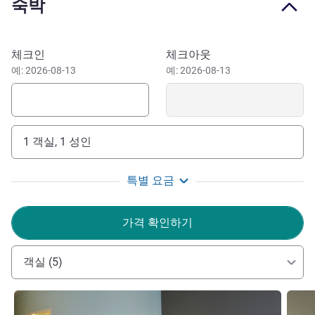
숙박
The ibis London Thurrock hotel is ideally located near the
River Thames, three miles from the Queen Elizabeth II
Bridge and nine from Tilbury Docks. With central London
이 호텔 예약하기
체크인
체크아웃
just 30 minutes away, it offers a convenient stay for
예: 2026-08-13
예: 2026-08-13
business and leisure travelers. Tucked off the motorway,
the hotel offers 168 well-appointed, spotless bedrooms
designed for comfort and relaxation. Each room features a
signature Sweet Bed and a refreshing power shower,
1 객실, 1 성인
ensuring guests have everything needed to unwind after a
long day.
특별 요금
Ideally located off the M25, Ibis London Thurrock M25
offers great convenience. Just minutes from Lakeside
가격 확인하기
Shopping Centre and with easy access to central London,
it's perfect for shopping, dining, exploring iconic
landmarks, or attending business events.
객실 (5)
"At Ibis Thurrock, We pride ourselves on our attention to
세부 정보 보기
세부 
detail and personalized service. Whatever your needs may