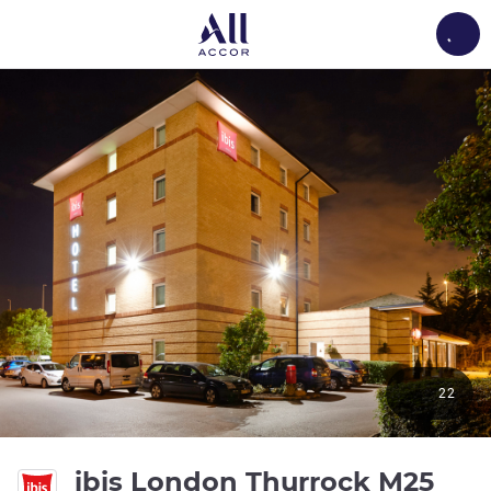
Load
22
3성
ibis London Thurrock M25