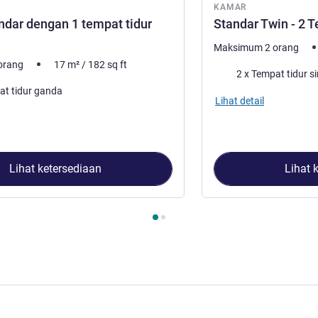
KAMAR
dar dengan 1 tempat tidur
Standar Twin - 2 T
Maksimum 2 orang
orang
17
m²
/
182
sq ft
Selimut
2 x Tempat tidur si
at tidur ganda
Lihat detail
Lihat ketersediaan
Lihat 
2
, Kamar 1 : Kamar Standar dengan 1 tempat tidur ganda , Kama