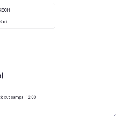
KECH
06
mi
l
k out
sampai
12:00