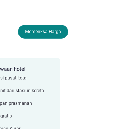
Memeriksa Harga
ewaan hotel
si pusat kota
nit dari stasiun kereta
apan prasmanan
 gratis
oran & Bar