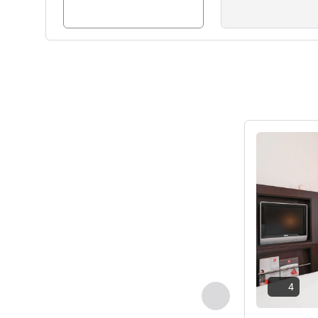
Lihat detail
4
Sebelumnya - Kam