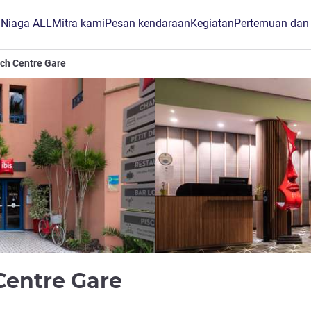
B Niaga ALL
Mitra kami
Pesan kendaraan
Kegiatan
Pertemuan dan
ech Centre Gare
bintang 3
Centre Gare