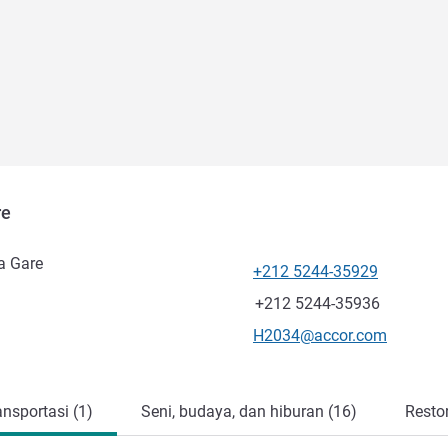
re
a Gare
+212 5244-35929
Telepon
Fax
+212 5244-35936
Email kontak
H2034@accor.com
nsportasi (1)
Seni, budaya, dan hiburan (16)
Resto