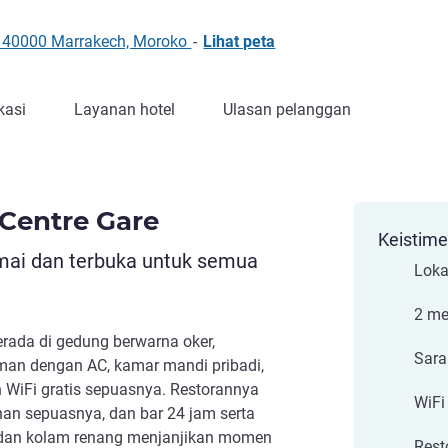
e, 40000 Marrakech, Moroko
-
Lihat peta
kasi
Layanan hotel
Ulasan pelanggan
 Centre Gare
Keistim
mai dan terbuka untuk semua
Loka
2 me
erada di gedung berwarna oker,
Sar
n dengan AC, kamar mandi pribadi,
an WiFi gratis sepuasnya. Restorannya
WiFi
an sepuasnya, dan bar 24 jam serta
 dan kolam renang menjanjikan momen
Rest