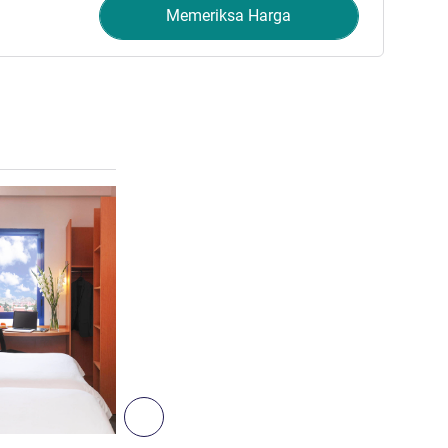
Memeriksa Harga
Lihat detail
4
Berikutnya - Kamar