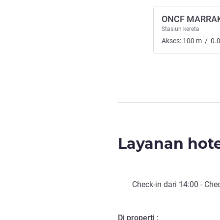
ONCF MARRA
Stasiun kereta
Akses:
100
m
/
0.
Layanan hote
Check-in
dari
14:00
-
Chec
Di properti