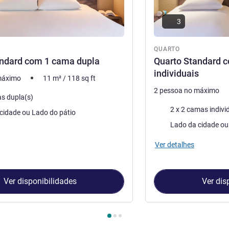
3
QUARTO
andard com 1 cama dupla
Quarto Standard 
individuais
máximo
11
m²
/
118
sq ft
2 pessoa no máximo
s dupla(s)
Cama
2 x 2 camas indivi
Lado da cidade ou Lado do pátio
Vistas:
Ver detalhes
Ver disponibilidades
Ver dis
Quarto 1 : Quarto Standard com 1 cama dupla , Quarto 2 : Quart