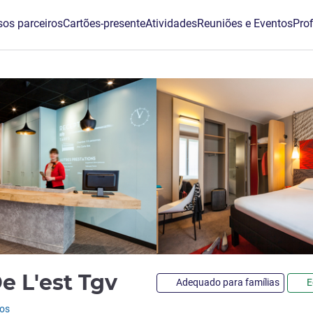
os parceiros
Cartões-presente
Atividades
Reuniões e Eventos
Prof
3 estrelas
De L'est Tgv
Adequado para famílias
E
ios