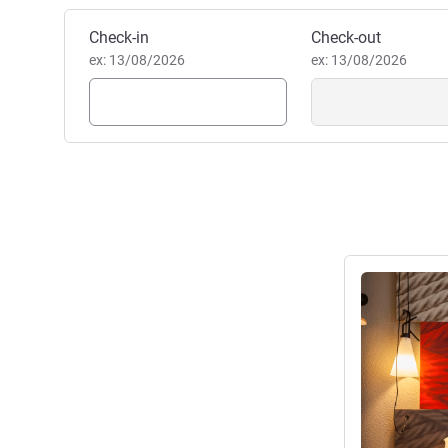
Estamos prontos e à sua espe
FIRDAWS MAREAU, Gestão ho
Reservar este hotel
Check-in
Check-out
ex: 13/08/2026
ex: 13/08/2026
Ver detalhes