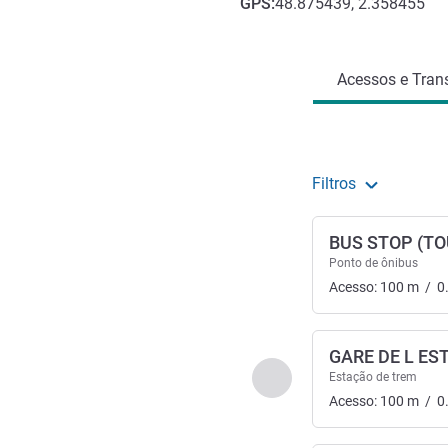
GPS
:
48.875439, 2.358455
Acesso e transporte
Acessos e Trans
Filtros
BUS STOP (TO
Ponto de ônibus
Acesso:
100
m
/
0
GARE DE L ES
Anterior - Acessos e Tr
Estação de trem
Acesso:
100
m
/
0