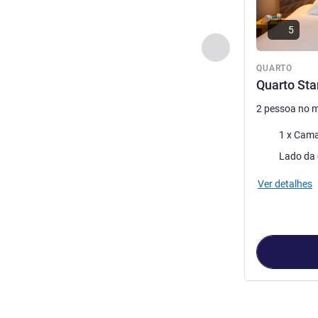
5
Anterior - Quarto
QUARTO
Quarto St
2 pessoa no 
Cama
1 x Cama
Vistas:
Ver detalhes
Página
1
de
3
, 