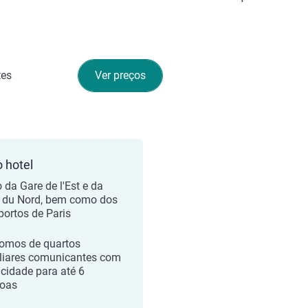
tes
Ver preços
o hotel
o da Gare de l'Est e da
 du Nord, bem como dos
portos de Paris
omos de quartos
liares comunicantes com
cidade para até 6
oas