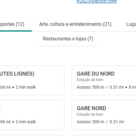
E-mail de contacto
h2023@accor.com
portes (12)
Arte, cultura e entretenimento (21)
Luga
Restaurantes e lojas (7)
UTES LIGNES)
GARE DU NORD
Estação de trem
.06
mi
2
min
walk
Acesso:
500
m
/
0.31
mi
8
m
T
GARE NORD
ansportes
Estação de trem
.06
mi
2
min
walk
Acesso:
500
m
/
0.31
mi