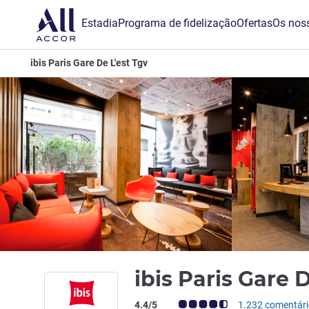
Estadia
Programa de fidelização
Ofertas
Os noss
ibis Paris Gare De L'est Tgv
ibis Paris Gare 
Nota clientes Avis (Classificação ALL)
4.4/5
1.232 comentár