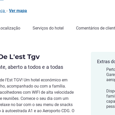
ança
-
Ver mapa
Localização
Serviços do hotel
Comentários de clien
De L'est Tgv
Extras d
te, aberto a todos e a todas
Pert
Gare
aero
 de l'Est TGV! Um hotel económico em
inho, acompanhado ou com a família.
Disp
acolhedores com WIFI de alta velocidade
fami
 de reuniões. Comece o seu dia com um
capa
relaxe no bar com o seu menu de snacks
pess
so à autoestrada A1 e ao Aeroporto CDG. O