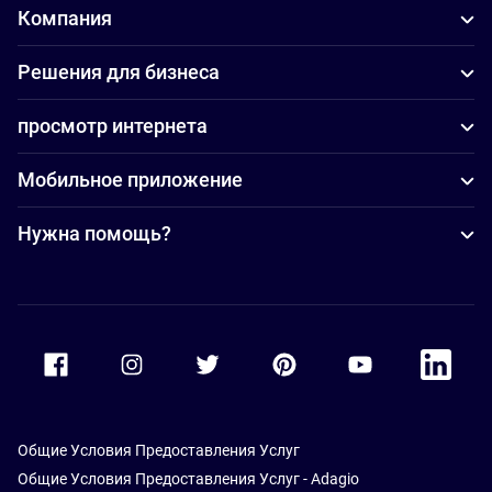
Компания
Решения для бизнеса
просмотр интернета
Мобильное приложение
Нужна помощь?
Accor Facebook
Accor Instagram
Accor Twitter
Accor Pinterest
Accor Youtube
Accor Li
Общие Условия Предоставления Услуг
Общие Условия Предоставления Услуг - Adagio