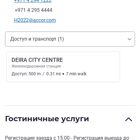
+971 4 294 1222
Телефон
Факс
+971 4 295 4444
Контактный адрес электронной почты
H2022@accor.com
Доступ и транспорт
Доступ и транспорт (1)
DEIRA CITY CENTRE
Железнодорожная станция
Доступ:
500
m
/
0.31
mi
7
min
walk
Гостиничные услуги
Регистрация заезда с
15:00
- Регистрация выезда до