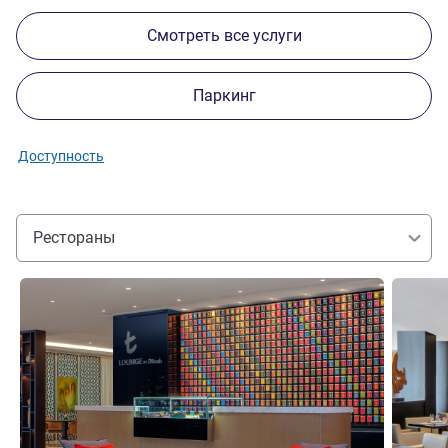
Смотреть все услуги
Паркинг
Доступность
Рестораны
Подробная информация
Подробн