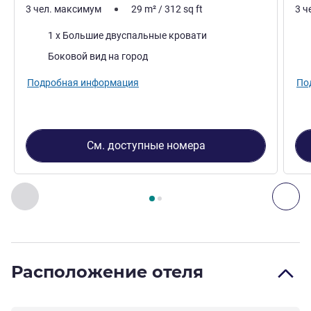
3 чел. максимум
29
m²
/
312
sq ft
3 ч
Постель
Пос
1 x Большие двуспальные кровати
Виды:
Вид
Боковой вид на город
Подробная информация
По
См. доступные номера
Страница
1
из
2
, Номер 1 : Номер Superior с большой дв
Назад - Номер
Дал
Расположение отеля