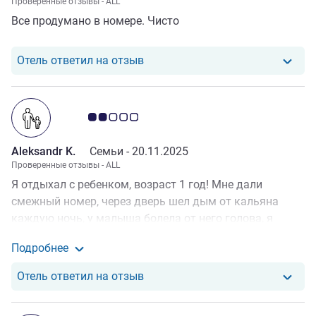
Проверенные отзывы - ALL
Все продумано в номере. Чисто
Отель ответил на отзыв от Tatsi
Отель ответил на отзыв
Примечание: отзывы клиентов 2.0/5
Aleksandr K.
Семьи -
20.11.2025
Проверенные отзывы - ALL
Я отдыхал с ребенком, возраст 1 год! Мне дали
смежный номер, через дверь шел дым от кальяна
каждую ночь, у малыша болела от него голова, я
просил чтоб разобрались, мне извинялись, говорили
Подробнее
что решим и ни чего ни кто не делал! В итоге когда
Подробные сведения об отзыве от Aleksandr K.
надо было вылетать ребенок прокричал всю ночь от
Отель ответил на отзыв от Aleks
Отель ответил на отзыв
головной боли, и мы не спали из за этого, у меня
поднялось давление! Если вы знаете что 8 этаж курит