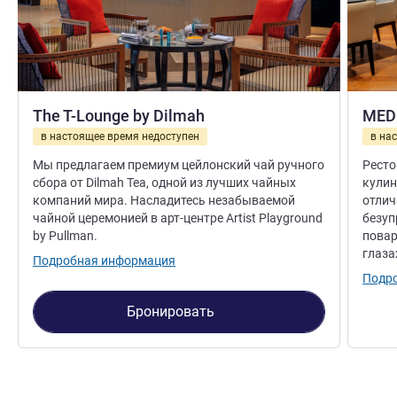
The T-Lounge by Dilmah
MED
в настоящее время недоступен
в на
Мы предлагаем премиум цейлонский чай ручного
Ресто
сбора от Dilmah Tea, одной из лучших чайных
кулин
компаний мира. Насладитесь незабываемой
отлич
чайной церемонией в арт-центре Artist Playground
безуп
by Pullman.
повар
глаза
Подробная информация
Подр
Бронировать