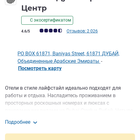
5 звезды
Центр
С экосертификатом
Примечание: отзывы клиентов (Рейтинг ALL)
Отзывов: 2 026
4.6/5
PO BOX 61871, Baniyas Street, 61871 ДУБАЙ,
Объединенные Арабские Эмираты
-
Посмотреть карту
Отели в стиле лайфстайл идеально подходят для
Описание
работы и отдыха. Насладитесь проживанием в
просторных роскошных номерах и люксах с
панорамными видами на Dubai Creek и Дубай. Четыре
ресторана и бара побалуют гурманов блюдами кухонь
Подробнее
разных стран мира. Fit and Spa, корт для падел-
Pullman Дубай Крик Сити Центр
тенниса, круглосуточный фитнес-центр и открытый