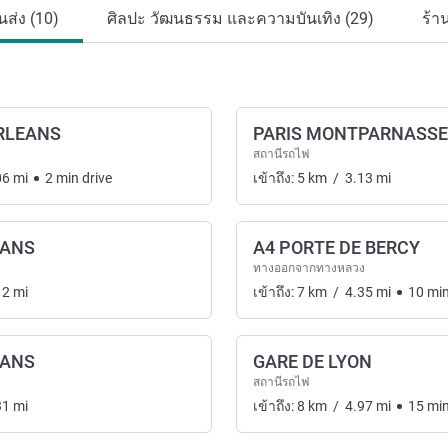
ส่ง (10)
ศิลปะ วัฒนธรรม และความบันเทิง (29)
ร้า
ORLEANS
PARIS MONTPARNASSE 
สถานีรถไฟ
06
mi
2
min
drive
เข้าถึง:
5
km
/
3.13
mi
EANS
A4 PORTE DE BERCY
ละระบบขนส่ง
ทางออกจากทางหลวง
12
mi
เข้าถึง:
7
km
/
4.35
mi
10
mi
EANS
GARE DE LYON
สถานีรถไฟ
31
mi
เข้าถึง:
8
km
/
4.97
mi
15
mi