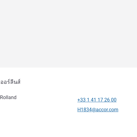
ออร์ลีนส์
 Rolland
+33 1 41 17 26 00
โทรศัพท์
อีเมลติดต่อ
H1834@accor.com