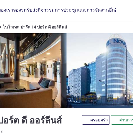
ของเรา
จองรถรับส่ง
กิจกรรม
การประชุมและการจัดงาน
อีก
โนโวเทล ปารีส 14 ปอร์ต ดี ออร์ลีนส์
4 ดาว
อร์ต ดี ออร์ลีนส์
ครอบครัว
ผ่านกา
LL)
าร