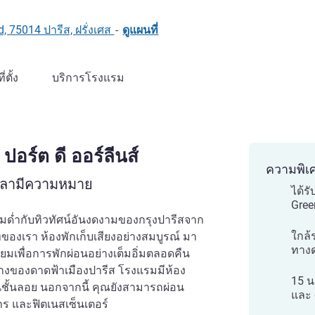
, 75014 ปารีส, ฝรั่งเศส
-
ดูแผนที่
ที่ตั้ง
บริการโรงแรม
ปอร์ต ดี ออร์ลีนส์
ความพิเ
เวลามีความหมาย
ได้ร
Gree
ื่มด่ำกับทิวทัศน์อันงดงามของกรุงปารีสจาก
ใกล้
ของเรา ห้องพักเก็บเสียงอย่างสมบูรณ์ มา
ทางด
ยมเพื่อการพักผ่อนอย่างเต็มอิ่มตลอดคืน
างของดาดฟ้าเมืองปารีส โรงแรมมีห้อง
15 น
านชั้นลอย นอกจากนี้ คุณยังสามารถผ่อน
และ 
าร และฟิตเนสเซ็นเตอร์