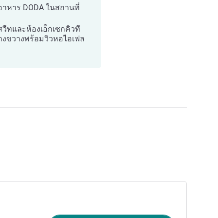
อาหาร DODA ในสถานที่
สวีทและห้องเอ็กเซกคิวที
างขวางพร้อมวิวหอไอเฟล