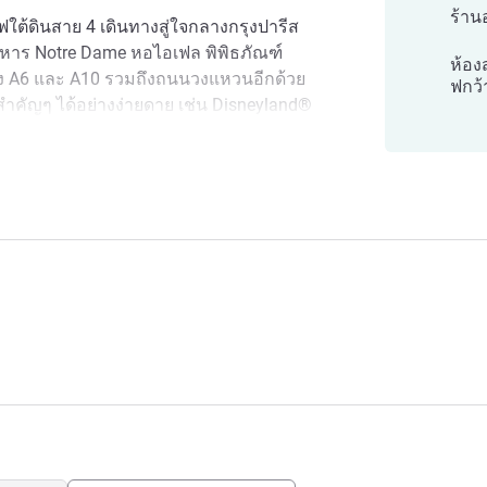
ร้าน
ไฟใต้ดินสาย 4 เดินทางสู่ใจกลางกรุงปารีส
วิหาร Notre Dame หอไอเฟล พิพิธภัณฑ์
ห้อง
วง A6 และ A10 รวมถึงถนนวงแหวนอีกด้วย
ฟกว้
วสำคัญๆ ได้อย่างง่ายดาย เช่น Disneyland®
es โดยโรงแรมโนโวเทล ปารีส 14 ปอร์ต ดี
่างสะดวกสบายทางสถานีรถไฟ Gare de Lyon
ี ออร์ลีนส์
ือหยุดพักเป็นเวลาสองสามชั่วโมง สถานที่
มโรแมนติก แฟชั่น อาหาร วัฒนธรรมและ
่สถานี โดยรถไฟใต้ดินสาย 4 จากสถานี Porte
งปารีสและมงต์รูจ จึงเดินทางไปยังปารีสได้
รับปรุงใหม่ ศูนย์ออกกำลังกาย และพื้นที่
ล้กับ Montparnasse Station และ Parc des
โรงแรม