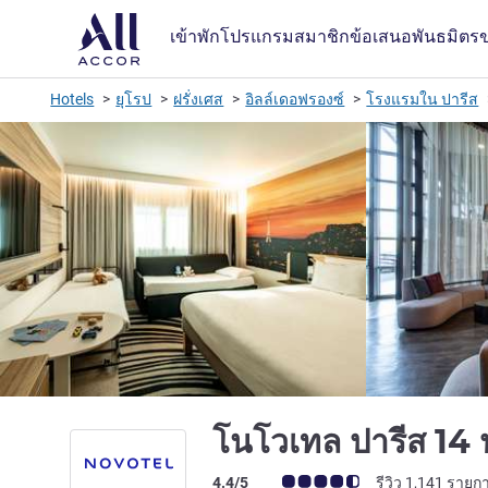
เข้าพัก
โปรแกรมสมาชิก
ข้อเสนอ
พันธมิตร
Hotels
ยุโรป
ฝรั่งเศส
อิลล์เดอฟรองซ์
โรงแรมใน ปารีส
โนโวเทล ปารีส 14 ป
คะแนนความคิดเห็นจากแขก (เรทติ้งบน A
4.4/5
รีวิว 1,141 รายก