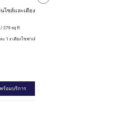
ห้องพัก
ควีนไซส์และเตียงโซฟา
ห้องซูพีเรีย-เตียงควีนไซส
แบบ 2 ที่
/
279
sq ft
4 คน สูงสุด
26
m²
/
279
sq 
เครื่องนอน
1 x เตียงควีนไซส์ และ 1 x เตียงโซฟาเดี่ยว
2 x เตียงโ
ดูรายละเอียด
พร้อมบริการ
ดูความพร้อมบร
งควีนไซส์และเตียงโซฟาแบบ 1 ที่