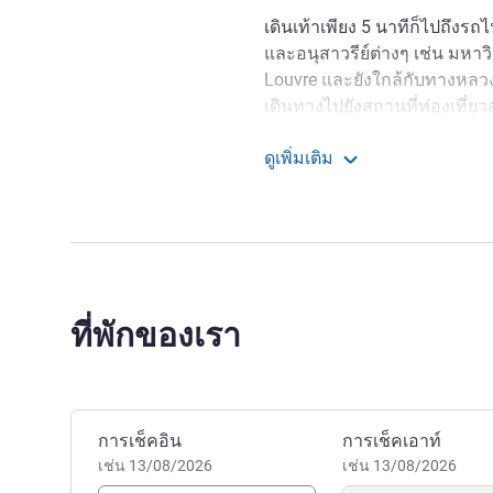
เดินเท้าเพียง 5 นาทีก็ไปถึงรถ
และอนุสาวรีย์ต่างๆ เช่น มหา
Louvre และยังใกล้กับทางหล
เดินทางไปยังสถานที่ท่องเที่ย
Paris และพระราชวัง Versaill
ดูเพิ่มเติม
ออร์ลีนส์นี้ยังเดินทางได้อย
โนโวเทล ปารีส 14 ปอร์ต ด
และ Montparnasse.
ไม่ว่าคุณจะเข้าพักหลายวันหร
สำคัญของเมืองหลวงแห่งควา
ธุรกิจก็อยู่ใกล้คุณเพียงไม่กี
d'Orléans ใกล้โรงแรม
ที่พักของเรา
Novotel Paris 14 อยู่ระหว่า
อย่างสะดวก! โรงแรมมีห้องพักป
รับประทานอาหาร ทั้งยังอยู่ใก
จองโรงแรมนี้
การเช็คอิน
การเช็คเอาท์
Expositions
เช่น 13/08/2026
เช่น 13/08/2026
Alexis NICOLAS ฝ่ายบริหาร