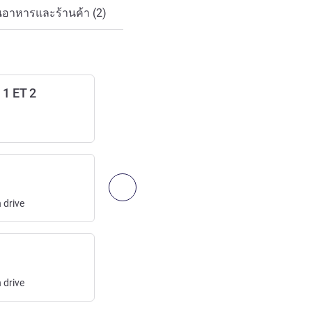
นอาหารและร้านค้า (2)
1 ET 2
A13 PORTE D'AUTEUIL
ทางออกจากทางหลวง
เข้าถึง:
13
km
/
8.08
mi
15
min
drive
EUROSTAR
ถัดไป - การเข้าถึงและระบบขนส่ง
สถานีรถไฟ
n
drive
เข้าถึง:
13
km
/
8.08
mi
25
min
drive
GARE DU NORD
สถานีรถไฟ
n
drive
เข้าถึง:
13
km
/
8.08
mi
25
min
drive