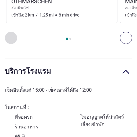
OTHMARSCHEN
MAI
สถานีรถไฟ
สถานีร
เข้าถึง:
2
km
/
1.25
mi
8
min
drive
เข้าถึง
หน้า
1
จาก
2
, การเข้าถึงและระบบขนส่ง 1 :, การเข้าถึงและระบ
ก่อนหน้า - การเข้าถึงและระบบขนส่ง
ถัด
บริการโรงแรม
เช็คอินตั้งแต่
15:00
- เช็คเอาท์ได้ถึง
12:00
ในสถานที่
ที่จอดรถ
ไม่อนุญาตให้นำสัตว์
เลี้ยงเข้าพัก
ร้านอาหาร
Wi-Fi