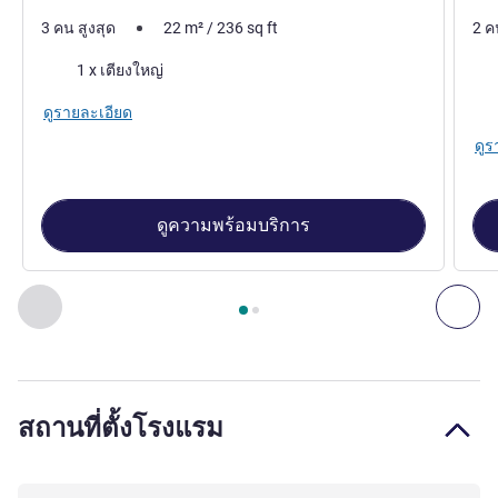
3 คน สูงสุด
22
m²
/
236
sq ft
2 ค
เครื่องนอน
เคร
1 x เตียงใหญ่
วิว:
ดูรายละเอียด
ดูร
ดูความพร้อมบริการ
หน้า
1
จาก
2
, ห้องพัก 1 : Standard room (street view) with 1 d
ก่อนหน้า - ห้องพัก
ถัดไ
สถานที่ตั้งโรงแรม