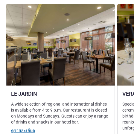
ดูรายละเอียด
ดูรายละเ
LE JARDIN
VER
A wide selection of regional and international dishes
Specia
is available from 4 to 9 p.m. Our restaurant is closed
cerem
on Mondays and Sundays. Guests can enjoy a range
birthd
of drinks and snacks in our hotel bar.
reunio
unforg
ดูรายละเอียด