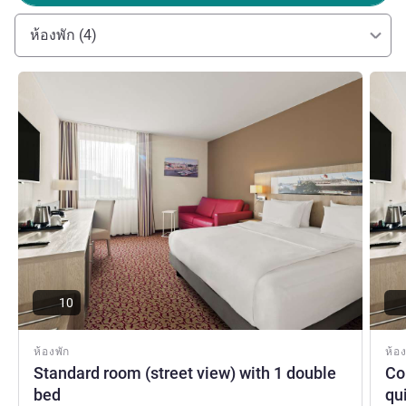
or Venice on the Elbe river. The metropolis has many
names and just as many faces waiting to be discovered.
ห้องพัก (4)
We look forward to seeing you.
Michael Wedler ฝ่ายบริหารโรงแรม
ดูรายละเอียด
ดูรายล
10
ห้องพัก
ห้อง
Standard room (street view) with 1 double
Co
bed
qu