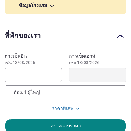
up to 100 participants.
ข้อมูลโรงแรม
The Mercure Hotel Hamburg am Volkspark is ideal for
leisure and event guests. This modern 4 star hotel in the
west of Hamburg is located next to the Bahrenfeld
ที่พักของเรา
racecourse, close to the Volksparkstadion (HSV) and the
Barclays Arena Hamburg. Good transport links mean you
can quickly reach Altona, the city center, HafenCity and the
จองโรงแรมนี้
การเช็คอิน
การเช็คเอาท์
A7 freeway. 140 air-conditioned rooms, free WIFI, car park,
เช่น 13/08/2026
เช่น 13/08/2026
and parking garage ensure a comfortable stay. Green Key
certified 2026/2027.
Stay in the west of the Hanseatic city, right next to the
Bahrenfeld racecourse and Kuppel Hamburg, and just a
1 ห้อง, 1 ผู้ใหญ่
few minutes' walk from the Volksparkstadion (HSV) and
the Barclays Arena. In the immediate vicinity of the
ราคาพิเศษ
Deutsche Elektronen-Synchrotron/DESY.
Hamburg is the gateway to the world, the city of bridges
ตรวจสอบราคา