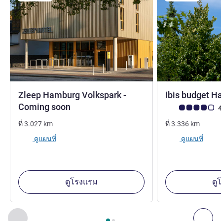
Zleep Hamburg Volkspark -
ibis budget H
3 ดาว
Coming soon
คะแนนความคิดเห็
4
ที่
3.027
km
ที่
3.336
km
ดูแผนที่
ดูแผนที่
ดูโรงแรม
ดู
หน้า
1
จาก
2
, สถานประกอบการอื่นของเราที่อยู่ใกล้เคียง 1 :, ส
ก่อนหน้า - สถานประกอบการอื่นของเราที่อยู่ใกล้เคียง
ถัด