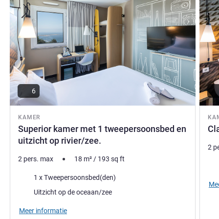
6
KAMER
KA
Superior kamer met 1 tweepersoonsbed en
Cl
uitzicht op rivier/zee.
2 p
2 pers. max
18
m²
/
193
sq ft
Bed
Beddengoed
1 x Tweepersoonsbed(den)
Mee
Uitzicht:
Uitzicht op de oceaan/zee
Meer informatie