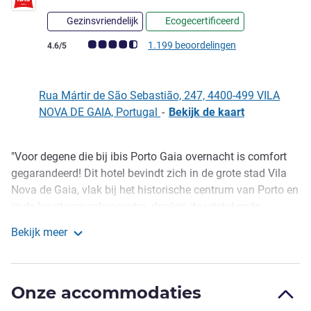
Gezinsvriendelijk
Ecogecertificeerd
Avis-klantbeoordeling (ALL beoordeling)
1.199 beoordelingen
4.6/5
Rua Mártir de São Sebastião, 247, 4400-499 VILA
NOVA DE GAIA, Portugal
-
Bekijk de kaart
"Voor degene die bij ibis Porto Gaia overnacht is comfort
Omschrijving
gegarandeerd! Dit hotel bevindt zich in de grote stad Vila
Nova de Gaia, vlak bij het historische centrum van Porto en
in de buurt van zakencentra, dankzij de uitstekende
toegang. In het ibis Porto Gaia hotel profiteert u ook van
Bekijk meer
gratis parkeren en 3 vergader- en conferentieruimten als u
ibis Porto Gaia
er voor zaken bent. "
Ontspan op ons terras, geniet van het fantastische uitzicht
Onze accommodaties
naast het hotel of maak een wandeling langs de rivier de