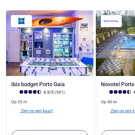
1 ster
ibis budget Porto Gaia
Novotel Porto
Avis-klantbeoordeling (ALL beoordeling)
beoordelingen
Avis-klantbeoorde
4.5/5
(581
)
4
Op
35
m
Op
40
m
Zien op een kaart
Zien op een 