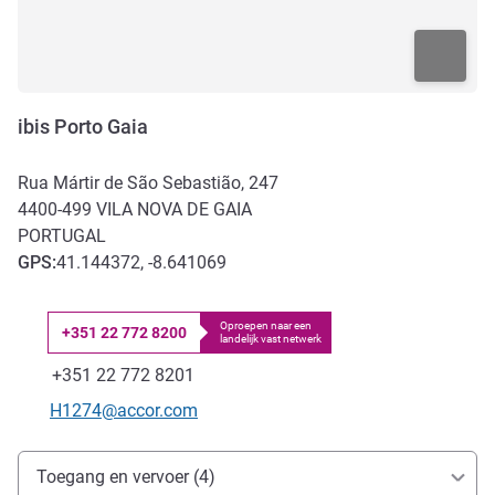
ibis Porto Gaia
Rua Mártir de São Sebastião, 247
4400-499
VILA NOVA DE GAIA
PORTUGAL
GPS
:
41.144372, -8.641069
Oproepen naar een
+351 22 772 8200
landelijk vast netwerk
Telefoon
Fax
+351 22 772 8201
E-mailadres voor contact
H1274@accor.com
Toegang en transport
Toegang en vervoer (4)