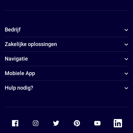
Bedrijf
Zakelijke oplossingen
Navigatie
Mobiele App
Hulp nodig?
Accor Facebook
Accor Instagram
Accor Twitter
Accor Pinterest
Accor Youtube
Accor Li