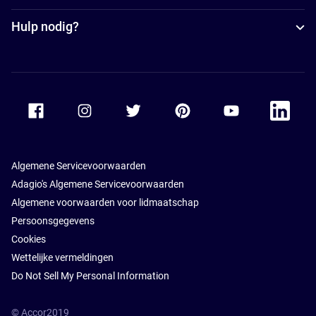
Hulp nodig?
Accor Facebook
Accor Instagram
Accor Twitter
Accor Pinterest
Accor Youtube
Accor Li
Algemene Servicevoorwaarden
Adagio's Algemene Servicevoorwaarden
Algemene voorwaarden voor lidmaatschap
Persoonsgegevens
Cookies
Wettelijke vermeldingen
Do Not Sell My Personal Information
© Accor2019