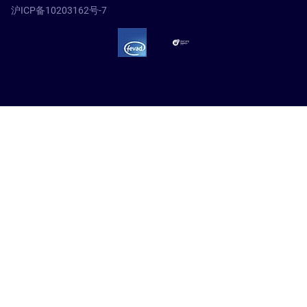
沪ICP备10203162号-7
SSL Secure – globalSign