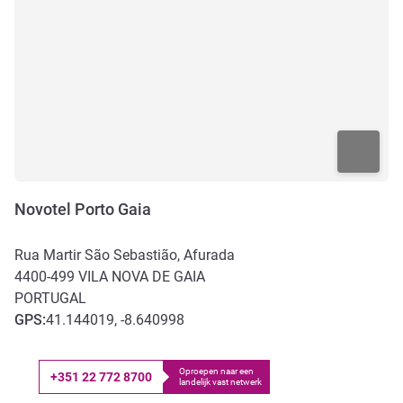
Novotel Porto Gaia
Rua Martir São Sebastião, Afurada
4400-499
VILA NOVA DE GAIA
PORTUGAL
GPS
:
41.144019, -8.640998
Oproepen naar een
+351 22 772 8700
landelijk vast netwerk
Telefoon