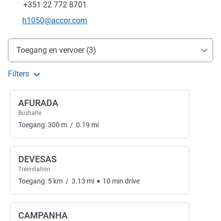
Fax
+351 22 772 8701
E-mailadres voor contact
h1050@accor.com
Toegang en transport
Toegang en vervoer (3)
Filters
AFURADA
Bushalte
Toegang:
300
m
/
0.19
mi
DEVESAS
Treinstation
Toegang:
5
km
/
3.13
mi
10
min
drive
CAMPANHA