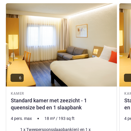
Meer informatie
Meer i
6
KAMER
KA
Standard kamer met zeezicht - 1
St
queensize bed en 1 slaapbank
en
4 pers. max
18
m²
/
193
sq ft
4 p
Beddengoed
Bed
1 x Tweepersoonsslaapbank(en) en 1 x