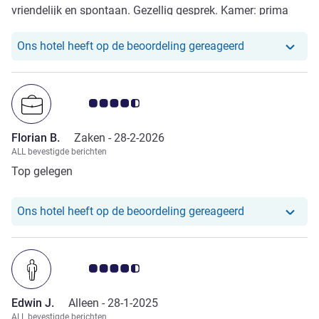
vriendelijk en spontaan. Gezellig gesprek. Kamer: prima
voor 1 nacht met 3 personen. Hadden een beter uitzicht
verwacht V. de kamer die we hadden geboekt.
Ons hotel heef
Ons hotel heeft op de beoordeling gereageerd
Louvredeurtjes als toegang naar de badkamer/toilet een
beetje knullig... Ontbijt: geweldig!!!
Avis-klantbeoordeling 4.5/5
Florian B.
Zaken -
28-2-2026
ALL bevestigde berichten
Top gelegen
Ons hotel heef
Ons hotel heeft op de beoordeling gereageerd
Avis-klantbeoordeling 4.5/5
Edwin J.
Alleen -
28-1-2025
ALL bevestigde berichten