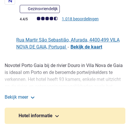
Gezinsvriendelijk
Avis-klantbeoordeling (ALL beoordeling)
1.018 beoordelingen
4.4/5
Rua Martir São Sebastião, Afurada, 4400-499 VILA
NOVA DE GAIA, Portugal
-
Bekijk de kaart
Novotel Porto Gaia bij de rivier Douro in Vila Nova de Gaia
Omschrijving
is ideaal om Porto en de beroemde portwijnkelders te
verkennen. Het hotel heeft 93 kamers, enkele met uitzicht
op de rivier, en ontspanningsmogelijkheden zoals het
zwembad, de esplanade en talloze kinderactiviteiten. Met 7
Bekijk meer
vergaderruimten is het hotel perfect voor evenementen, en
Novotel Porto Gaia
biedt het daarnaast fantastische gerechten en gratis
parkeren. Ons personeel zorgt voor onvergetelijke
Hotel informatie
ervaringen.