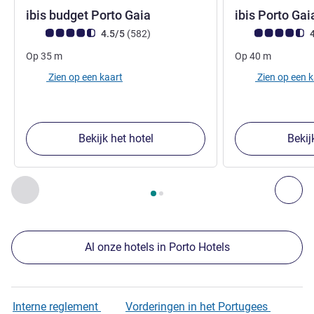
1 ster
ibis budget Porto Gaia
ibis Porto Ga
Avis-klantbeoordeling (ALL beoordeling)
beoordelingen
Avis-klantbeoorde
4.5/5
(582
)
4
Op
35
m
Op
40
m
Zien op een kaart
Zien op een 
Bekijk het hotel
Bekij
Pagina
1
van
2
, Onze andere etablissementen in de buurt 1 :,
Vorige - Onze andere etablissementen in de buurt
Vol
Al onze hotels in Porto Hotels
Interne reglement
Vorderingen in het Portugees