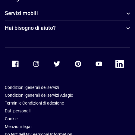
Servizi mobili
Hai bisogno di aiuto?
Accor Facebook
Accor Instagram
Accor Twitter
Accor Pinterest
Accor Youtube
Accor Li
Condizioni generali dei servizi
Condizioni generali dei servizi Adagio
Termini e Condizioni di adesione
Dati personali
Cookie
Menzioni legali
Do Not Sell My Personal Information