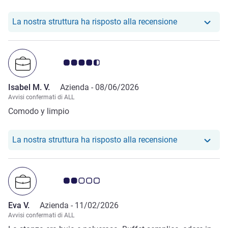
(poi in fattura erano conteggiati 28!)....alcune discussioni.
Personale giovane e simpatico ma troppa pressione per
Il nostro hote
La nostra struttura ha risposto alla recensione
essere così giovani.In tre notti non è mai stata rifatta la
camera ma va bene così
Giudizio clienti 4.5/5
Isabel M. V.
Azienda -
08/06/2026
Avvisi confermati di ALL
Comodo y limpio
Il nostro hotel
La nostra struttura ha risposto alla recensione
Giudizio clienti 2.0/5
Eva V.
Azienda -
11/02/2026
Avvisi confermati di ALL