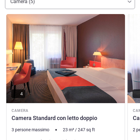
Camera (5)
Visualizza dettagli
Visual
4
CAMERA
CA
Camera Standard con letto doppio
Ca
3 persone massimo
23
m²
/
247
sq ft
2 p