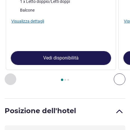
Biancheria da letto
Bia
1 x Letto doppio/Letti doppi
Più alloggi:
Più 
Balcone
Visualizza dettagli
Vis
Vedi disponibilità
Pagina
1
di
3
, Camera 1 : Camera Standard con letto doppio ,
Precedente - Camera
Suc
Posizione dell'hotel