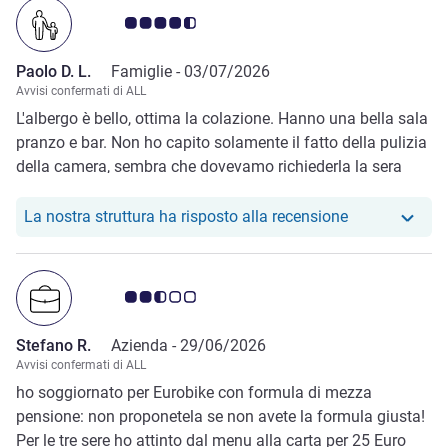
Giudizio clienti 4.5/5
Paolo D. L.
Famiglie -
03/07/2026
Avvisi confermati di ALL
L'albergo è bello, ottima la colazione. Hanno una bella sala
pranzo e bar. Non ho capito solamente il fatto della pulizia
della camera, sembra che dovevamo richiederla la sera
prima. Il personale è molto disponibile e simpatico
Il nostro hote
La nostra struttura ha risposto alla recensione
Giudizio clienti 2.5/5
Stefano R.
Azienda -
29/06/2026
Avvisi confermati di ALL
ho soggiornato per Eurobike con formula di mezza
pensione: non proponetela se non avete la formula giusta!
Per le tre sere ho attinto dal menu alla carta per 25 Euro