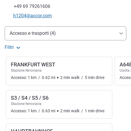
Telefono
Fax
+49 69 79261606
E-mail di contatto
h1204@accor.com
Accesso e trasporti
Accesso e trasporti (4)
Filtri
FRANKFURT WEST
A648
Stazione ferroviaria
Uscita
Accesso:
1
km
/
0.62
mi
2
min
walk
/
5
min
drive
Acces
S3 / S4 / S5 / S6
Stazione ferroviaria
Accesso:
1
km
/
0.63
mi
2
min
walk
/
1
min
drive