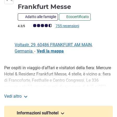
4,5 stelle
Frankfurt Messe
Adatto alle famiglie
Ecocertificato
Giudizio clienti (Valutazione ALL)
755 recensioni
4.3/5
Voltastr. 29, 60486 FRANKFURT AM MAIN,
Germania
-
Vedi la mappa
Per ospiti in viaggio d'affari e visitatori della fiera: Mercure
Descrizione
Hotel & Residenz Frankfurt Messe, 4 stelle, è vicino a: fiera
di Francoforte, Festhalle e Centro Congressi. Le 336
camere e gli 88 appartamenti dispongono di A/C e WIFI
gratuito. Spa gratuita. L'hotel dispone di sei sale
Vedi altro
conferenze per eventi fino a 100 persone. L'aeroporto è a
Mercure Hotel & Residenz Frankfurt Messe
12 km, la stazione principale e l'autostrada sono a 2 km.
L'hotel dispone di garage. Stazioni di ricarica per veicoli
Informazioni sull'hotel