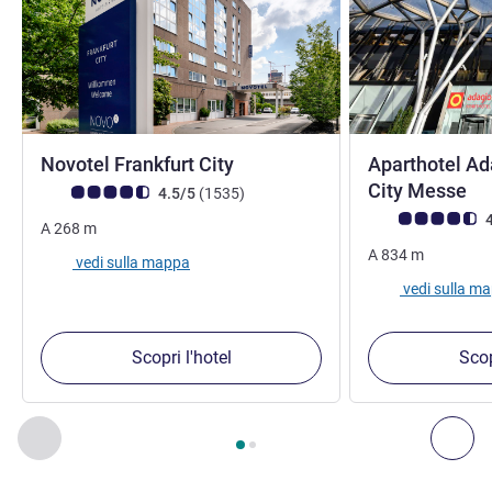
4 stelle
Novotel Frankfurt City
Aparthotel Ad
City Messe
Giudizio clienti (Valutazione ALL)
recensioni
4.5/5
(1535
)
Giudizio clienti (
4
A
268
m
A
834
m
vedi sulla mappa
vedi sulla m
Scopri l'hotel
Scop
Pagina
1
di
2
, Nostre ulteriori strutture nelle vicinanze 1 :, Nost
Precedente - Nostre ulteriori strutture nelle vicinanze
Succ