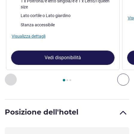
1 x Poltrona/e letto singola/e e 1 x Letto/i queen
size
Vista:
Lato cortile o Lato giardino
Vis
Stanza accessibile
Visualizza dettagli
Vedi disponibilità
Pagina
1
di
3
, Camera 1 : Camera Superior , Camera 2 : Came
Precedente - Camera
Suc
Posizione dell'hotel