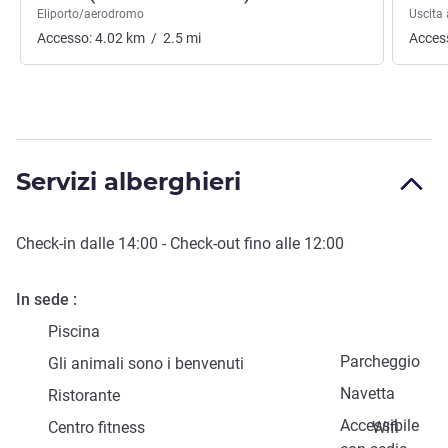
Eliporto/aerodromo
Uscita
Accesso:
4.02
km
/
2.5
mi
Acces
Servizi alberghieri
Check-in
dalle
14:00
-
Check-out
fino alle
12:00
In sede
Piscina
Parcheggio
Gli animali sono i benvenuti
Navetta
Ristorante
Accessibile
Centro fitness
Wifi