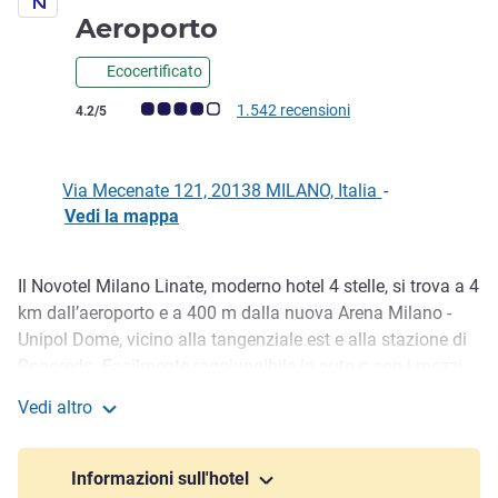
4 stelle
Aeroporto
Ecocertificato
Giudizio clienti (Valutazione ALL)
1.542 recensioni
4.2/5
Via Mecenate 121, 20138 MILANO, Italia
-
Vedi la mappa
Il Novotel Milano Linate, moderno hotel 4 stelle, si trova a 4
Descrizione
km dall’aeroporto e a 400 m dalla nuova Arena Milano -
Unipol Dome, vicino alla tangenziale est e alla stazione di
Rogoredo. Facilmente raggiungibile in auto o con i mezzi
pubblici, offre parcheggio a pagamento, navetta per
Vedi altro
l’aeroporto e colonnine per auto elettriche. Wi-Fi gratuito,
Novotel Milano Linate Aeroporto
business center per meeting ibridi, aree coworking e un
ampio giardino con piscina esterna per il relax.
Informazioni sull'hotel