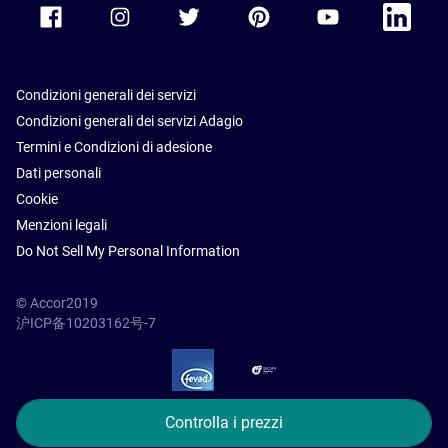
Accor Facebook
Accor Instagram
Accor Twitter
Accor Pinterest
Accor Youtube
Accor Li
Condizioni generali dei servizi
Condizioni generali dei servizi Adagio
Termini e Condizioni di adesione
Dati personali
Cookie
Menzioni legali
Do Not Sell My Personal Information
© Accor2019
沪ICP备10203162号-7
SSL Secure – globalSign
Controlla i prezzi