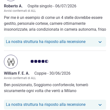
Roberto A.
Ospite singolo -
06/07/2026
Avvisi confermati di ALL
Per me è un esempio di come un 4 stelle dovrebbe essere
gestito, personale cortese, camere ottimamente
insonorizzate, aria condizionata in camera autonoma, frigo
bar pieno, materassi comodissimi. L'unica pecca è forse
per la dimensione dei bagni, sproporzionati rispetto alla
Il nostro hote
La nostra struttura ha risposto alla recensione
camera. La palestra è piccolina ma per me che faccio
running trovare 2 tapis roulant garantisce già una buona
disponibilità.
Giudizio clienti 4.5/5
William F. E. A.
Coppie -
30/06/2026
Avvisi confermati di ALL
Ben posizionato, Soggiorno confortevole, tornerò
sicuramente ogni volta che verrò a Milano
Il nostro hotel
La nostra struttura ha risposto alla recensione