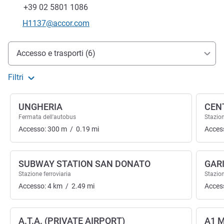
Fax
+39 02 5801 1086
E-mail di contatto
H1137@accor.com
Accesso e trasporti
Accesso e trasporti (6)
Filtri
UNGHERIA
CEN
Fermata dell'autobus
Stazion
Accesso:
300
m
/
0.19
mi
Acces
SUBWAY STATION SAN DONATO
GAR
Stazione ferroviaria
Stazion
Accesso:
4
km
/
2.49
mi
Acces
A.T.A. (PRIVATE AIRPORT)
A1 