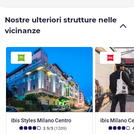
Nostre ulteriori strutture nelle
vicinanze
3 stelle
ibis Styles Milano Centro
ibis Milano C
Giudizio clienti (Valutazione ALL)
recensioni
Giudizio clienti (
3.9/5
(1209
)
4