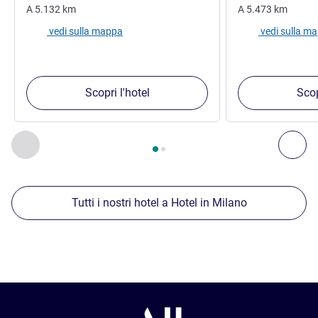
A
5.132
km
A
5.473
km
vedi sulla mappa
vedi sulla m
Scopri l'hotel
Scop
Pagina
1
di
2
, Nostre ulteriori strutture nelle vicinanze 1 :, Nost
Precedente - Nostre ulteriori strutture nelle vicinanze
Succ
Tutti i nostri hotel a Hotel in Milano