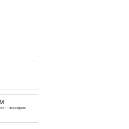
IM
летов/аэродром