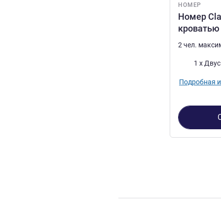
НОМЕР
Номер Cla
кроватью
2 чел. макс
Постель
1 x Дву
Подробная 
Страница
1
из