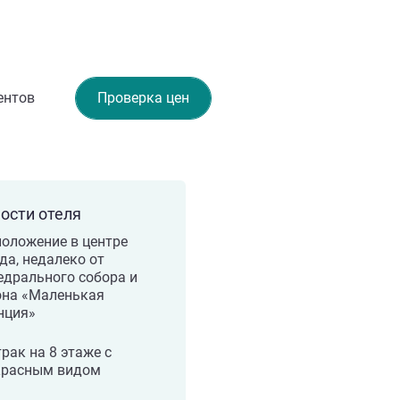
ентов
Проверка цен
ости отеля
оложение в центре
да, недалеко от
едрального собора и
она «Маленькая
нция»
рак на 8 этаже с
красным видом