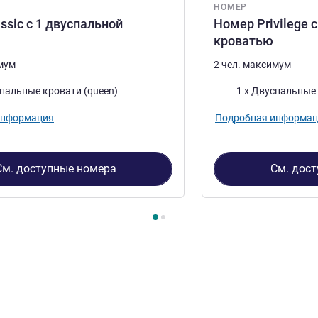
НОМЕР
ssic с 1 двуспальной
Номер Privilege 
кроватью
имум
2 чел. максимум
Постель
спальные кровати (queen)
1 x Двуспальные 
информация
Подробная информац
См. доступные номера
См. дос
2
, Номер 1 : Номер Classic с 1 двуспальной кроватью , Номе