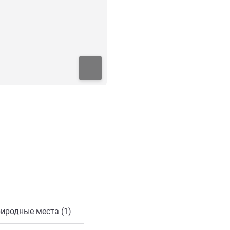
онной почты
иродные места (1)