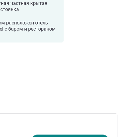
тная частная крытая
остоянка
ом расположен отель
tel с баром и рестораном