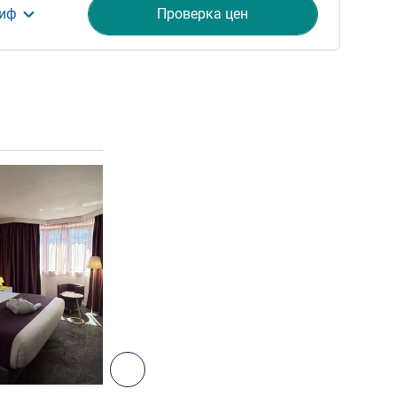
риф
Проверка цен
ия
Подробная информация
6
Далее - Номер