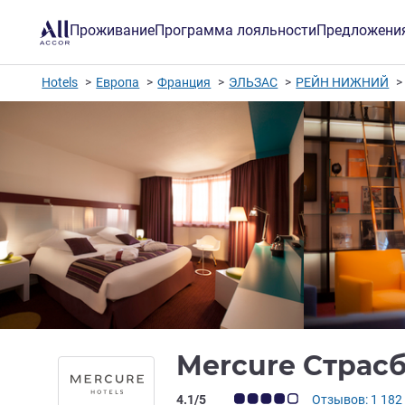
Проживание
Программа лояльности
Предложени
Hotels
Европа
Франция
ЭЛЬЗАС
РЕЙН НИЖНИЙ
Mercure Страс
Примечание: отзывы клиентов (Рейт
4.1/5
Отзывов: 1 182