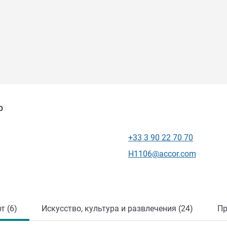
р
+33 3 90 22 70 70
Телефон
Контактный адрес электр
H1106@accor.com
т (6)
Искусство, культура и развлечения (24)
Пр