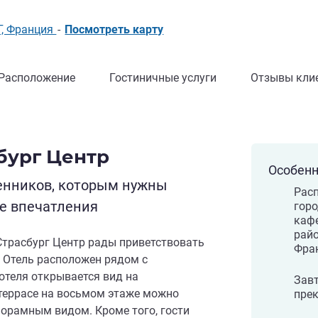
Г, Франция
-
Посмотреть карту
Расположение
Гостиничные услуги
Отзывы кли
бург Центр
Особенн
енников, которым нужны
Расп
е впечатления
горо
каф
рай
Страсбург Центр рады приветствовать
Фра
. Отель расположен рядом с
отеля открывается вид на
Завт
 террасе на восьмом этаже можно
пре
орамным видом. Кроме того, гости