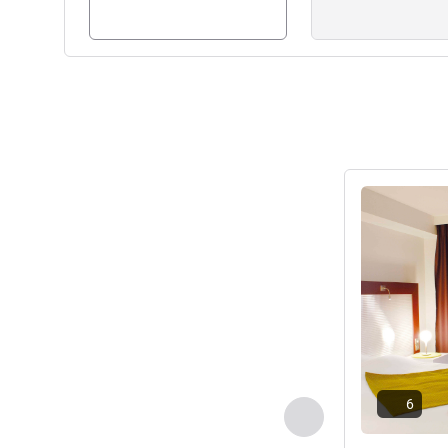
размещения и ресторанов, 
Приятного проживания!»
Michele SCHAEFFER Управл
Подробная 
6
Назад - Номер