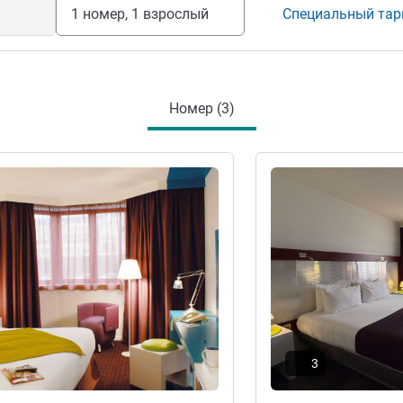
разработанной компанией Teragir.
1 номер, 1 взрослый
Специальный та
ение отелем
Номер (3)
информация
Подробная информац
3