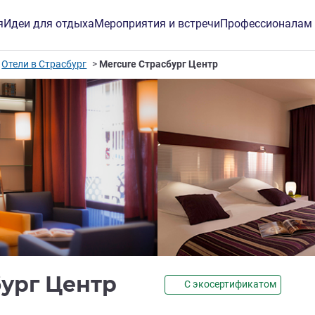
я
Идеи для отдыха
Мероприятия и встречи
Профессионалам
Отели в Страсбург
Mercure Страсбург Центр
4 звезды
бург Центр
С экосертификатом
инг ALL)