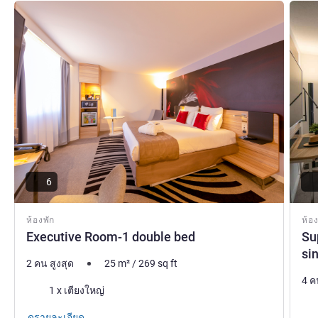
Bruno FELIX ฝ่ายบริหารโรงแรม
ดูรายละเอียด
ดูรายล
6
ห้องพัก
ห้อง
Executive Room-1 double bed
Su
si
2 คน สูงสุด
25
m²
/
269
sq ft
4 ค
เครื่องนอน
1 x เตียงใหญ่
เคร
ดูรายละเอียด