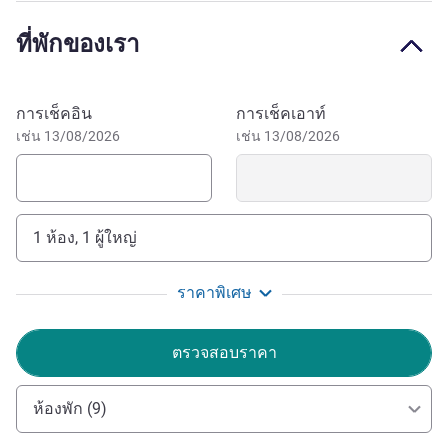
question? Our top team will help.
ที่พักของเรา
Our 180-room hotel is located in the heart of the old town,
close to Place Garibaldi, the port, the flower market and the
beach, and adjacent to the exhibition centre. To get around
จองโรงแรมนี้
การเช็คอิน
การเช็คเอาท์
easily, there is a drop-off point, parking opposite the hotel
เช่น 13/08/2026
เช่น 13/08/2026
and a tram stop 110 yds away. The airport is 20 min away
by taxi or tram. Make the most of your stay to visit Monaco
and Cannes!
1 ห้อง, 1 ผู้ใหญ่
Discover the city of Nice while reducing your environmental
impact. Travel on the no. 12 electric bus and actively
contribute to our commitment to sustainable development.
ราคาพิเศษ
Bus stops in front of the hotel.
ตรวจสอบราคา
Come and enjoy our rooftop pool out of season, and
discover our excellent new fitness center with Waterower
equipment. Winner of the Plus X Award in the Sports and
ห้องพัก (9)
Lifestyle category