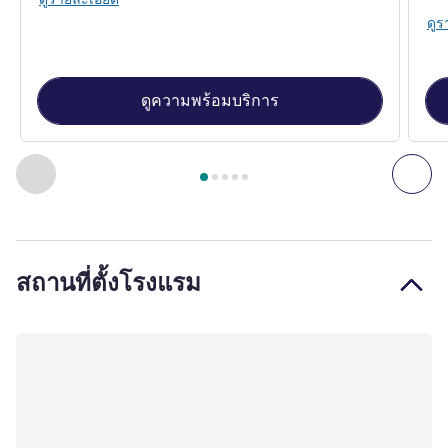
ดูร
ดูความพร้อมบริการ
หน้า
1
จาก
5
, ห้องพัก 1 : Executive Room-1 double bed , ห้องพ
ก่อนหน้า - ห้องพัก
ถัดไ
สถานที่ตั้งโรงแรม