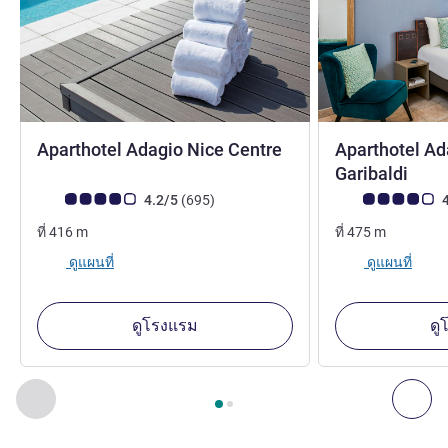
3 ดาว
Aparthotel Adagio Nice Centre
Aparthotel Ad
2 ดา
Garibaldi
คะแนนความคิดเห็นจากแขก (เรทติ้งบน ALL)
รีวิว รายการ
คะแนนความคิดเห็
4.2/5
(695
)
4
ที่
416
m
ที่
475
m
ดูแผนที่
ดูแผนที่
ดูโรงแรม
ดู
หน้า
1
จาก
2
, สถานประกอบการอื่นของเราที่อยู่ใกล้เคียง 1 :, ส
ก่อนหน้า - สถานประกอบการอื่นของเราที่อยู่ใกล้เคียง
ถัด