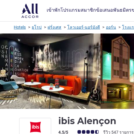
เข้าพัก
โปรแกรมสมาชิก
ข้อเสนอ
พันธมิตร
Hotels
ยุโรป
ฝรั่งเศส
โลวเออร์-นอร์มังดี
ออร์น
โรงแ
3 ด
ibis Alençon
คะแนนความคิดเห็นจากแขก (เรทติ้งบน A
4.5/5
รีวิว 547 รายการ