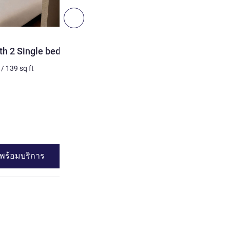
ถัดไป - ห้องพัก
ห้องพัก
h 2 Single beds
Standard Room with 1 sin
[100 cm])
/
139
sq ft
1 คน สูงสุด
9
m²
/
96
sq ft
เครื่องนอน
1 x เตียงเดี่ยว
ดูรายละเอียด
พร้อมบริการ
ดูความพร้อมบร
d Room with 2 Single beds