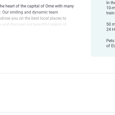
In t
the heart of the capital of Orne with many
10-m
y. Our smiling and dynamic team
train
vise you on the best local places to
50 m
me and discover our beautiful region of
24 H
 heritage and renowned gastronomy.
Pets
ersonalized service: Lucie and her entire
of E
ng you to our beautiful city in Normandy!
โรงแรม