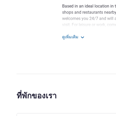
Based in an ideal location in 
shops and restaurants nearb
welcomes you 24/7 and will ad
visit. For leisure or work, co
Normandy, combining nature,
ดูเพิ่มเติม
Looking for attentive and p
ibis Alençon
team look forward to welcomi
HELENE VALLEE ฝ่ายบริหาร
ที่พักของเรา