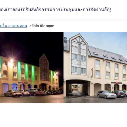
ของเรา
จองรถรับส่ง
กิจกรรม
การประชุมและการจัดงาน
อีก
รมใน อาเลนคอน
ibis Alençon
าว
LL)