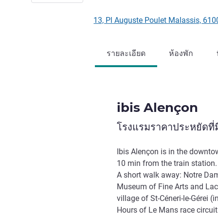
13, Pl Auguste Poulet Malassis, 61
รายละเอียด
ห้องพัก
ibis Alençon
โรงแรมราคาประหยัดที่มี
Ibis Alençon is in the downto
10 min from the train station.
A short walk away: Notre Dame
Museum of Fine Arts and Lace.
village of St-Céneri-le-Gérei 
Hours of Le Mans race circuit