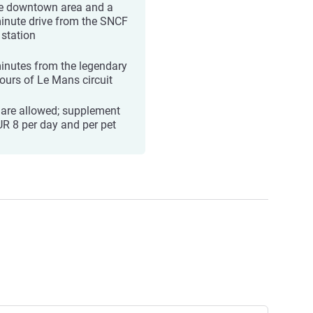
he downtown area and a
inute drive from the SNCF
 station
inutes from the legendary
ours of Le Mans circuit
 are allowed; supplement
UR 8 per day and per pet