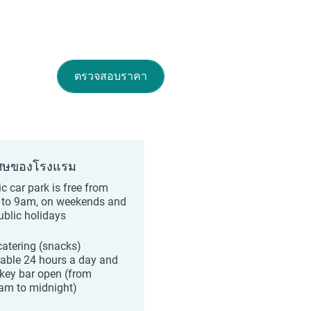
ตรวจสอบราคา
ศษของโรงแรม
c car park is free from
to 9am, on weekends and
ublic holidays
 catering (snacks)
lable 24 hours a day and
key bar open (from
am to midnight)