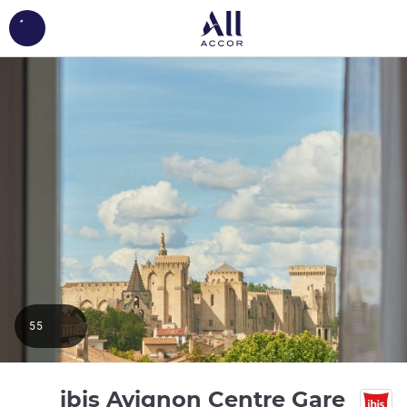
ing...
55
3 نجوم
ibis Avignon Centre Gare