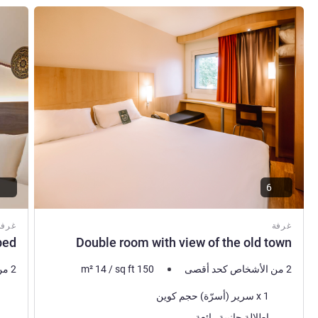
راجع التفاصيل
راجع ال
6
غرفة
غرفة
bed
Double room with view of the old town
2 من الأشخاص كحد أقصى
150
sq ft
/
14
m²
2 من الأشخاص كحد أقصى
فرش السرير
فرش 
1 x سرير (أسرّة) حجم كوين
المناظر:
إطلالة جانبية رائعة