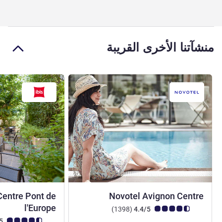
منشآتنا الأخرى القريبة
4 نجوم
Centre Pont de
Novotel Avignon Centre
3 نجوم
l'Europe
ملاحظة أراء العملاء (رأي ALL)
أراء
)
(1398
4.4/5
ملاحظة أراء العملاء (رأي
4.3/5