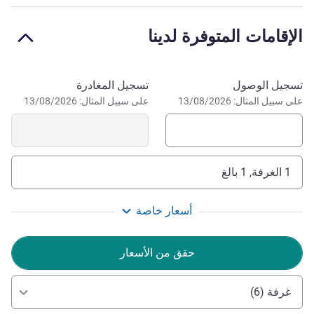
Rest: evenings only
الإقامات المتوفرة لدينا
Ideal location for visiting Avignon and surrounding region.
Some rooms have magnificent views of the Palais des
Papes.
احجز في هذا الفندق
تسجيل الوصول
تسجيل المغادرة
على سبيل المثال: 13/08/2026
على سبيل المثال: 13/08/2026
We are ready and can't wait to welcome you to
AVIGNON!
إدارة الفندق Natacha Jurvilliers
1 الغرفة, 1 بالغ
أسعار خاصة
حقق من الأسعار
غرفة (6)