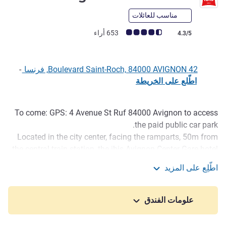
مناسب للعائلات
ملاحظة أراء العملاء (رأي ALL)
653 أراء
4.3/5
42 Boulevard Saint-Roch, 84000 AVIGNON, فرنسا
-
اطّلع على الخريطة
To come: GPS: 4 Avenue St Ruf 84000 Avignon to access
الوصف
the paid public car park.
Located in the city center, facing the ramparts, 50m from
the central train station, the ibis Avignon Center Gare hotel
is the ideal hotel for your stays with family, friends, for
اطّلِع على المزيد
work or for entertainment during the Avignon festival. .
ibis Avignon Centre Gare
The ibis Avignon Center Gare hotel is located 10 minutes
from the Palais des Papes, the Pont d'Avignon,
علومات الفندق
Breakfast: 6:30 a.m.-10 a.m.
Bar: 6 a.m.-12 a.m.