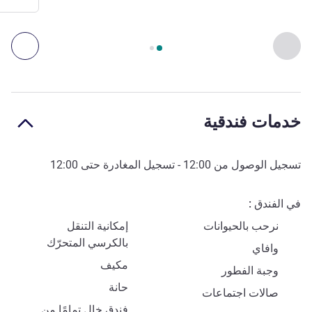
الصفحة
1
من
2
, الوصول والنقل 1 :, الوصول والنقل 2 :
السابق - الوصول والنقل
التال
خدمات فندقية
تسجيل الوصول من
12:00
- تسجيل المغادرة حتى
12:00
في الفندق
نرحب بالحيوانات
إمكانية التنقل
بالكرسي المتحرّك
وافاي
مكيف
وجبة الفطور
حانة
صالات اجتماعات
فندق خالٍ تمامًا من