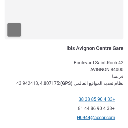
ibis Avignon Centre Gare
42 Boulevard Saint-Roch
AVIGNON
84000
فرنسا
نظام تحديد المواقع العالمي (
GPS
):
43.942413, 4.807175
+33 4 90 85 38 38
الهاتف
فاكس
+33 4 90 86 44 81
تواصل معنا عبر البريد الإلكتروني
H0944@accor.com