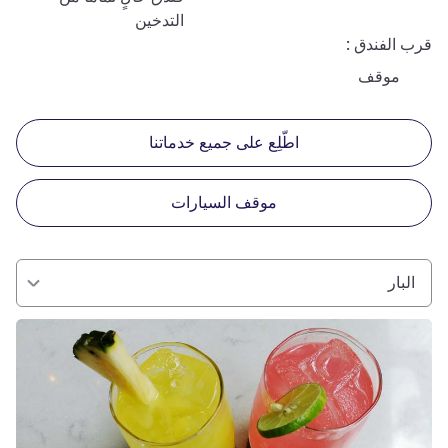
التدخين
قرب الفندق
موقف
اطّلِع على جميع خدماتنا
موقف السيارات
البار
راجع التفاصيل