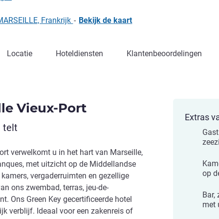
MARSEILLE, Frankrijk
-
Bekijk de kaart
Locatie
Hoteldiensten
Klantenbeoordelingen
le Vieux-Port
Extras v
telt
Gast
zeez
ort verwelkomt u in het hart van Marseille,
Kame
nques, met uitzicht op de Middellandse
op d
 kamers, vergaderruimten en gezellige
 van ons zwembad, terras, jeu-de-
Bar,
t. Ons Green Key gecertificeerde hotel
met 
jk verblijf. Ideaal voor een zakenreis of