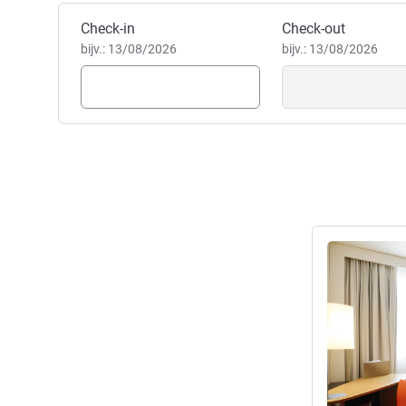
Boek dit hotel
Check-in
Check-out
bijv.: 13/08/2026
bijv.: 13/08/2026
Meer informat