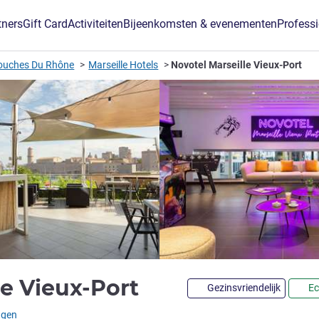
tners
Gift Card
Activiteiten
Bijeenkomsten & evenementen
Profess
ouches Du Rhône
Marseille Hotels
Novotel Marseille Vieux-Port
4 sterren
le Vieux-Port
Gezinsvriendelijk
Ec
)
ngen