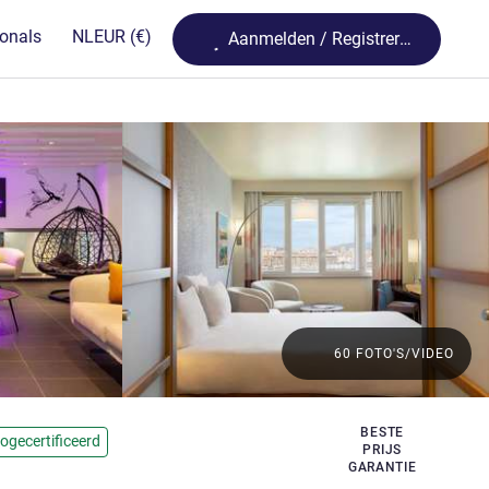
Loading...
ionals
NL
EUR
(€)
Aanmelden / Registreren
60 FOTO'S/VIDEO
BESTE
ogecertificeerd
PRIJS
GARANTIE