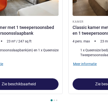
KAMER
amer met 1 tweepersoonsbed
Classic kamer me
ersoonsslaapbank
en 1 tweepersoon
23
m²
/
247
sq ft
4 pers. max
23
m
Beddengoed
oonsslaapbank(en) en 1 x Queensize
1 x Queensize bed(de
)
Tweepersoonssla
ie
Meer informatie
Zie beschikbaarheid
Zie bes
 Kamer 1 : Classic kamer met 1 tweepersoonsbed en 1 eenpers