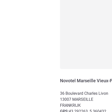
Novotel Marseille Vieux-
36 Boulevard Charles Livon
13007
MARSEILLE
FRANKRIJK
GPS
:
43.292263, 5.360432