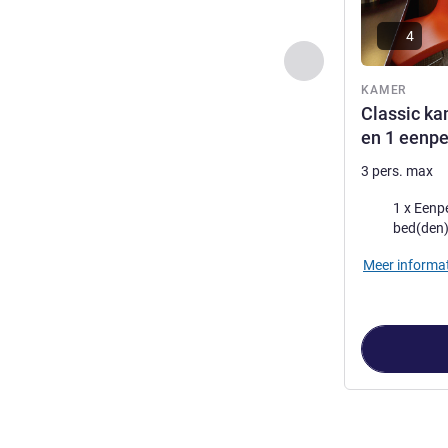
4
Vorige - Kamer
KAMER
Classic k
en 1 eenp
3 pers. max
Beddengoed
1 x Eenpers
bed(den
Meer informat
Pagina
1
van
3
,