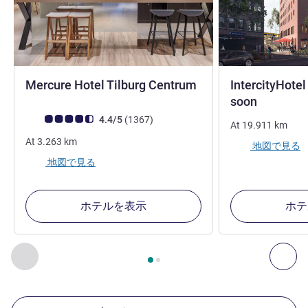
4 つ星
Mercure Hotel Tilburg Centrum
IntercityHote
4 つ星
soon
お客さまの声 (確認済みレビュー アコーホテルズ)
件のレビュー
4.4/5
(1367
)
At
19.911
km
At
3.263
km
地図で見る
地図で見る
ホテルを表示
ホテ
2
ページ中
1
ページ
, 周辺の他の施設 1 :, 周辺の他の施設 2 :,
前に戻る - 周辺の他の施設
次へ