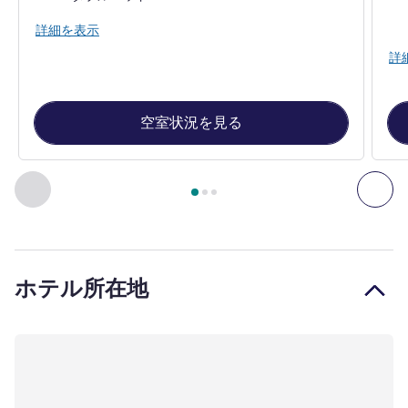
詳細を表示
詳
空室状況を見る
3
ページ中
1
ページ
, 客室 1 : Superior Room, newly renovate
前に戻る - 客室
次へ
ホテル所在地