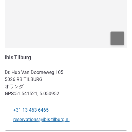
ibis Tilburg
Dr. Hub Van Doorneweg 105
5026 RB
TILBURG
オランダ
GPS
:
51.541521, 5.050952
+31 13 463 6465
電話番号
Eメール
reservations@ibis-tilburg.nl