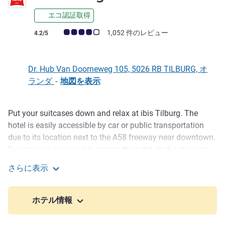
エコ認証取得
お客さまの声 (確認済みレビュー アコーホテルズ)
1,052 件のレビュー
4.2/5
Dr. Hub Van Doorneweg 105, 5026 RB TILBURG, オ
ランダ
-
地図を表示
Put your suitcases down and relax at ibis Tilburg. The
説明
hotel is easily accessible by car or public transportation
due to its location next to the A58 freeway near downtown.
Free parking is available next to the hotel. In the morning,
enjoy the extensive breakfast buffet served from 6.30 to
さらに表示
10.00 am. If you fancy a day out, visit one of the nearby
ibis Tilburg
amusement parks: de Efteling and Beekse Bergen.
ホテル情報
The hotel is located near downtown, but is also close to
tourist attractions like de Efteling, Beekse Bergen and