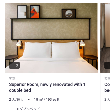
詳細を表示
詳細
3
客室
客
Superior Room, newly renovated with 1
Co
double bed
be
2 人/最大
18
m²
/
193
sq ft
2 
寝具
寝
x ダブルベッド