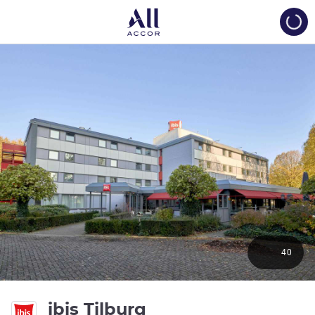
Load
40
3 つ星
ibis Tilburg