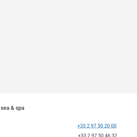
 sea & spa
+33 2 97 50 20 00
Téléphone
Fax
+33 2 97 50 46 32