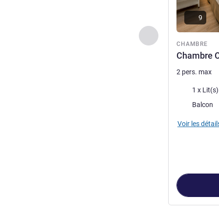
9
Précédent - Chamb
CHAMBRE
Chambre Cl
2 pers. max
Literie
1 x Lit(s
Assets :
Balcon
Voir les détail
Page
1
sur
3
, Ch