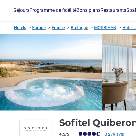
Séjours
Programme de fidélité
Bons plans
Restaurants
Spa
Hôtels
Europe
France
Bretagne
MORBIHAN
Hôtels
Sofitel Quibero
Note Avis clients (Note ALL)
4.5/5
3 279 avis