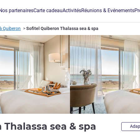
Nos partenaires
Carte cadeau
Activités
Réunions & Evénements
Pr
 à Quiberon
Sofitel Quiberon Thalassa sea & spa
5 étoiles
n Thalassa sea & spa
Adap