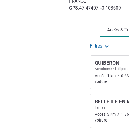
FRANCE
GPS
:
47.47407, -3.103509
Accès et transports
Accès & Tr
Filtres
QUIBERON
Aérodrome / Héliport
Accès:
1
km
/
0.63
voiture
BELLE ILE EN
Ferries
Accès:
3
km
/
1.86
voiture