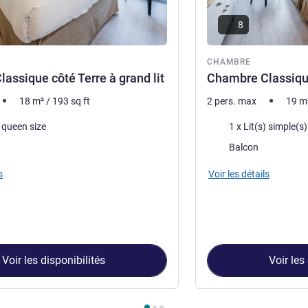
8
re
CHAMBRE
assique côté Terre à grand lit
Chambre Classique
18
m²
/
193
sq ft
2 pers. max
19
m
Literie
) queen size
1 x Lit(s) simple(s)
Assets :
Balcon
s
Voir les détails
Voir les disponibilités
Voir les
ambre 1 : Chambre Classique côté Terre à grand lit , Chambre 2 