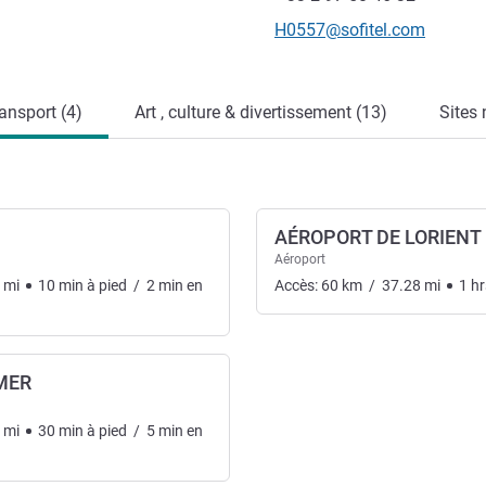
Email de contact
H0557@sofitel.com
ansport (4)
Art , culture & divertissement (13)
Sites 
AÉROPORT DE LORIENT
Aéroport
mi
10
min
à pied
/
2
min
en
Accès:
60
km
/
37.28
mi
1
hr
 MER
mi
30
min
à pied
/
5
min
en