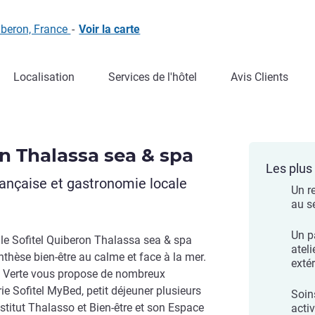
iberon, France
-
Voir la carte
Localisation
Services de l'hôtel
Avis Clients
n Thalassa sea & spa
Les plus 
française et gastronomie locale
Un re
au s
Un p
, le Sofitel Quiberon Thalassa sea & spa
ateli
enthèse bien-être au calme et face à la mer.
extér
lef Verte vous propose de nombreux
ie Sofitel MyBed, petit déjeuner plusieurs
Soin
nstitut Thalasso et Bien-être et son Espace
acti