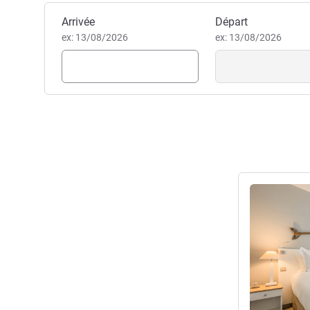
abrite un océan d'expertises 
Réserver cet hôtel
Arrivée
nature environnante pour un s
Départ
ex: 13/08/2026
Anne Sophie Gali, Direction d
ex: 13/08/2026
Voir les détail