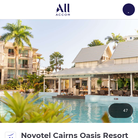
Load
47
4,
Novotel Cairns Oasis Resort