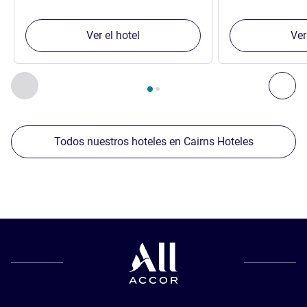
Ver el hotel
Ver
Página
1
de
2
, Nuestros establecimientos cercanos 1 :, Nuest
Anterior - Nuestros establecimientos cercanos
Sig
Todos nuestros hoteles en Cairns Hoteles