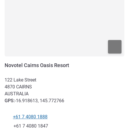
Novotel Cairns Oasis Resort
122 Lake Street
4870
CAIRNS
AUSTRALIA
GPS
:
-16.918613, 145.772766
+61 7 4080 1888
Teléfono
Fax
+61 7 4080 1847