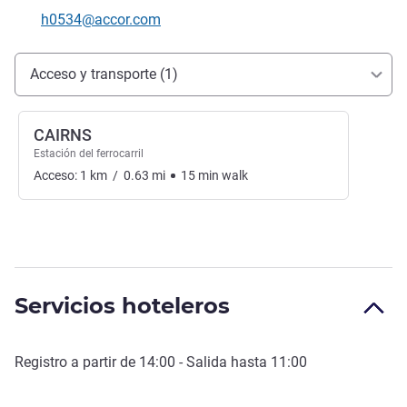
Correo electrónico de contacto
h0534@accor.com
Acceso y transporte
Acceso y transporte (1)
CAIRNS
Estación del ferrocarril
Acceso:
1
km
/
0.63
mi
15
min
walk
Servicios hoteleros
Registro a partir de
14:00
- Salida hasta
11:00