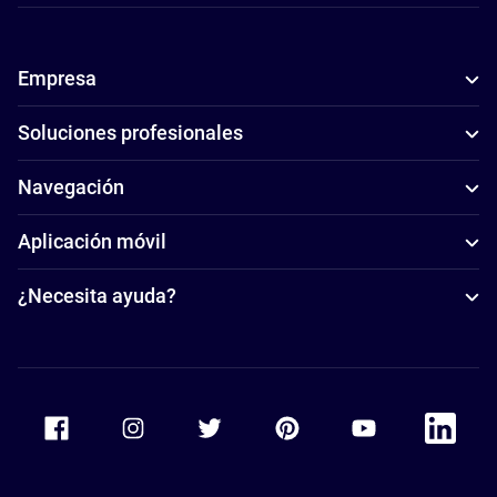
Empresa
Soluciones profesionales
Navegación
Aplicación móvil
¿Necesita ayuda?
Accor Facebook
Accor Instagram
Accor Twitter
Accor Pinterest
Accor Youtube
Accor Li