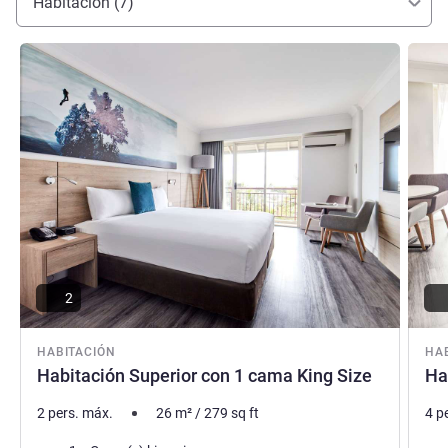
Habitación (7)
Más información
Más i
2
HABITACIÓN
HA
Habitación Superior con 1 cama King Size
Ha
2 pers. máx.
26
m²
/
279
sq ft
4 p
Ropa de cama
Rop