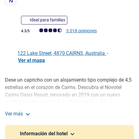
Ideal para familias
Nota de clientes de Avis (Clasificación de ALL)
3.018 opiniones
4.3/5
122 Lake Street, 4870 CAIRNS, Australia
-
Ver el mapa
Dese un capricho con un alojamiento tipo complejo de 4,5
Descripción
estrellas en el corazón de Cairns. Descubra el Novotel
Cairns Oasis Resort, renovado en 2019 con un nuevo
vestíbulo, restaurante y bar, habitaciones y zonas
comunes. Este excelente complejo familiar ofrece un fin de
Ver más
semana o unas vacaciones repletos de diversión. Tenemos
Novotel Cairns Oasis Resort
el único bar dentro de una piscina de Cairns.
Información del hotel
Escape to paradise at Novotel Cairns Oasis Resort! Enjoy