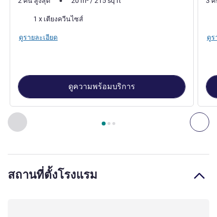
2 คน สูงสุด
20
m²
/
215
sq ft
3 ค
เครื่องนอน
เคร
1 x เตียงควีนไซส์
ดูรายละเอียด
ดูร
ดูความพร้อมบริการ
หน้า
1
จาก
3
, ห้องพัก 1 : "City Business" room , ห้องพัก 2 : S
ก่อนหน้า - ห้องพัก
ถัดไ
สถานที่ตั้งโรงแรม