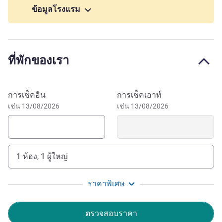
ข้อมูลโรงแรม
Our 13 modular meeting rooms for up to 230 people are
fully equipped for your seminars in the Grand Arénas
quarter. Children have their own play cabin with table
football, books and board games. Adults can meet in the
ที่พักของเรา
bar or the large lobby before their flight or after a day's
sightseeing. Take a tram along the Bay of Angels for the
dazzling streets of Old Nice and its famous Cours Saleya.
จองโรงแรมนี้
การเช็คอิน
การเช็คเอาท์
Opposite the airport by exit 50, A8, near Nice-Saint-
เช่น 13/08/2026
เช่น 13/08/2026
Augustin station. Tram 3 for Nikaïa Palace and Allianz
Riviera stadium. Line 2 for historic Nice. I hr to the pistes,
30 mins Monaco, 45 Ventimiglia.
1 ห้อง, 1 ผู้ใหญ่
Welcome to Novotel in the Arénas business center, next
to the Promenade des Anglais. Relax and enjoy your stay
ราคาพิเศษ
in a warm, welcoming atmosphere. The French Riviera is
ready and waiting.
ตรวจสอบราคา
David BOUSSELET ฝ่ายบริหารโรงแรม