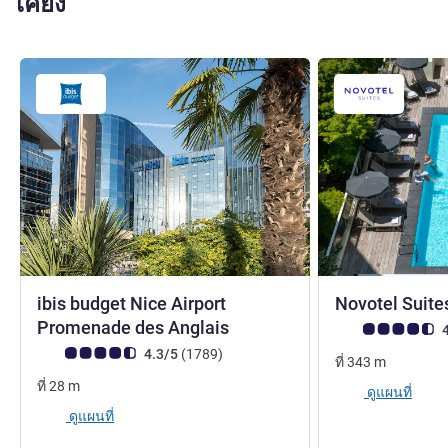
เคียง
ibis budget Nice Airport
Novotel Suite
2 ดาว
Promenade des Anglais
คะแนนความคิดเห็
4
คะแนนความคิดเห็นจากแขก (เรทติ้งบน ALL)
รีวิว รายการ
4.3/5
(1789
)
ที่
343
m
ที่
28
m
ดูแผนที่
ดูแผนที่