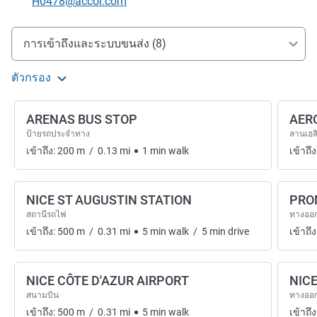
อีเมลติดต่อ
H0478@accor.com
การเข้าถึงและการเดินทาง
การเข้าถึงและระบบขนส่ง (8)
ตัวกรอง
ARENAS BUS STOP
AER
ป้ายรถประจำทาง
ลานเฮล
เข้าถึง:
200
m
/
0.13
mi
1
min
walk
เข้าถึง
NICE ST AUGUSTIN STATION
PRO
สถานีรถไฟ
ทางออ
เข้าถึง:
500
m
/
0.31
mi
5
min
walk
/
5
min
drive
เข้าถึง
NICE CÔTE D'AZUR AIRPORT
NIC
สนามบิน
ทางออ
เข้าถึง:
500
m
/
0.31
mi
5
min
walk
เข้าถึง