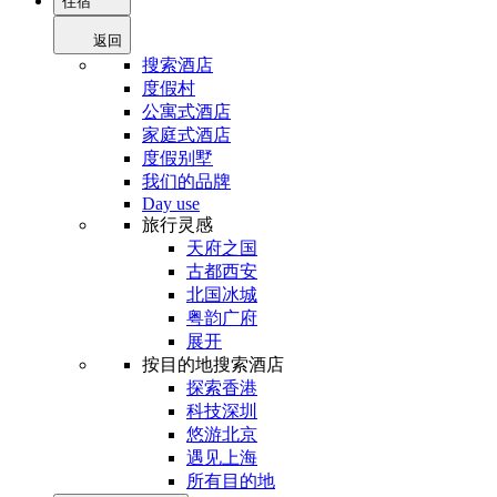
住宿
返回
搜索酒店
度假村
公寓式酒店
家庭式酒店
度假别墅
我们的品牌
Day use
旅行灵感
天府之国
古都西安
北国冰城
粤韵广府
展开
按目的地搜索酒店
探索香港
科技深圳
悠游北京
遇见上海
所有目的地