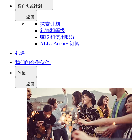
客户忠诚计划
返回
探索计划
礼遇和等级
赚取和使用积分
ALL - Accor+ 订阅
礼遇
我们的合作伙伴
体验
返回