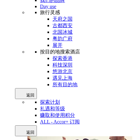
我们的品牌
Day use
旅行灵感
天府之国
古都西安
北国冰城
粤韵广府
展开
按目的地搜索酒店
探索香港
科技深圳
悠游北京
遇见上海
所有目的地
返回
探索计划
礼遇和等级
赚取和使用积分
ALL - Accor+ 订阅
返回