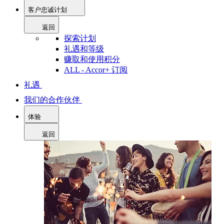
客户忠诚计划
返回
探索计划
礼遇和等级
赚取和使用积分
ALL - Accor+ 订阅
礼遇
我们的合作伙伴
体验
返回