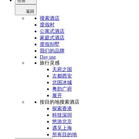
住宿
返回
搜索酒店
度假村
公寓式酒店
家庭式酒店
度假别墅
我们的品牌
Day use
旅行灵感
天府之国
古都西安
北国冰城
粤韵广府
展开
按目的地搜索酒店
探索香港
科技深圳
悠游北京
遇见上海
所有目的地