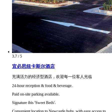
3.7 / 5
宜必思纽卡斯尔酒店
充满活力的经济型酒店，欢迎每一位客人光临
24-hour reception & food & beverage.
Paid on-site parking available.
Signature ibis 'Sweet Beds'.
Convenient location to Newcastle hubs, with easy access to