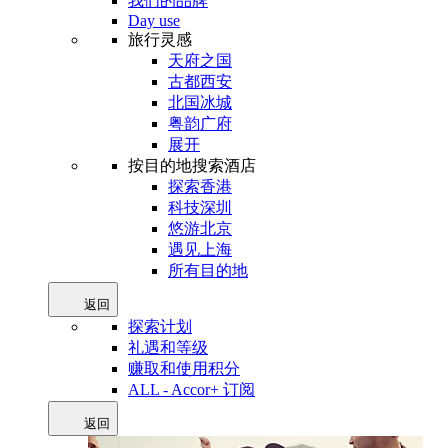
我们的品牌
Day use
旅行灵感
天府之国
古都西安
北国冰城
粤韵广府
展开
按目的地搜索酒店
探索香港
科技深圳
悠游北京
遇见上海
所有目的地
返回
探索计划
礼遇和等级
赚取和使用积分
ALL - Accor+ 订阅
返回