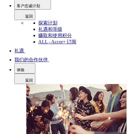
客户忠诚计划
返回
探索计划
礼遇和等级
赚取和使用积分
ALL - Accor+ 订阅
礼遇
我们的合作伙伴
体验
返回