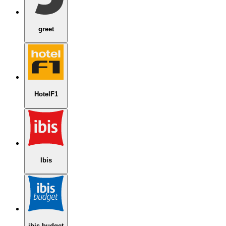
greet
HotelF1
Ibis
ibis budget