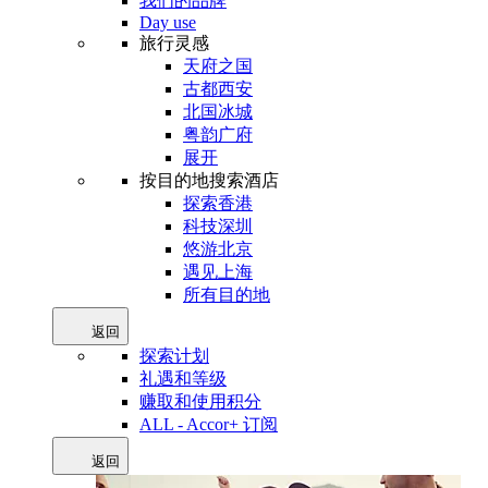
我们的品牌
Day use
旅行灵感
天府之国
古都西安
北国冰城
粤韵广府
展开
按目的地搜索酒店
探索香港
科技深圳
悠游北京
遇见上海
所有目的地
返回
探索计划
礼遇和等级
赚取和使用积分
ALL - Accor+ 订阅
返回