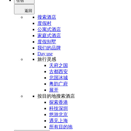
住宿
返回
搜索酒店
度假村
公寓式酒店
家庭式酒店
度假别墅
我们的品牌
Day use
旅行灵感
天府之国
古都西安
北国冰城
粤韵广府
展开
按目的地搜索酒店
探索香港
科技深圳
悠游北京
遇见上海
所有目的地