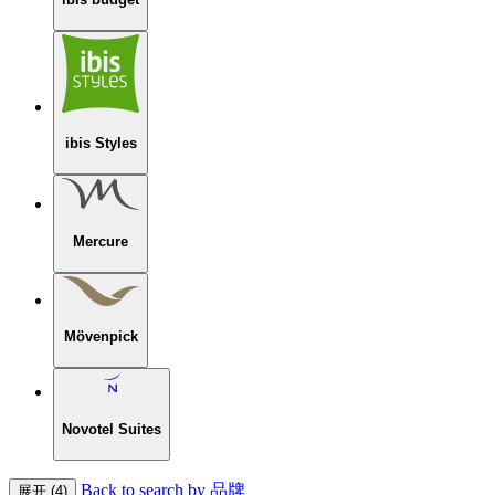
ibis Styles
Mercure
Mövenpick
Novotel Suites
Back to search by 品牌
展开 (4)