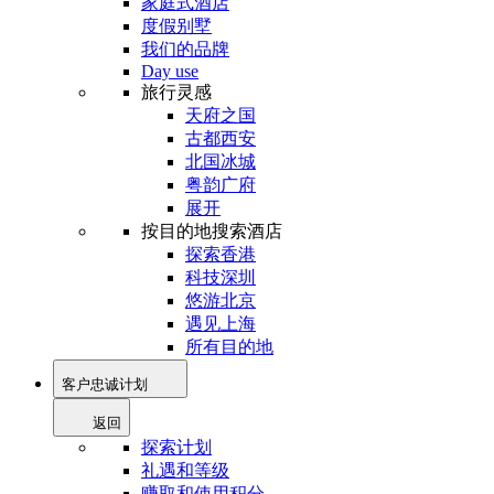
家庭式酒店
度假别墅
我们的品牌
Day use
旅行灵感
天府之国
古都西安
北国冰城
粤韵广府
展开
按目的地搜索酒店
探索香港
科技深圳
悠游北京
遇见上海
所有目的地
客户忠诚计划
返回
探索计划
礼遇和等级
赚取和使用积分