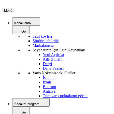
Menü
Konaklama
Geri
Tatil köyleri
Sürdürülebilirlik
Markalarımız
Seyahatiniz İçin Esin Kaynaklari
Yeni Açılışlar
Aile tatilleri
Dergi
Daha Fazlası
Variş Noktanizdaki Oteller
İstanbul
İzmir
Bodrum
Antalya
Tüm varış noktalarını görün
Sadakat programı
Geri