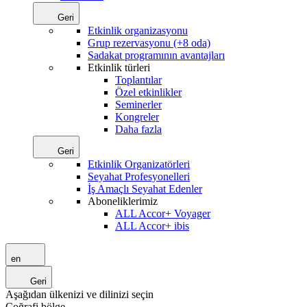
Geri
Etkinlik organizasyonu
Grup rezervasyonu (+8 oda)
Sadakat programının avantajları
Etkinlik türleri
Toplantılar
Özel etkinlikler
Seminerler
Kongreler
Daha fazla
Geri
Etkinlik Organizatörleri
Seyahat Profesyonelleri
İş Amaçlı Seyahat Edenler
Aboneliklerimiz
ALL Accor+ Voyager
ALL Accor+ ibis
en
Geri
Aşağıdan ülkenizi ve dilinizi seçin
Coğrafi bölge