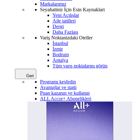
Markalarımız
Seyahatiniz İçin Esin Kaynaklari
Yeni Açılışlar
Aile tatilleri
Dergi
Daha Fazlası
Variş Noktanizdaki Oteller
İstanbul
İzmir
Bodrum
Antalya
Tüm varış noktalarını görün
Geri
Programı keşfedin
Avantajlar ve statü
Puan kazanın ve kullanın
ALL Accor+ Abonelikleri