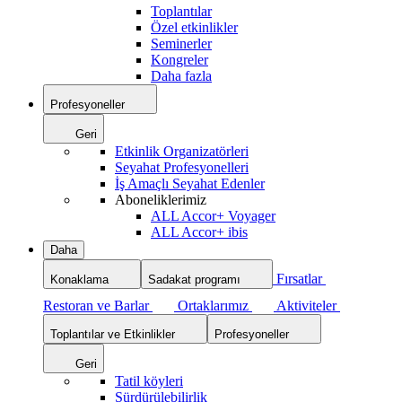
Toplantılar
Özel etkinlikler
Seminerler
Kongreler
Daha fazla
Profesyoneller
Geri
Etkinlik Organizatörleri
Seyahat Profesyonelleri
İş Amaçlı Seyahat Edenler
Aboneliklerimiz
ALL Accor+ Voyager
ALL Accor+ ibis
Daha
Fırsatlar
Konaklama
Sadakat programı
Restoran ve Barlar
Ortaklarımız
Aktiviteler
Toplantılar ve Etkinlikler
Profesyoneller
Geri
Tatil köyleri
Sürdürülebilirlik