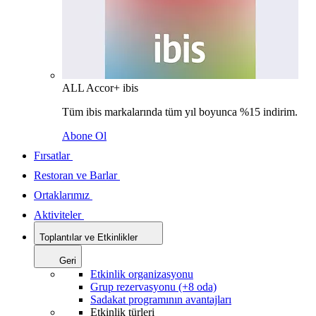
ALL Accor+ ibis
Tüm ibis markalarında tüm yıl boyunca %15 indirim.
Abone Ol
Fırsatlar
Restoran ve Barlar
Ortaklarımız
Aktiviteler
Toplantılar ve Etkinlikler
Geri
Etkinlik organizasyonu
Grup rezervasyonu (+8 oda)
Sadakat programının avantajları
Etkinlik türleri