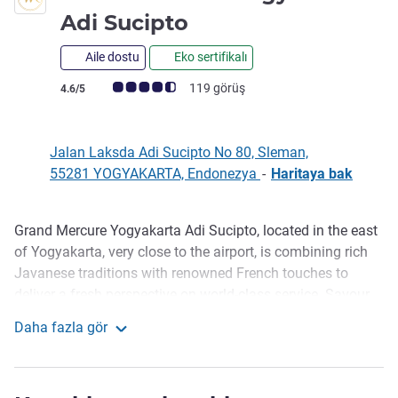
5 yıldız
Adi Sucipto
Aile dostu
Eko sertifikalı
Avis müşterileri puanı (ALL Puanlama)
119 görüş
4.6/5
Jalan Laksda Adi Sucipto No 80, Sleman,
55281 YOGYAKARTA, Endonezya
-
Haritaya bak
Grand Mercure Yogyakarta Adi Sucipto, located in the east
Açıklama
of Yogyakarta, very close to the airport, is combining rich
Javanese traditions with renowned French touches to
deliver a fresh perspective on world-class service. Savour
enticing flavours of foods in our restaurant. Relax with
Daha fazla gör
unlimited tapas & exotic drinks in our lounge. Enjoy the
Grand Mercure Yogyakarta Adi Sucipto
beautiful sunset view from our large outdoor pool. We
provide reliable WiFi connection to fulfill the essential