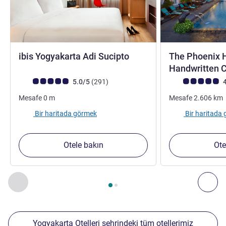
3 yıldız
ibis Yogyakarta Adi Sucipto
The Phoenix H
Handwritten C
Avis müşterileri puanı (ALL Puanlama)
görüş
Avis müşterileri 
5.0/5
(291
)
4
Mesafe
0
m
Mesafe
2.606
km
Bir haritada görmek
Bir haritada
Otele bakın
Ote
Sayfa
1
/
2
, Yakınlardaki diğer tesislerimiz 1 :, Yakınlardaki diğ
Önceki - Yakınlardaki diğer tesislerimiz
Sonr
Yogyakarta Otelleri şehrindeki tüm otellerimiz