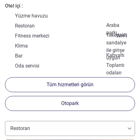
Otel içi
Yüzme havuzu
Araba
Restoran
parkı
Tekerlekli
Fitness merkezi
Wi-Fi
sandalye
Klima
ile girişe
Kahvaltı
Bar
uygun
Toplantı
Oda servisi
odaları
Tüm hizmetleri görün
Otopark
Restoran