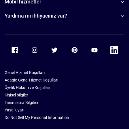
Mobil hizmetler
Yardıma mı ihtiyacınız var?
Accor Facebook
Accor Instagram
Accor Twitter
Accor Pinterest
Accor Youtube
Accor Li
Genel Hizmet Koşullari
Adagio Genel Hizmet Koşullari
Üyelik Hüküm ve Koşulları
Kişisel bilgiler
Tanımlama Bilgileri
Yasal uyarı
Do Not Sell My Personal Information