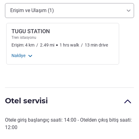
Erişim ve ulaşım
Erişim ve Ulaşım (1)
TUGU STATION
Tren istasyonu
Erişim:
4
km
/
2.49
mi
1
hrs
walk
/
13
min
drive
Nakliye
Otel servisi
Otele giriş başlangıç saati:
14:00
- Otelden çıkış bitiş saati:
12:00