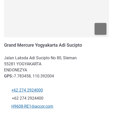
Grand Mercure Yogyakarta Adi Sucipto
Jalan Laksda Adi Sucipto No 80, Sleman
55281
YOGYAKARTA
ENDONEZYA
GPS
:
-7.783458, 110.392004
+62 274 2924000
Telefon
Faks
+62 274 2924400
İletişim için e-posta
H9608-RE1@accor.com