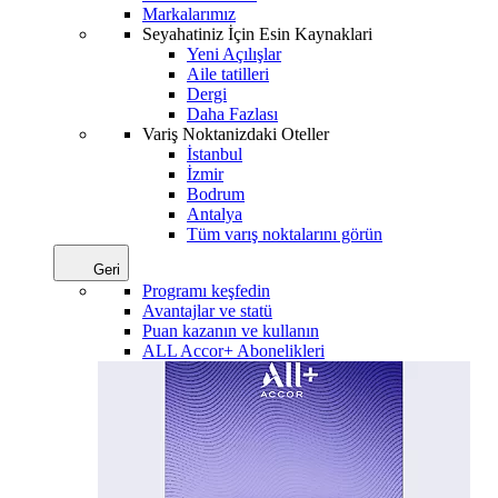
Markalarımız
Seyahatiniz İçin Esin Kaynaklari
Yeni Açılışlar
Aile tatilleri
Dergi
Daha Fazlası
Variş Noktanizdaki Oteller
İstanbul
İzmir
Bodrum
Antalya
Tüm varış noktalarını görün
Geri
Programı keşfedin
Avantajlar ve statü
Puan kazanın ve kullanın
ALL Accor+ Abonelikleri