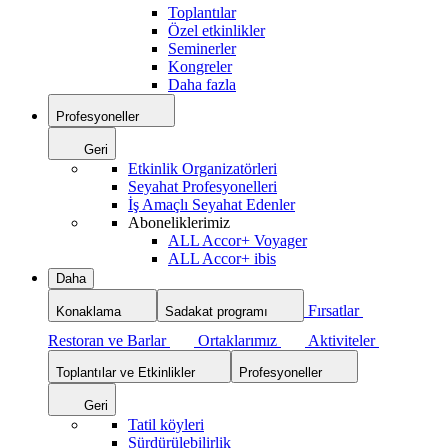
Toplantılar
Özel etkinlikler
Seminerler
Kongreler
Daha fazla
Profesyoneller
Geri
Etkinlik Organizatörleri
Seyahat Profesyonelleri
İş Amaçlı Seyahat Edenler
Aboneliklerimiz
ALL Accor+ Voyager
ALL Accor+ ibis
Daha
Fırsatlar
Konaklama
Sadakat programı
Restoran ve Barlar
Ortaklarımız
Aktiviteler
Toplantılar ve Etkinlikler
Profesyoneller
Geri
Tatil köyleri
Sürdürülebilirlik