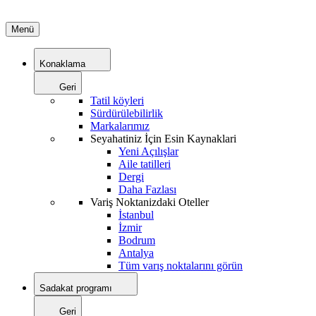
Menü
Konaklama
Geri
Tatil köyleri
Sürdürülebilirlik
Markalarımız
Seyahatiniz İçin Esin Kaynaklari
Yeni Açılışlar
Aile tatilleri
Dergi
Daha Fazlası
Variş Noktanizdaki Oteller
İstanbul
İzmir
Bodrum
Antalya
Tüm varış noktalarını görün
Sadakat programı
Geri