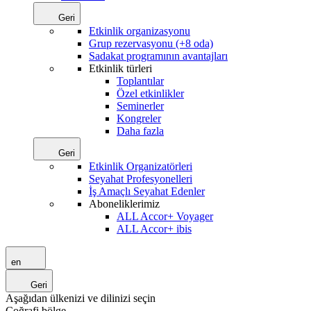
Geri
Etkinlik organizasyonu
Grup rezervasyonu (+8 oda)
Sadakat programının avantajları
Etkinlik türleri
Toplantılar
Özel etkinlikler
Seminerler
Kongreler
Daha fazla
Geri
Etkinlik Organizatörleri
Seyahat Profesyonelleri
İş Amaçlı Seyahat Edenler
Aboneliklerimiz
ALL Accor+ Voyager
ALL Accor+ ibis
en
Geri
Aşağıdan ülkenizi ve dilinizi seçin
Coğrafi bölge