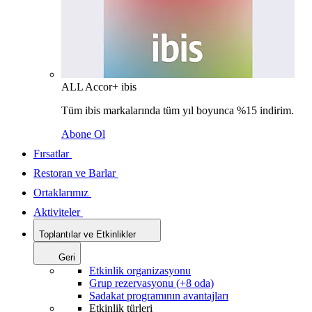
ALL Accor+ ibis
Tüm ibis markalarında tüm yıl boyunca %15 indirim.
Abone Ol
Fırsatlar
Restoran ve Barlar
Ortaklarımız
Aktiviteler
Toplantılar ve Etkinlikler
Geri
Etkinlik organizasyonu
Grup rezervasyonu (+8 oda)
Sadakat programının avantajları
Etkinlik türleri