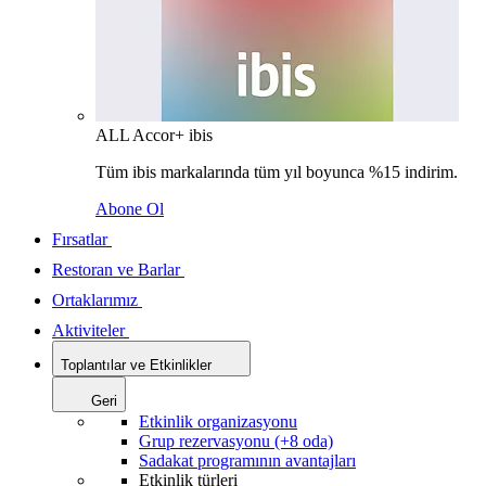
ALL Accor+ ibis
Tüm ibis markalarında tüm yıl boyunca %15 indirim.
Abone Ol
Fırsatlar
Restoran ve Barlar
Ortaklarımız
Aktiviteler
Toplantılar ve Etkinlikler
Geri
Etkinlik organizasyonu
Grup rezervasyonu (+8 oda)
Sadakat programının avantajları
Etkinlik türleri