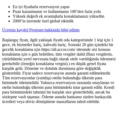
En iyi fiyatlarla rezervasyon yapın
Puan kazanmanın ve kullanmanın 100’den fazla yolu
Yüksek değerli ek avantajlarla konaklamanızı yükseltin
2000’in üzerinde özel global etkinlik
Ücretsiz kaydol
Program hakkında bilgi edinin
Başlangıç fiyatı, ilgili yaklaşık fiyatlı oda kategorisinde 1 kişi için 1
gece, ek hizmetler hariç, kahvaltı hariç. Sonraki 20 gün içindeki bir
gecelik konaklama için https://all.accor.com/ sitesinde söz konusu
konaklama için o gün belirtilen, tüm vergiler dahil (Bazı vergilerin,
yürürlükteki yerel mevzuata bağlı olarak otele varıldığında ödenmesi
gerekebilir (örneğin konaklama vergisi).) en düşük genel fiyata
karşılık gelir. Döneme ve doluluk durumuna göre değişiklik
gösterebilir. Fiyat sadece rezervasyon anında garanti edilmektedir.
Tüm rezervasyonlar (yurtdışı) otelin bulunduğu ülkenin para
biriminde ödenmelidir. Yalnızca rezervasyon sırasında onaylanan ve
otelin bulunduğu ülkenin para birimindeki tutar garanti edilir. Kendi
para biriminizdeki tahmini bir karşılık size gösterilebilir, ancak bu
sözleşme vasfı taşımaz. Ödeme anında bankanız sizden bankacılık
ücretleri veya döviz dönüştürme masraflarını tahsil edebilir.