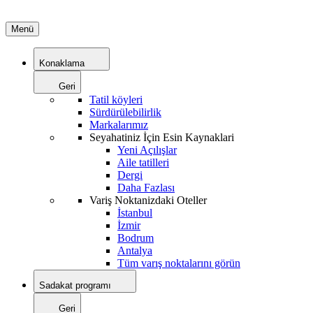
Menü
Konaklama
Geri
Tatil köyleri
Sürdürülebilirlik
Markalarımız
Seyahatiniz İçin Esin Kaynaklari
Yeni Açılışlar
Aile tatilleri
Dergi
Daha Fazlası
Variş Noktanizdaki Oteller
İstanbul
İzmir
Bodrum
Antalya
Tüm varış noktalarını görün
Sadakat programı
Geri