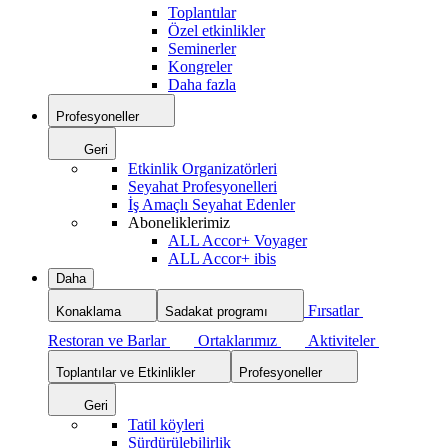
Toplantılar
Özel etkinlikler
Seminerler
Kongreler
Daha fazla
Profesyoneller
Geri
Etkinlik Organizatörleri
Seyahat Profesyonelleri
İş Amaçlı Seyahat Edenler
Aboneliklerimiz
ALL Accor+ Voyager
ALL Accor+ ibis
Daha
Fırsatlar
Konaklama
Sadakat programı
Restoran ve Barlar
Ortaklarımız
Aktiviteler
Toplantılar ve Etkinlikler
Profesyoneller
Geri
Tatil köyleri
Sürdürülebilirlik