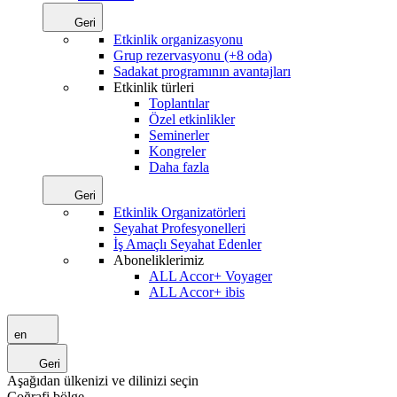
Geri
Etkinlik organizasyonu
Grup rezervasyonu (+8 oda)
Sadakat programının avantajları
Etkinlik türleri
Toplantılar
Özel etkinlikler
Seminerler
Kongreler
Daha fazla
Geri
Etkinlik Organizatörleri
Seyahat Profesyonelleri
İş Amaçlı Seyahat Edenler
Aboneliklerimiz
ALL Accor+ Voyager
ALL Accor+ ibis
en
Geri
Aşağıdan ülkenizi ve dilinizi seçin
Coğrafi bölge