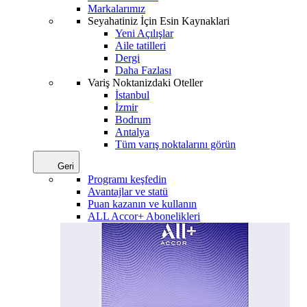
Markalarımız
Seyahatiniz İçin Esin Kaynaklari
Yeni Açılışlar
Aile tatilleri
Dergi
Daha Fazlası
Variş Noktanizdaki Oteller
İstanbul
İzmir
Bodrum
Antalya
Tüm varış noktalarını görün
Geri
Programı keşfedin
Avantajlar ve statü
Puan kazanın ve kullanın
ALL Accor+ Abonelikleri