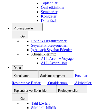
Toplantılar
Özel etkinlikler
Seminerler
Kongreler
Daha fazla
Profesyoneller
Geri
Etkinlik Organizatörleri
Seyahat Profesyonelleri
İş Amaçlı Seyahat Edenler
Aboneliklerimiz
ALL Accor+ Voyager
ALL Accor+ ibis
Daha
Fırsatlar
Konaklama
Sadakat programı
Restoran ve Barlar
Ortaklarımız
Aktiviteler
Toplantılar ve Etkinlikler
Profesyoneller
Geri
Tatil köyleri
Sürdürülebilirlik