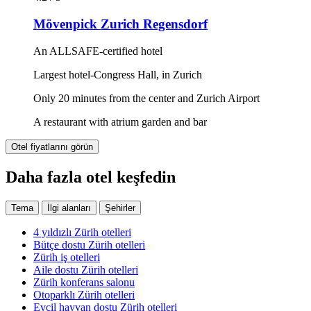
Mövenpick Zurich Regensdorf
An ALLSAFE-certified hotel
Largest hotel-Congress Hall, in Zurich
Only 20 minutes from the center and Zurich Airport
A restaurant with atrium garden and bar
Otel fiyatlarını görün
Daha fazla otel keşfedin
Tema
İlgi alanları
Şehirler
4 yıldızlı Zürih otelleri
Bütçe dostu Zürih otelleri
Zürih iş otelleri
Aile dostu Zürih otelleri
Zürih konferans salonu
Otoparklı Zürih otelleri
Evcil hayvan dostu Zürih otelleri