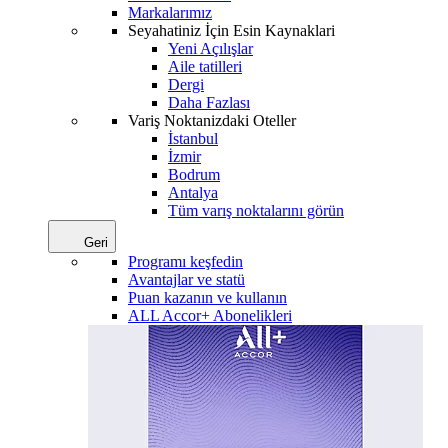
Markalarımız
Seyahatiniz İçin Esin Kaynaklari
Yeni Açılışlar
Aile tatilleri
Dergi
Daha Fazlası
Variş Noktanizdaki Oteller
İstanbul
İzmir
Bodrum
Antalya
Tüm varış noktalarını görün
Geri
Programı keşfedin
Avantajlar ve statü
Puan kazanın ve kullanın
ALL Accor+ Abonelikleri