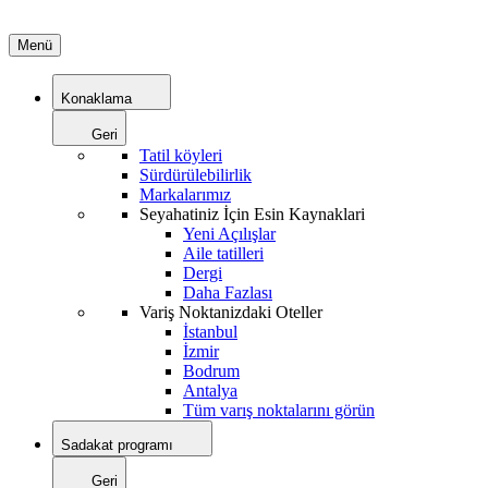
Menü
Konaklama
Geri
Tatil köyleri
Sürdürülebilirlik
Markalarımız
Seyahatiniz İçin Esin Kaynaklari
Yeni Açılışlar
Aile tatilleri
Dergi
Daha Fazlası
Variş Noktanizdaki Oteller
İstanbul
İzmir
Bodrum
Antalya
Tüm varış noktalarını görün
Sadakat programı
Geri