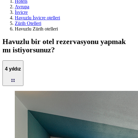
Hotels
Avrupa
İsviçre
Havuzlu İsviçre otelleri
Zürih Otelleri
Havuzlu Zürih otelleri
Havuzlu bir otel rezervasyonu yapmak
mı istiyorsunuz?
4 yıldız