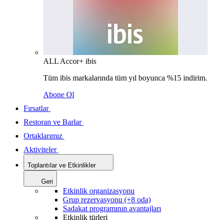
ALL Accor+ ibis
Tüm ibis markalarında tüm yıl boyunca %15 indirim.
Abone Ol
Fırsatlar
Restoran ve Barlar
Ortaklarımız
Aktiviteler
Toplantılar ve Etkinlikler
Geri
Etkinlik organizasyonu
Grup rezervasyonu (+8 oda)
Sadakat programının avantajları
Etkinlik türleri