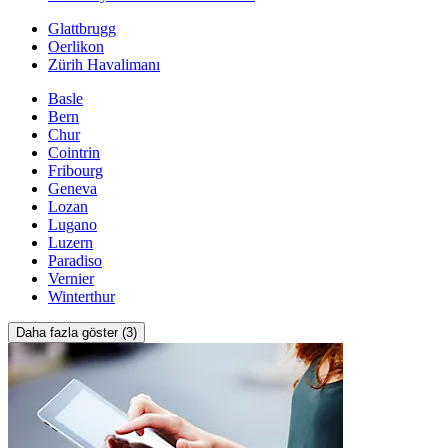
Glattbrugg
Oerlikon
Zürih Havalimanı
Basle
Bern
Chur
Cointrin
Fribourg
Geneva
Lozan
Lugano
Luzern
Paradiso
Vernier
Winterthur
Daha fazla göster (3)