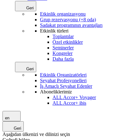
Geri
Etkinlik organizasyonu
Grup rezervasyonu (+8 oda)
Sadakat programının avantajları
Etkinlik türleri
Toplantılar
Özel etkinlikler
Seminerler
Kongreler
Daha fazla
Geri
Etkinlik Organizatörleri
Seyahat Profesyonelleri
İş Amaçlı Seyahat Edenler
Aboneliklerimiz
ALL Accor+ Voyager
ALL Accor+ ibis
en
Geri
Aşağıdan ülkenizi ve dilinizi seçin
Coğrafi bölge