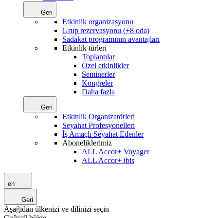
Geri
Etkinlik organizasyonu
Grup rezervasyonu (+8 oda)
Sadakat programının avantajları
Etkinlik türleri
Toplantılar
Özel etkinlikler
Seminerler
Kongreler
Daha fazla
Geri
Etkinlik Organizatörleri
Seyahat Profesyonelleri
İş Amaçlı Seyahat Edenler
Aboneliklerimiz
ALL Accor+ Voyager
ALL Accor+ ibis
en
Geri
Aşağıdan ülkenizi ve dilinizi seçin
Coğrafi bölge