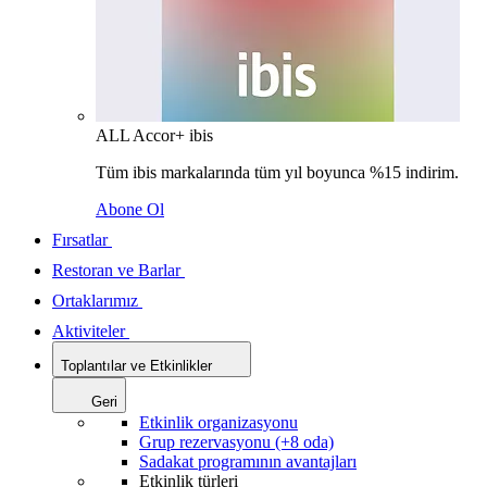
ALL Accor+ ibis
Tüm ibis markalarında tüm yıl boyunca %15 indirim.
Abone Ol
Fırsatlar
Restoran ve Barlar
Ortaklarımız
Aktiviteler
Toplantılar ve Etkinlikler
Geri
Etkinlik organizasyonu
Grup rezervasyonu (+8 oda)
Sadakat programının avantajları
Etkinlik türleri