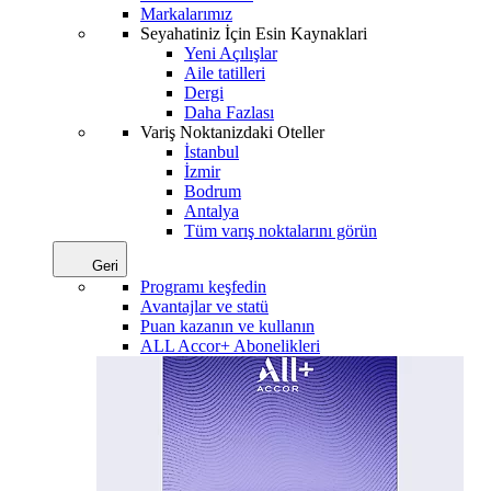
Markalarımız
Seyahatiniz İçin Esin Kaynaklari
Yeni Açılışlar
Aile tatilleri
Dergi
Daha Fazlası
Variş Noktanizdaki Oteller
İstanbul
İzmir
Bodrum
Antalya
Tüm varış noktalarını görün
Geri
Programı keşfedin
Avantajlar ve statü
Puan kazanın ve kullanın
ALL Accor+ Abonelikleri