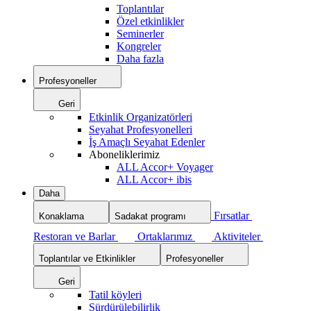
Toplantılar
Özel etkinlikler
Seminerler
Kongreler
Daha fazla
Profesyoneller
Geri
Etkinlik Organizatörleri
Seyahat Profesyonelleri
İş Amaçlı Seyahat Edenler
Aboneliklerimiz
ALL Accor+ Voyager
ALL Accor+ ibis
Daha
Fırsatlar
Konaklama
Sadakat programı
Restoran ve Barlar
Ortaklarımız
Aktiviteler
Toplantılar ve Etkinlikler
Profesyoneller
Geri
Tatil köyleri
Sürdürülebilirlik