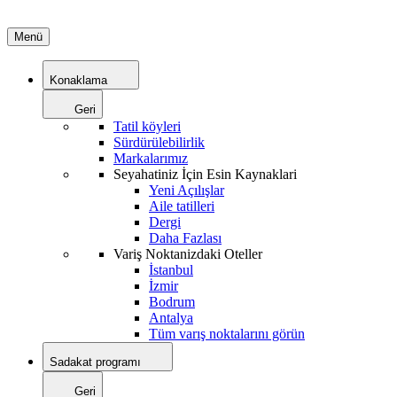
Menü
Konaklama
Geri
Tatil köyleri
Sürdürülebilirlik
Markalarımız
Seyahatiniz İçin Esin Kaynaklari
Yeni Açılışlar
Aile tatilleri
Dergi
Daha Fazlası
Variş Noktanizdaki Oteller
İstanbul
İzmir
Bodrum
Antalya
Tüm varış noktalarını görün
Sadakat programı
Geri