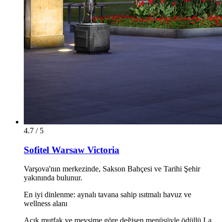
4.7 / 5
Sofitel Warsaw Victoria
Varşova'nın merkezinde, Sakson Bahçesi ve Tarihi Şehir
yakınında bulunur.
En iyi dinlenme: aynalı tavana sahip ısıtmalı havuz ve
wellness alanı
Açık mutfak ve mevsime göre değişen menüsüyle ödüllü La