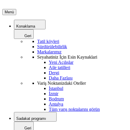
Menü
Konaklama
Geri
Tatil köyleri
Sürdürülebilirlik
Markalarımız
Seyahatiniz İçin Esin Kaynaklari
Yeni Açılışlar
Aile tatilleri
Dergi
Daha Fazlası
Variş Noktanizdaki Oteller
İstanbul
İzmir
Bodrum
Antalya
Tüm varış noktalarını görün
Sadakat programı
Geri