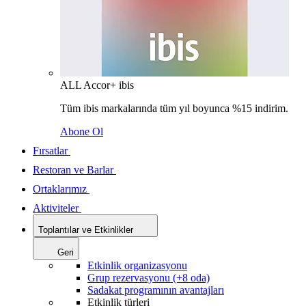
ALL Accor+ ibis
Tüm ibis markalarında tüm yıl boyunca %15 indirim.
Abone Ol
Fırsatlar
Restoran ve Barlar
Ortaklarımız
Aktiviteler
Toplantılar ve Etkinlikler
Geri
Etkinlik organizasyonu
Grup rezervasyonu (+8 oda)
Sadakat programının avantajları
Etkinlik türleri