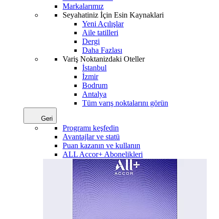
Markalarımız
Seyahatiniz İçin Esin Kaynaklari
Yeni Açılışlar
Aile tatilleri
Dergi
Daha Fazlası
Variş Noktanizdaki Oteller
İstanbul
İzmir
Bodrum
Antalya
Tüm varış noktalarını görün
Geri
Programı keşfedin
Avantajlar ve statü
Puan kazanın ve kullanın
ALL Accor+ Abonelikleri