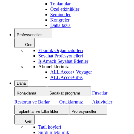
Toplantılar
Özel etkinlikler
Seminerler
Kongreler
Daha fazla
Profesyoneller
Geri
Etkinlik Organizatörleri
Seyahat Profesyonelleri
İş Amaçlı Seyahat Edenler
Aboneliklerimiz
ALL Accor+ Voyager
ALL Accor+ ibis
Daha
Fırsatlar
Konaklama
Sadakat programı
Restoran ve Barlar
Ortaklarımız
Aktiviteler
Toplantılar ve Etkinlikler
Profesyoneller
Geri
Tatil köyleri
Sürdürülebilirlik