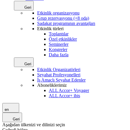
Geri
Etkinlik organizasyonu
Grup rezervasyonu (+8 oda)
Sadakat programının avantajları
Etkinlik türleri
Toplantılar
Özel etkinlikler
Seminerler
Kongreler
Daha fazla
Geri
Etkinlik Organizatörleri
Seyahat Profesyonelleri
İş Amaçlı Seyahat Edenler
Aboneliklerimiz
ALL Accor+ Voyager
ALL Accor+ ibis
en
Geri
Aşağıdan ülkenizi ve dilinizi seçin
Coğrafi bölge