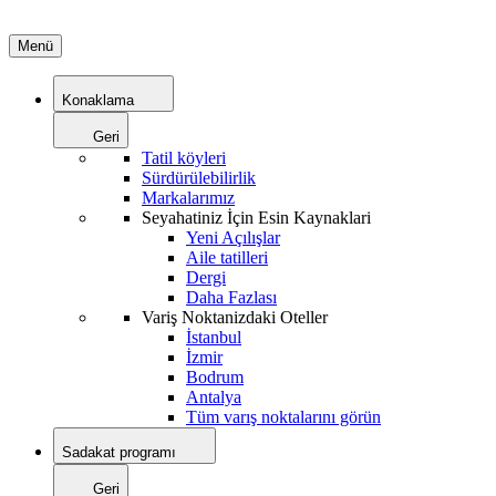
Menü
Konaklama
Geri
Tatil köyleri
Sürdürülebilirlik
Markalarımız
Seyahatiniz İçin Esin Kaynaklari
Yeni Açılışlar
Aile tatilleri
Dergi
Daha Fazlası
Variş Noktanizdaki Oteller
İstanbul
İzmir
Bodrum
Antalya
Tüm varış noktalarını görün
Sadakat programı
Geri