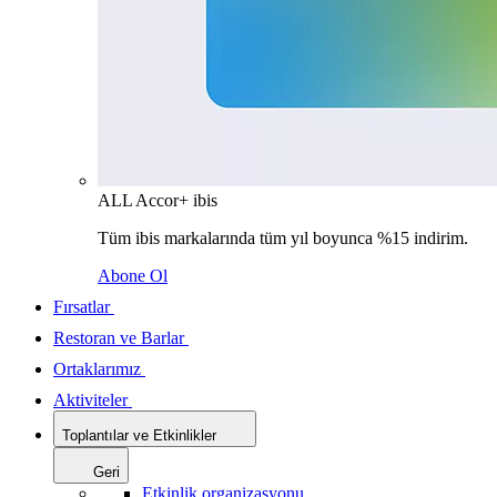
ALL Accor+ ibis
Tüm ibis markalarında tüm yıl boyunca %15 indirim.
Abone Ol
Fırsatlar
Restoran ve Barlar
Ortaklarımız
Aktiviteler
Toplantılar ve Etkinlikler
Geri
Etkinlik organizasyonu