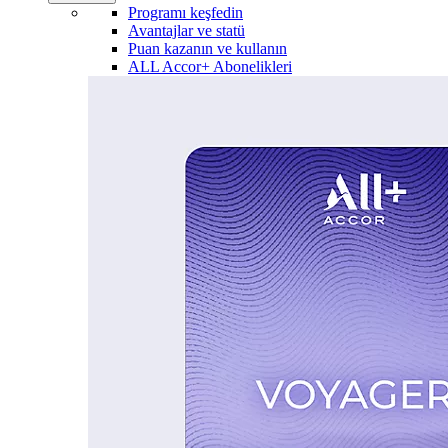
Programı keşfedin
Avantajlar ve statü
Puan kazanın ve kullanın
ALL Accor+ Abonelikleri