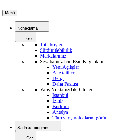
Menü
Konaklama
Geri
Tatil köyleri
Sürdürülebilirlik
Markalarımız
Seyahatiniz İçin Esin Kaynaklari
Yeni Açılışlar
Aile tatilleri
Dergi
Daha Fazlası
Variş Noktanizdaki Oteller
İstanbul
İzmir
Bodrum
Antalya
Tüm varış noktalarını görün
Sadakat programı
Geri