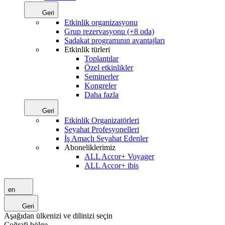
Geri
Etkinlik organizasyonu
Grup rezervasyonu (+8 oda)
Sadakat programının avantajları
Etkinlik türleri
Toplantılar
Özel etkinlikler
Seminerler
Kongreler
Daha fazla
Geri
Etkinlik Organizatörleri
Seyahat Profesyonelleri
İş Amaçlı Seyahat Edenler
Aboneliklerimiz
ALL Accor+ Voyager
ALL Accor+ ibis
en
Geri
Aşağıdan ülkenizi ve dilinizi seçin
Coğrafi bölge