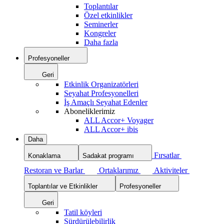
Toplantılar
Özel etkinlikler
Seminerler
Kongreler
Daha fazla
Profesyoneller
Geri
Etkinlik Organizatörleri
Seyahat Profesyonelleri
İş Amaçlı Seyahat Edenler
Aboneliklerimiz
ALL Accor+ Voyager
ALL Accor+ ibis
Daha
Fırsatlar
Konaklama
Sadakat programı
Restoran ve Barlar
Ortaklarımız
Aktiviteler
Toplantılar ve Etkinlikler
Profesyoneller
Geri
Tatil köyleri
Sürdürülebilirlik