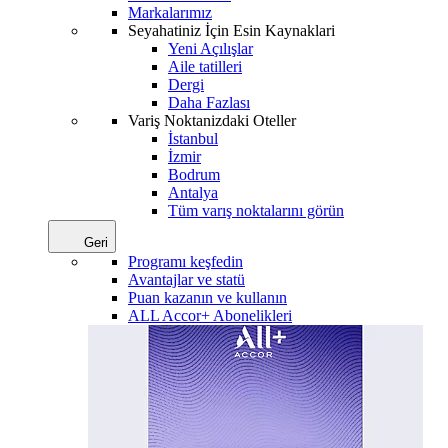
Markalarımız
Seyahatiniz İçin Esin Kaynaklari
Yeni Açılışlar
Aile tatilleri
Dergi
Daha Fazlası
Variş Noktanizdaki Oteller
İstanbul
İzmir
Bodrum
Antalya
Tüm varış noktalarını görün
Geri
Programı keşfedin
Avantajlar ve statü
Puan kazanın ve kullanın
ALL Accor+ Abonelikleri