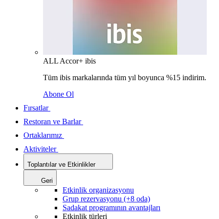
ALL Accor+ ibis
Tüm ibis markalarında tüm yıl boyunca %15 indirim.
Abone Ol
Fırsatlar
Restoran ve Barlar
Ortaklarımız
Aktiviteler
Toplantılar ve Etkinlikler
Geri
Etkinlik organizasyonu
Grup rezervasyonu (+8 oda)
Sadakat programının avantajları
Etkinlik türleri