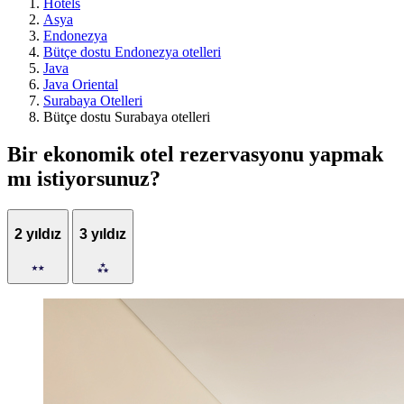
Hotels
Asya
Endonezya
Bütçe dostu Endonezya otelleri
Java
Java Oriental
Surabaya Otelleri
Bütçe dostu Surabaya otelleri
Bir ekonomik otel rezervasyonu yapmak
mı istiyorsunuz?
2 yıldız
3 yıldız