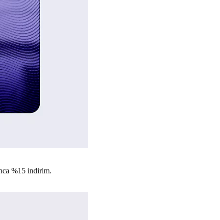
nca %15 indirim.