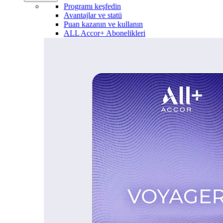
Programı keşfedin
Avantajlar ve statü
Puan kazanın ve kullanın
ALL Accor+ Abonelikleri