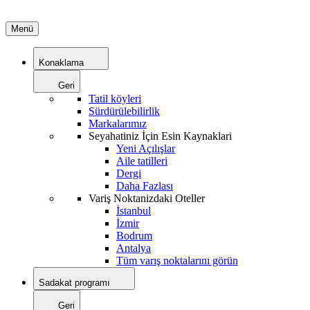
Menü
Konaklama
Geri
Tatil köyleri
Sürdürülebilirlik
Markalarımız
Seyahatiniz İçin Esin Kaynaklari
Yeni Açılışlar
Aile tatilleri
Dergi
Daha Fazlası
Variş Noktanizdaki Oteller
İstanbul
İzmir
Bodrum
Antalya
Tüm varış noktalarını görün
Sadakat programı
Geri