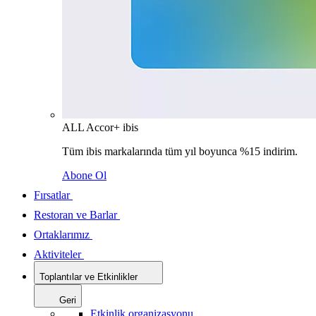
ALL Accor+ ibis
Tüm ibis markalarında tüm yıl boyunca %15 indirim.
Abone Ol
Fırsatlar
Restoran ve Barlar
Ortaklarımız
Aktiviteler
Toplantılar ve Etkinlikler
Geri
Etkinlik organizasyonu