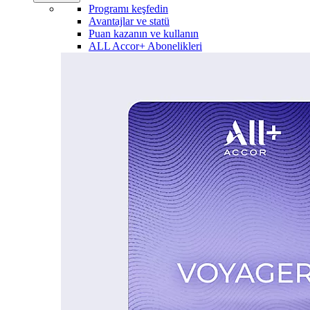
Programı keşfedin
Avantajlar ve statü
Puan kazanın ve kullanın
ALL Accor+ Abonelikleri