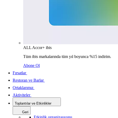
ALL Accor+ ibis
Tüm ibis markalarında tüm yıl boyunca %15 indirim.
Abone Ol
Fırsatlar
Restoran ve Barlar
Ortaklarımız
Aktiviteler
Toplantılar ve Etkinlikler
Geri
Etkinlik organizasyonu