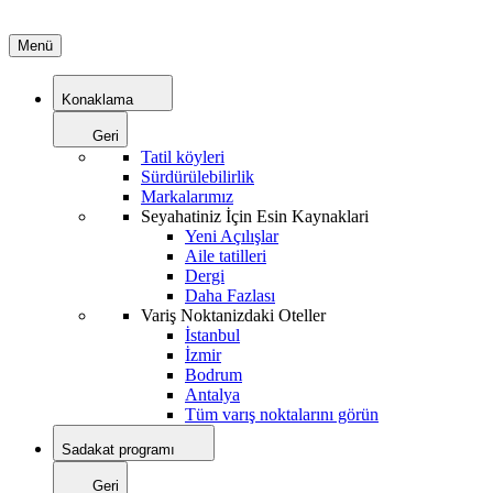
Menü
Konaklama
Geri
Tatil köyleri
Sürdürülebilirlik
Markalarımız
Seyahatiniz İçin Esin Kaynaklari
Yeni Açılışlar
Aile tatilleri
Dergi
Daha Fazlası
Variş Noktanizdaki Oteller
İstanbul
İzmir
Bodrum
Antalya
Tüm varış noktalarını görün
Sadakat programı
Geri