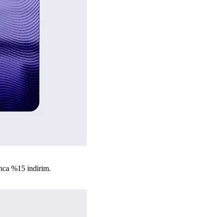
nca %15 indirim.